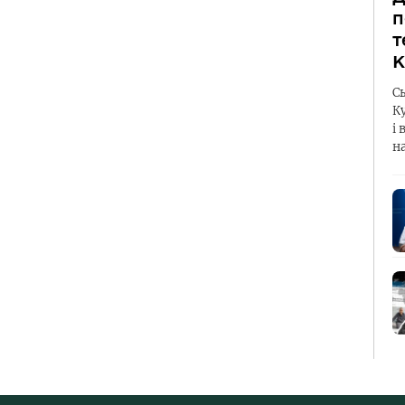
п
т
К
С
К
і 
н