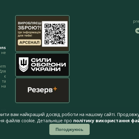
pr
ons
не
orm
Для
м є
 та
 на
 на
чити вам найкращий досвід роботи на нашому сайті. Продовжу
я файлів cookie. Детальніше про
політику використання фай
Погоджуюсь