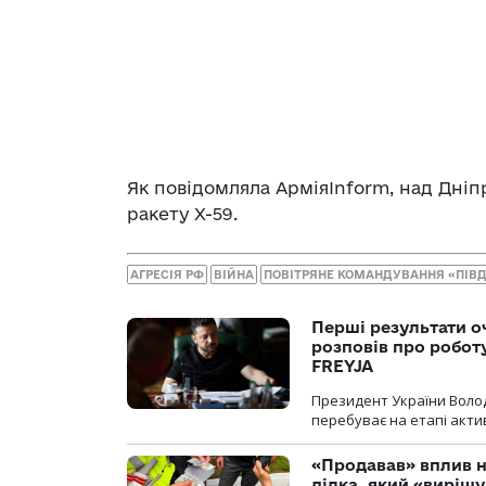
Як повідомляла АрміяInform, над Дн
ракету Х-59.
АГРЕСІЯ РФ
ВІЙНА
ПОВІТРЯНЕ КОМАНДУВАННЯ «ПІВ
Перші результати о
розповів про робот
FREYJA
Президент України Воло
перебуває на етапі актив
«Продавав» вплив н
ділка, який «виріш