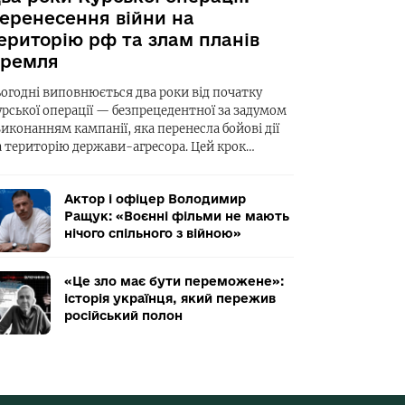
еренесення війни на
ериторію рф та злам планів
ремля
ьогодні виповнюється два роки від початку
урської операції — безпрецедентної за задумом
виконанням кампанії, яка перенесла бойові дії
а територію держави-агресора. Цей крок…
Актор і офіцер Володимир
Ращук: «Воєнні фільми не мають
нічого спільного з війною»
«Це зло має бути переможене»:
історія українця, який пережив
російський полон