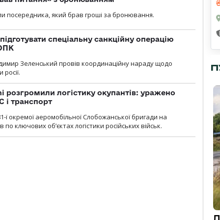
и посередника, який брав гроші за бронювання.
підготувати спеціальну санкційну операцію
 ОПК
димир Зеленський провів координаційну нараду щодо
П
 росії.
i розгромили логістику окупантів: уражено
С і транспорт
1-ї окремої аеромобільної Слобожанської бригади на
 по ключових об’єктах логістики російських військ.
Д