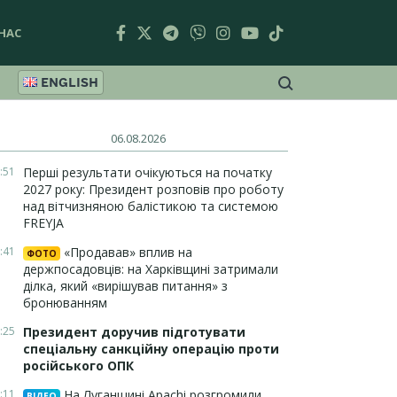
НАС
ENGLISH
06.08.2026
:51
Перші результати очікуються на початку
2027 року: Президент розповів про роботу
над вітчизняною балістикою та системою
FREYJA
:41
«Продавав» вплив на
ФОТО
держпосадовців: на Харківщині затримали
ділка, який «вирішував питання» з
бронюванням
:25
Президент доручив підготувати
спеціальну санкційну операцію проти
російського ОПК
:11
На Луганщині Apachi розгромили
ВІДЕО