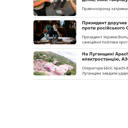
Правоохоронці затримал
Президент доручив 
проти російського
Президент України Воло
санкційної політики проти
На Луганщині Apach
електростанцію, АЗ
Оператори ББпС Apachi 8
Луганщині завдали ударів