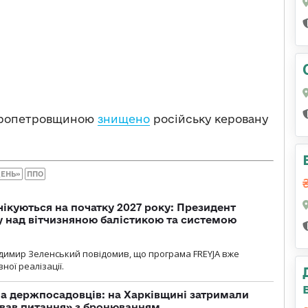
іпропетровщиною
знищено
російську керовану
ДЕНЬ»
ППО
чікуються на початку 2027 року: Президент
у над вітчизняною балістикою та системою
димир Зеленський повідомив, що програма FREYJA вже
ної реалізації.
а держпосадовців: на Харківщині затримали
ував питання» з бронюванням