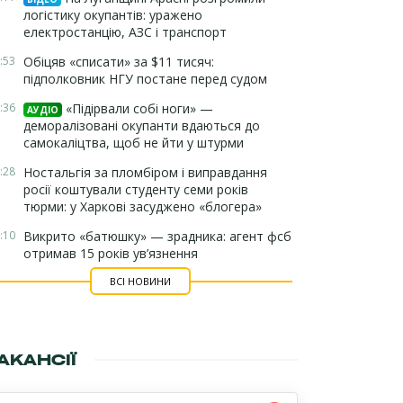
логістику окупантів: уражено
електростанцію, АЗС і транспорт
:53
Обіцяв «списати» за $11 тисяч:
підполковник НГУ постане перед судом
:36
«Підірвали собі ноги» —
АУДІО
деморалізовані окупанти вдаються до
самокаліцтва, щоб не йти у штурми
:28
Ностальгія за пломбіром і виправдання
росії коштували студенту семи років
тюрми: у Харкові засуджено «блогера»
:10
Викрито «батюшку» — зрадника: агент фсб
отримав 15 років ув’язнення
ВСІ НОВИНИ
АКАНСІЇ