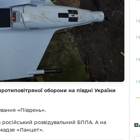
19
19
19
19
протиповітряної оборони на півдні України
вання «Південь».
російський розвідувальний БПЛА. А на
В
кадзе «Ланцет».