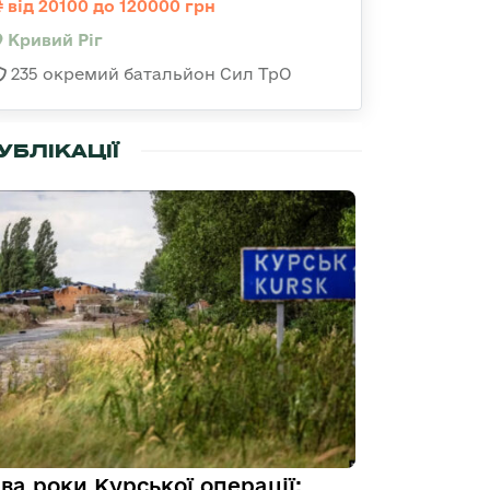
від 20100 до 120000 грн
Кривий Ріг
235 окремий батальйон Сил ТрО
УБЛІКАЦІЇ
ва роки Курської операції: