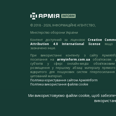
© 2018 - 2026, ІНФОРМАЦІЙНЕ АГЕНТСТВО,
Міністерство оборони України
Контент доступний за ліцензією
Creative Comm
Attribution 4.0 International license
якщо 
зазначено інше.
При використанні контенту з сайту АрміяInf
посилання на
armyinform.com.ua
обов’язкове. 
суб’єктів у сфері онлайн-медіа обов’язкови
розміщення у першому абзаці матеріалу прямого
відкритого для пошукових систем гіперпосилання
цитований матеріал.
Політика користування сайтом АрміяInform
Політика використання файлів cookie
Зауваження та пропозиції по роботі сайту надсилайте
Ми використовуємо файли cookie, щоб забезпе
адресу:
webmaster@armyinform.com.ua
використанн