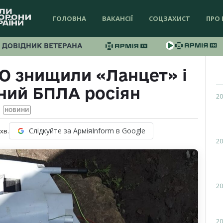
ГОЛОВНА
ВАКАНСІЇ
СОЦЗАХИСТ
ПРО 
ДОВІДНИК ВЕТЕРАНА
ПО знищили «Ланцет» і
ний БПЛА росіян
20
НОВИНИ
Слідкуйте за АрміяInform в Google
хв.
20
20
20