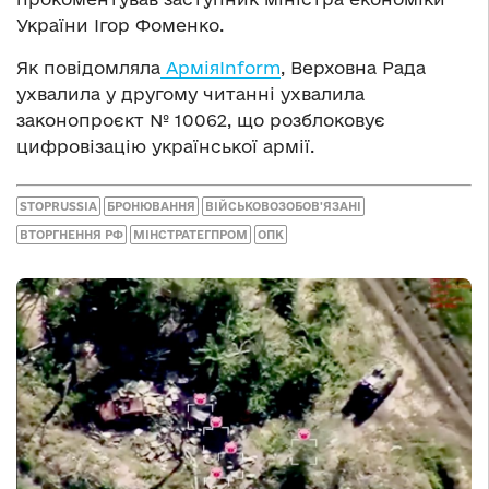
України Ігор Фоменко.
Як повідомляла
АрміяInform
, Верховна Рада
ухвалила у другому читанні ухвалила
законопроєкт № 10062, що розблоковує
цифровізацію української армії.
STOPRUSSIA
БРОНЮВАННЯ
ВІЙСЬКОВОЗОБОВ'ЯЗАНІ
ВТОРГНЕННЯ РФ
МІНСТРАТЕГПРОМ
ОПК