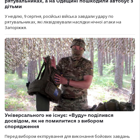
рятувальниках, а на Одещині пошкодили автобус з
дітьми
У неділю, 9 серпня, російські війська завдали удару по
рятувальниках, які ліквідовували наслідки нічної атаки на
Запоріжжя.
Універсального не існує: «Вуду» поділився
досвідом, як не помилитися з вибором
спорядження
Перед вибором екіпірування для виконання бойових завдань