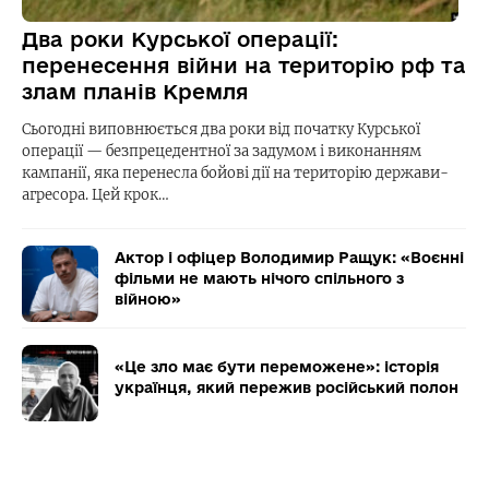
Два роки Курської операції:
перенесення війни на територію рф та
злам планів Кремля
Сьогодні виповнюється два роки від початку Курської
операції — безпрецедентної за задумом і виконанням
кампанії, яка перенесла бойові дії на територію держави-
агресора. Цей крок…
Актор і офіцер Володимир Ращук: «Воєнні
фільми не мають нічого спільного з
війною»
«Це зло має бути переможене»: історія
українця, який пережив російський полон