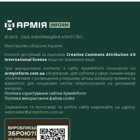
© 2018 - 2026, ІНФОРМАЦІЙНЕ АГЕНТСТВО,
Міністерство оборони України
Контент доступний за ліцензією
Creative Commons Attribution 4.0
International license
якщо не зазначено інше.
При використанні контенту з сайту АрміяInform посилання на
armyinform.com.ua
обов’язкове. Для суб’єктів у сфері онлайн-медіа
обов’язковим є розміщення у першому абзаці матеріалу прямого та
відкритого для пошукових систем гіперпосилання на цитований
матеріал.
Політика користування сайтом АрміяInform
Політика використання файлів cookie
Зауваження та пропозиції по роботі сайту надсилайте на адресу:
webmaster@armyinform.com.ua