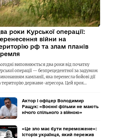
ва роки Курської операції:
еренесення війни на
ериторію рф та злам планів
ремля
ьогодні виповнюється два роки від початку
урської операції — безпрецедентної за задумом
виконанням кампанії, яка перенесла бойові дії
а територію держави-агресора. Цей крок…
Актор і офіцер Володимир
Ращук: «Воєнні фільми не мають
нічого спільного з війною»
«Це зло має бути переможене»:
історія українця, який пережив