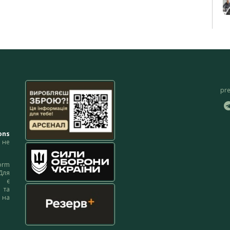
pr
ons
не
orm
Для
м є
 та
 на