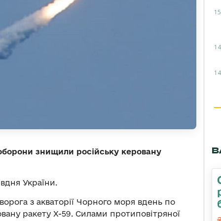
15
14
14
В
 оборони знищили російську керовану
вдня України.
 ворога з акваторії Чорного моря вдень по
вану ракету Х-59. Силами протиповітряної