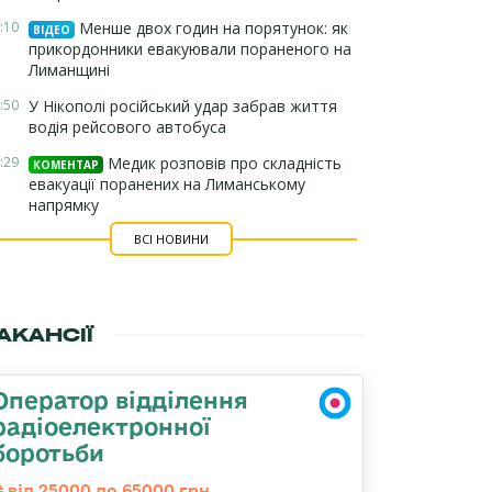
:10
Менше двох годин на порятунок: як
ВІДЕО
прикордонники евакуювали пораненого на
Лиманщині
:50
У Нікополі російський удар забрав життя
водія рейсового автобуса
:29
Медик розповів про складність
КОМЕНТАР
евакуації поранених на Лиманському
напрямку
ВСІ НОВИНИ
АКАНСІЇ
Оператор відділення
радіоелектронної
боротьби
від 25000 до 65000 грн