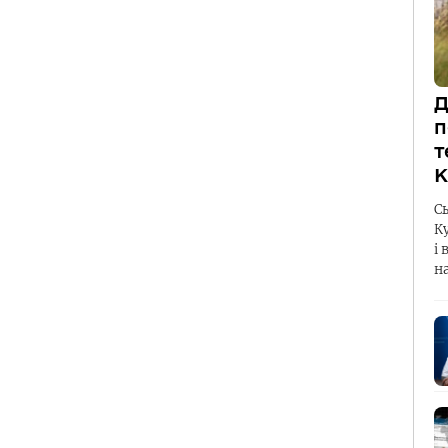
Д
п
т
К
С
К
і 
н