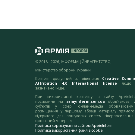
© 2018 - 2026, ІНФОРМАЦІЙНЕ АГЕНТСТВО,
Міністерство оборони України
Контент доступний за ліцензією
Creative Comm
Attribution 4.0 International license
якщо 
зазначено інше.
При використанні контенту з сайту АрміяInf
посилання на
armyinform.com.ua
обов’язкове. 
суб’єктів у сфері онлайн-медіа обов’язкови
розміщення у першому абзаці матеріалу прямого
відкритого для пошукових систем гіперпосилання
цитований матеріал.
Політика користування сайтом АрміяInform
Політика використання файлів cookie