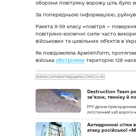
оборони повітряну ворожу ціль було з
За попередньою інформацією, руйнув
Ракета Х-59 класу «повітря — поверхня
повітряно-космічні сили часто викори
військових та цивільних об’єктів в Укра
Як повідомляла АрміяInform, протягом 
війська
обстріляли
територію 128 насе
ВІЙНА
КІРОВОГРАДЩИНА
ППО
Х-59
Destruction Team р
зв’язок, техніку й л
FPV-дрони прикордонників
логістичний хаб ворога 
Антидронові сітки в
атаку російської «М