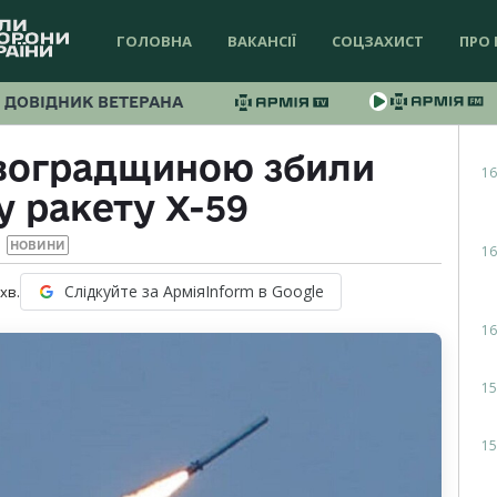
ГОЛОВНА
ВАКАНСІЇ
СОЦЗАХИСТ
ПРО 
ДОВІДНИК ВЕТЕРАНА
овоградщиною збили
16
у ракету Х-59
НОВИНИ
16
Слідкуйте за АрміяInform в Google
хв.
16
15
15