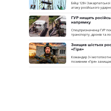
Бійці 128-ї Закарпатсько
атаку російського ударн
ГУР нищать російськ
напрямку
Спецпризначенці ГУР пок
транспорту, дронів та ло
Знищив шістьох росі
«Гіря»
Командир 3-ї мотопіхотно
позивним «Гіря» захищає