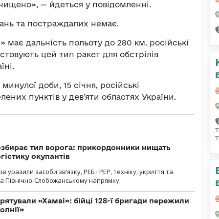
нищено», — йдеться у повідомленні.
ань та постраждалих немає.
» має дальність польоту до 280 км. російські
стовують цей тип ракет для обстрілів
їні.
минулої доби, 15 січня, російські
лених пунктів у дев’яти областях України.
озбирає тил ворога: прикордонники нищать
огістику окупантів
 уразили засоби зв’язку, РЕБ і РЕР, техніку, укриття та
на Північно-Слобожанському напрямку.
рятували «Хамві»: бійці 128-ї бригади пережили
олнії»