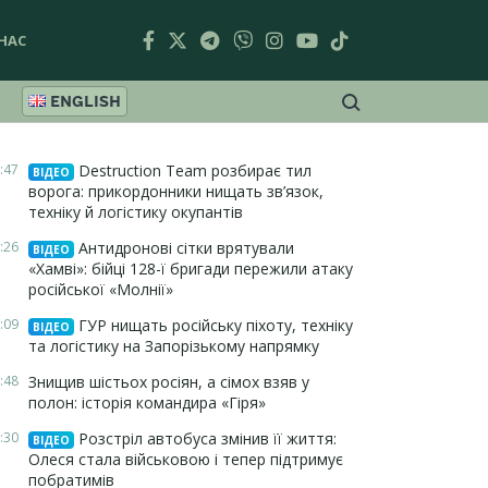
НАС
ENGLISH
:47
Destruction Team розбирає тил
ВІДЕО
ворога: прикордонники нищать зв’язок,
техніку й логістику окупантів
:26
Антидронові сітки врятували
ВІДЕО
«Хамві»: бійці 128-ї бригади пережили атаку
російської «Молнії»
:09
ГУР нищать російську піхоту, техніку
ВІДЕО
та логістику на Запорізькому напрямку
:48
Знищив шістьох росіян, а сімох взяв у
полон: історія командира «Гіря»
:30
Розстріл автобуса змінив її життя:
ВІДЕО
Олеся стала військовою і тепер підтримує
побратимів