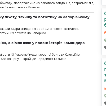
ї бригади, повертаючись із бойового завдання, потрапили під
ого безпілотника «Молнія».
у піхоту, техніку та логістику на Запорізькому
азали кадри знищення російської піхоти, артилерії,
гістичних об’єктів на Запоріжжі.
ян, а сімох взяв у полон: історія командира
ї роти 43-ї окремої механізованої бригади Олексій із
 Харківщину — край, де народився та виріс.