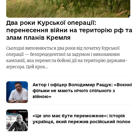
Два роки Курської операції:
перенесення війни на територію рф та
злам планів Кремля
Сьогодні виповнюється два роки від початку Курської
операції — безпрецедентної за задумом і виконанням
кампанії, яка перенесла бойові дії на територію держави-
агресора. Цей крок…
Актор і офіцер Володимир Ращук: «Воєнні
фільми не мають нічого спільного з
війною»
«Це зло має бути переможене»: історія
українця, який пережив російський полон