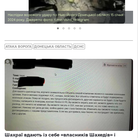
Наслідки ворожого удару по Нью-Йорку Донецької області 15 січня
2024 року. Джерело фото: t.me/dsns_telegram
АТАКА ВОРОГА
ДОНЕЦЬКА ОБЛАСТЬ
ДСНС
Шахраї вдають із себе «власників Шахедів» і