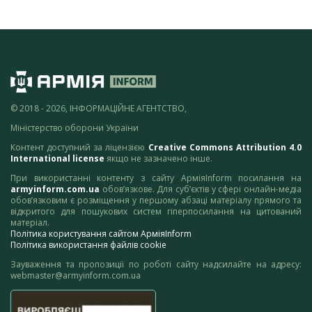
© 2018 - 2026, ІНФОРМАЦІЙНЕ АГЕНТСТВО,
Міністерство оборони України
Контент доступний за ліцензією
Creative Commons Attribution 4.0
International license
якщо не зазначено інше.
При використанні контенту з сайту АрміяInform посилання на
armyinform.com.ua
обов’язкове. Для суб’єктів у сфері онлайн-медіа
обов’язковим є розміщення у першому абзаці матеріалу прямого та
відкритого для пошукових систем гіперпосилання на цитований
матеріал.
Політика користування сайтом АрміяInform
Політика використання файлів cookie
Зауваження та пропозиції по роботі сайту надсилайте на адресу:
webmaster@armyinform.com.ua