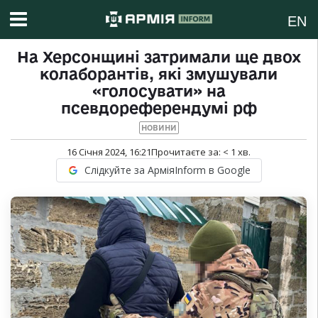
EN
На Херсонщині затримали ще двох
колаборантів, які змушували
«голосувати» на
псевдореферендумі рф
НОВИНИ
16 Січня 2024, 16:21
Прочитаєте за:
< 1
хв.
Слідкуйте за АрміяInform в Google