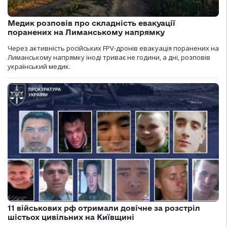
Медик розповів про складність евакуації
поранених на Лиманському напрямку
Через активність російських FPV-дронів евакуація поранених на
Лиманському напрямку іноді триває не години, а дні, розповів
український медик.
11 військових рф отримали довічне за розстріл
шістьох цивільних на Київщині