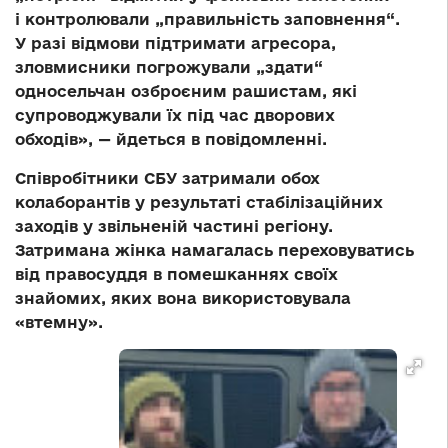
і контролювали „правильність заповнення“.
У разі відмови підтримати агресора,
зловмисники погрожували „здати“
односельчан озброєним рашистам, які
супроводжували їх під час дворових
обходів», — йдеться в повідомленні.
Співробітники СБУ затримали обох
колаборантів у результаті стабілізаційних
заходів у звільненій частині регіону.
Затримана жінка намагалась переховуватись
від правосуддя в помешканнях своїх
знайомих, яких вона використовувала
«втемну».