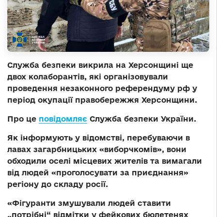
Служба безпеки викрила на Херсонщині ще
двох колаборантів, які організовували
проведення незаконного референдуму рф у
період окупації правобережжя Херсонщини.
Про це
повідомляє
Служба безпеки України.
Як інформують у відомстві, перебуваючи в
лавах загарбницьких «виборчкомів», вони
обходили оселі місцевих жителів та вимагали
від людей «проголосувати за приєднання»
регіону до складу росії.
«Фігуранти змушували людей ставити
„потрібні“ відмітки у фейкових бюлетенях