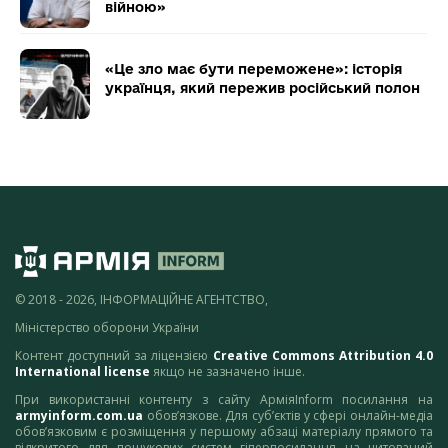
війною»
«Це зло має бути переможене»: історія
українця, який пережив російський полон
© 2018 - 2026, ІНФОРМАЦІЙНЕ АГЕНТСТВО,
Міністерство оборони України
Контент доступний за ліцензією
Creative Commons Attribution 4.0
International license
якщо не зазначено інше.
При використанні контенту з сайту АрміяInform посилання на
armyinform.com.ua
обов’язкове. Для суб’єктів у сфері онлайн-медіа
обов’язковим є розміщення у першому абзаці матеріалу прямого та
відкритого для пошукових систем гіперпосилання на цитований