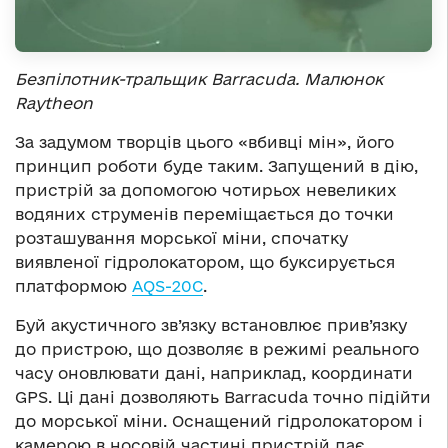
Безпілотник-тральщик Barracuda. Малюнок
Raytheon
За задумом творців цього «вбивці мін», його
принцип роботи буде таким. Запущений в дію,
пристрій за допомогою чотирьох невеликих
водяних струменів переміщається до точки
розташування морської міни, спочатку
виявленої гідролокатором, що буксирується
платформою
AQS-20C
.
Буй акустичного зв’язку встановлює прив’язку
до пристрою, що дозволяє в режимі реального
часу оновлювати дані, наприклад, координати
GPS. Ці дані дозволяють Barracuda точно підійти
до морської міни. Оснащений гідролокатором і
камерою в носовій частині пристрій дає