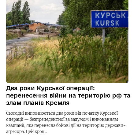
Два роки Курської операції:
перенесення війни на територію рф та
злам планів Кремля
Сьогодні виповнюється два роки від початку Курської
операції — безпрецедентної за задумом і виконанням
кампанії, яка перенесла бойові дії на територію держави-
агресора. Цей крок…