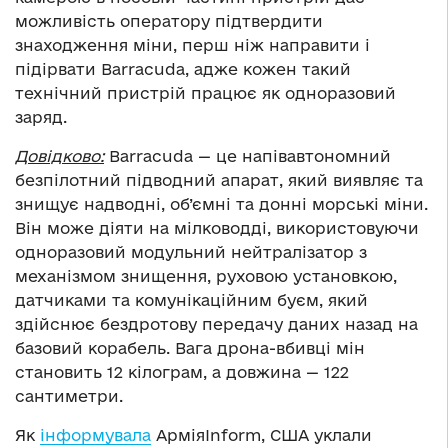
можливість оператору підтвердити
знаходження міни, перш ніж направити і
підірвати Barracuda, адже кожен такий
технічний пристрій працює як одноразовий
заряд.
Довідково:
Barracuda — це напівавтономний
безпілотний підводний апарат, який виявляє та
знищує надводні, об’ємні та донні морські міни.
Він може діяти на мілководді, використовуючи
одноразовий модульний нейтралізатор з
механізмом знищення, руховою установкою,
датчиками та комунікаційним буєм, який
здійснює бездротову передачу даних назад на
базовий корабель. Вага дрона-вбивці мін
становить 12 кілограм, а довжина — 122
сантиметри.
Як
інформувала
АрміяInform, США уклали