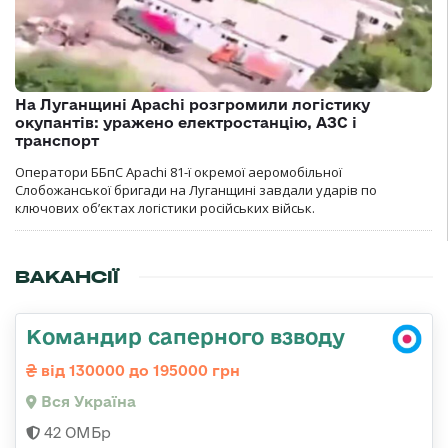
На Луганщині Apachi розгромили логістику
окупантів: уражено електростанцію, АЗС і
транспорт
Оператори ББпС Apachi 81-ї окремої аеромобільної
Слобожанської бригади на Луганщині завдали ударів по
ключових об’єктах логістики російських військ.
ВАКАНСІЇ
Командир саперного взводу
від 130000 до 195000 грн
Вся Україна
42 ОМБр