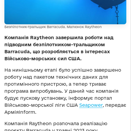
Безпілотник-тральщик Barracuda. Малюнок Raytheon
Компанія Raytheon завершила роботи над
підводним безпілотником-тральщиком
Barracuda, що розробляється в інтересах
Військово-морських сил США.
На нинішньому етапі було успішно завершено
роботу над пакетом технічних даних для
протимінного пристрою, а тепер триває
програма випробувань. У даний час компанія
будує пускову установку, інформує портал
Військово-морської ліги США
Seapower
, передає
АрміяInform.
Компанія Raytheon розпочала реалізацію
проєкту Barracuda у травні 2023 року,