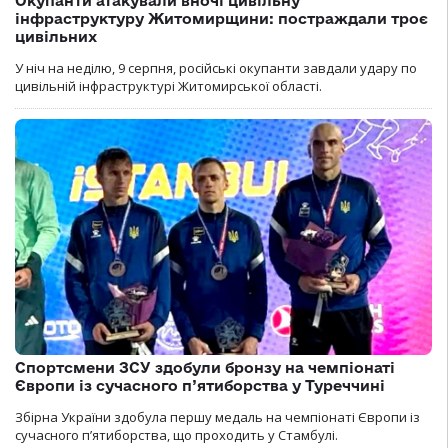
Окупанти атакували вночі цивільну
інфраструктуру Житомирщини: постраждали троє
цивільних
У ніч на неділю, 9 серпня, російські окупанти завдали удару по
цивільній інфраструктурі Житомирської області.
Спортсмени ЗСУ здобули бронзу на чемпіонаті
Європи із сучасного п’ятиборства у Туреччині
Збірна України здобула першу медаль на чемпіонаті Європи із
сучасного п’ятиборства, що проходить у Стамбулі.