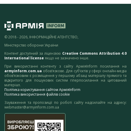
© 2018 - 2026, ІНФОРМАЦІЙНЕ АГЕНТСТВО,
Міністерство оборони України
Контент доступний за ліцензією
Creative Commons Attribution 4.0
International license
якщо не зазначено інше.
При використанні контенту з сайту АрміяInform посилання на
armyinform.com.ua
обов’язкове. Для суб’єктів у сфері онлайн-медіа
обов’язковим є розміщення у першому абзаці матеріалу прямого та
відкритого для пошукових систем гіперпосилання на цитований
матеріал.
Політика користування сайтом АрміяInform
Політика використання файлів cookie
Зауваження та пропозиції по роботі сайту надсилайте на адресу:
webmaster@armyinform.com.ua