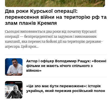
Два роки Курської операції:
перенесення війни на територію рф та
злам планів Кремля
Сьогодні виповнюється два роки від початку Курської
операції — безпрецедентної за задумом і виконанням
кампанії, яка перенесла бойові дії на територію держави-
агресора. Цей крок…
Актор і офіцер Володимир Ращук: «Воєнні
фільми не мають нічого спільного з
війною»
«Це зло має бути переможене»: історія
українця, який пережив російський полон