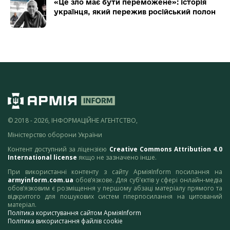
«Це зло має бути переможене»: історія
українця, який пережив російський полон
© 2018 - 2026, ІНФОРМАЦІЙНЕ АГЕНТСТВО,
Міністерство оборони України
Контент доступний за ліцензією
Creative Commons Attribution 4.0
International license
якщо не зазначено інше.
При використанні контенту з сайту АрміяInform посилання на
armyinform.com.ua
обов’язкове. Для суб’єктів у сфері онлайн-медіа
обов’язковим є розміщення у першому абзаці матеріалу прямого та
відкритого для пошукових систем гіперпосилання на цитований
матеріал.
Політика користування сайтом АрміяInform
Політика використання файлів cookie