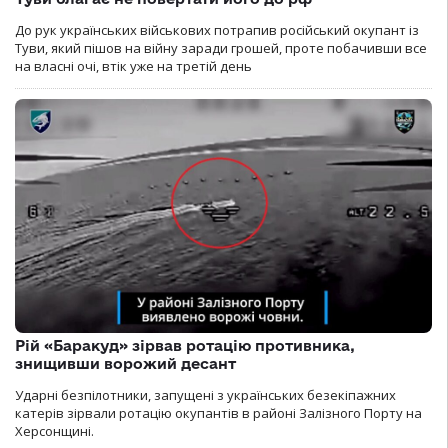
До рук українських військових потрапив російський окупант із
Туви, який пішов на війну заради грошей, проте побачивши все
на власні очі, втік уже на третій день
Рій «Баракуд» зірвав ротацію противника,
знищивши ворожий десант
Ударні безпілотники, запущені з українських безекіпажних
катерів зірвали ротацію окупантів в районі Залізного Порту на
Херсонщині.