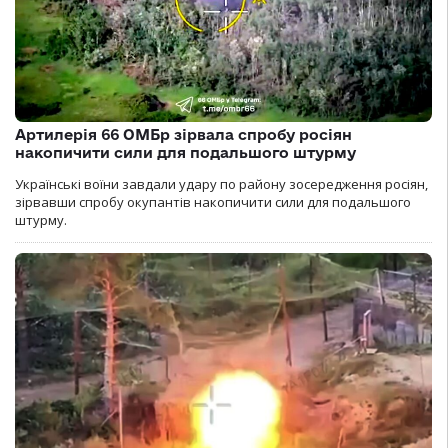
Артилерія 66 ОМБр зірвала спробу росіян
накопичити сили для подальшого штурму
Українські воїни завдали удару по району зосередження росіян,
зірвавши спробу окупантів накопичити сили для подальшого
штурму.