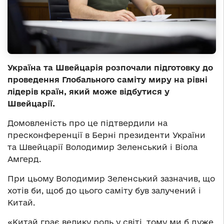
Україна та Швейцарія розпочали підготовку до
проведення Глобального саміту миру на рівні
лідерів країн, який може відбутися у
Швейцарії.
Домовленість про це підтвердили на
пресконференції в Берні президенти України
та Швейцарії Володимир Зеленський і Віола
Амгерд.
При цьому Володимир Зеленський зазначив, що
хотів би, щоб до цього саміту був залучений і
Китай.
«Китай грає велику роль у світі, тому ми б дуже