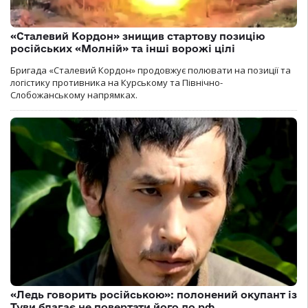
«Сталевий Кордон» знищив стартову позицію
російських «Молній» та інші ворожі цілі
Бригада «Сталевий Кордон» продовжує полювати на позиції та
логістику противника на Курському та Північно-
Слобожанському напрямках.
«Ледь говорить російською»: полонений окупант із
Туви благає не повертати його до рф