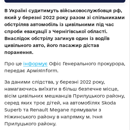
В Україні судитимуть військовослужбовця рф,
який у березні 2022 року разом зі спільниками
обстріляв автомобіль із цивільними під час
спроби евакуації з Чернігівської області.
Внаслідок обстрілу загинув один із водіїв
цивільного авто, його пасажир дістав
поранення.
Про це
інформує
Офіс Генерального прокурора,
передає АрміяInform.
За даними слідства, у березні 2022 року,
намагаючись виїхати в більш безпечне місце,
вісім цивільних мешканців Прилуцького району,
серед яких троє дітей, на автомобілях Skoda
Superb та Renault Mеgane прямували з
Ніжинського району в напрямку м. Ічня
Прилуцького району.