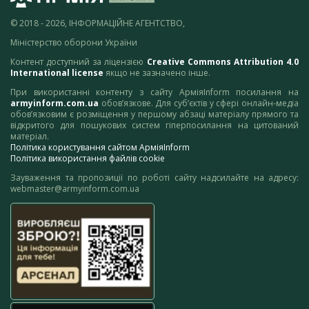
© 2018 - 2026, ІНФОРМАЦІЙНЕ АГЕНТСТВО,
Міністерство оборони України
Контент доступний за ліцензією
Creative Commons Attribution 4.0
International license
якщо не зазначено інше.
При використанні контенту з сайту АрміяInform посилання на
armyinform.com.ua
обов’язкове. Для суб’єктів у сфері онлайн-медіа
обов’язковим є розміщення у першому абзаці матеріалу прямого та
відкритого для пошукових систем гіперпосилання на цитований
матеріал.
Політика користування сайтом АрміяInform
Політика використання файлів cookie
Зауваження та пропозиції по роботі сайту надсилайте на адресу:
webmaster@armyinform.com.ua