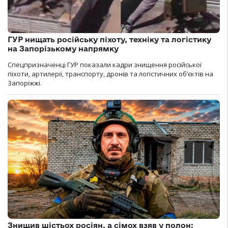
ГУР нищать російську піхоту, техніку та логістику
на Запорізькому напрямку
Спецпризначенці ГУР показали кадри знищення російської
піхоти, артилерії, транспорту, дронів та логістичних об’єктів на
Запоріжжі.
Знищив шістьох росіян, а сімох взяв у полон: