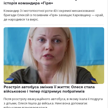
історія командира «Гіря»
Командир 3-ї мотопіхотної роти 43-ї окремої механізованої
бригади Олексій із позивним «Гіря» захищає Харківщину — край,
де народився та виріс.
Розстріл автобуса змінив її життя: Олеся стала
військовою і тепер підтримує побратимів
Після розстрілу евакуаційного автобуса, в якому їхала її подруга
з дітьми, Олеся пішла до війська. Нині вона допомагає
військовим відновлюватися.