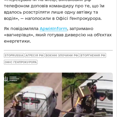
телефоном доповів командиру про те, що їм
вдалось розстріляти лише одну автівку та
водія», — наголосили в Офісі Генпрокурора.
Як повідомляла
АрміяInform
, затримано
«вагнерівця», який готував диверсію на об’єктах
енергетики.
STOPRUSSIA
АГРЕСІЯ РФ
ВОЄННІ ЗЛОЧИНИ РФ
ВТОРГНЕННЯ РФ
ОФІС ГЕНПРОКУРОРА