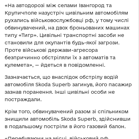
«На автодорозі між селами Івангород та
Крупичполе назустріч цивільним автомобілям
рухались військовослужбовці рф, у тому числі
обвинувачений, на двох броньованих машинах
типу «Тигр». Цивільні транспортні засоби не
становили для окупантів будь-якої загрози.
Проте військові держави-агресора
безпричинно обстріляли їх з автоматів та
кулемета», — йдеться в повідомленні.
Зазначається, що внаслідок обстрілу водій
автомобіля Skoda Superb загинув, його пасажир
зазнав поранення. Інші цивільні особи не
постраждали.
Крім того, обвинувачений разом зі спільником
знищили автомобіль Skoda Superb, здійснивши
в подальшому постріли в його газовий балон.
«Перебуваючи на місці, військовий рф