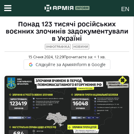
EN
Понад 123 тисячі російських
воєнних злочинів задокументували
в Україні
ІНФОГРАФІКА
НОВИНИ
15 Січня 2024, 12:29
Прочитаєте за:
< 1
хв.
Слідкуйте за АрміяInform в Google