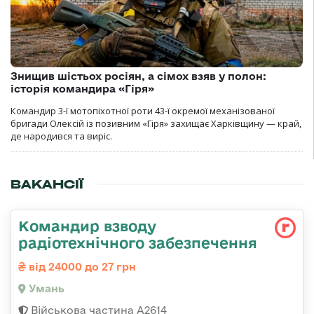
Знищив шістьох росіян, а сімох взяв у полон:
історія командира «Гіря»
Командир 3-ї мотопіхотної роти 43-ї окремої механізованої
бригади Олексій із позивним «Гіря» захищає Харківщину — край,
де народився та виріс.
ВАКАНСІЇ
Командир взводу
радіотехнічного забезпечення
від 24000 до 27 грн
Умань
Військова частина А2614