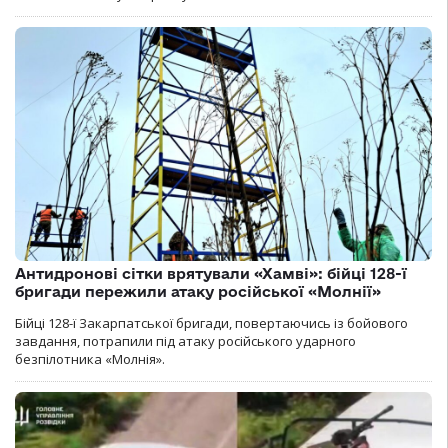
Антидронові сітки врятували «Хамві»: бійці 128-ї
бригади пережили атаку російської «Молнії»
Бійці 128-ї Закарпатської бригади, повертаючись із бойового
завдання, потрапили під атаку російського ударного
безпілотника «Молнія».