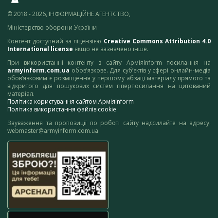
© 2018 - 2026, ІНФОРМАЦІЙНЕ АГЕНТСТВО,
Міністерство оборони України
Контент доступний за ліцензією
Creative Commons Attribution 4.0
International license
якщо не зазначено інше.
При використанні контенту з сайту АрміяInform посилання на
armyinform.com.ua
обов’язкове. Для суб’єктів у сфері онлайн-медіа
обов’язковим є розміщення у першому абзаці матеріалу прямого та
відкритого для пошукових систем гіперпосилання на цитований
матеріал.
Політика користування сайтом АрміяInform
Політика використання файлів cookie
Зауваження та пропозиції по роботі сайту надсилайте на адресу:
webmaster@armyinform.com.ua