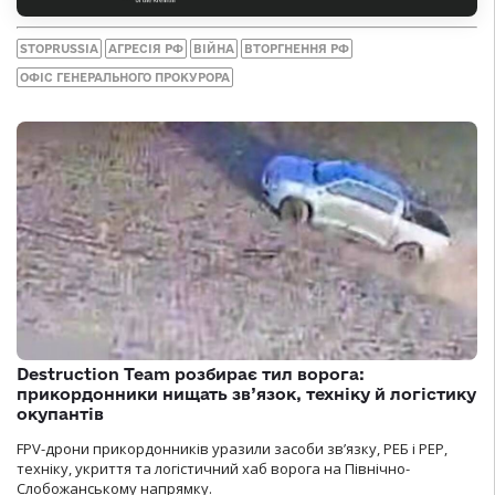
STOPRUSSIA
АГРЕСІЯ РФ
ВІЙНА
ВТОРГНЕННЯ РФ
ОФІС ГЕНЕРАЛЬНОГО ПРОКУРОРА
Destruction Team розбирає тил ворога:
прикордонники нищать зв’язок, техніку й логістику
окупантів
FPV-дрони прикордонників уразили засоби зв’язку, РЕБ і РЕР,
техніку, укриття та логістичний хаб ворога на Північно-
Слобожанському напрямку.