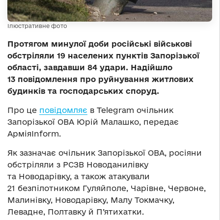
Ілюстративне фото
Протягом минулої доби російські військові
обстріляли 19 населених пунктів Запорізької
області, завдавши 84 удари. Надійшло
13 повідомлення про руйнування житлових
будинків та господарських споруд.
Про це
повідомляє
в Telegram очільник
Запорізької ОВА Юрій Малашко, передає
АрміяInform.
Як зазначає очільник Запорізької ОВА, росіяни
обстріляли з РСЗВ Новоданилівку
та Новодарівку, а також атакували
21 безпілотником Гуляйполе, Чарівне, Червоне,
Малинівку, Новодарівку, Малу Токмачку,
Левадне, Полтавку й П’ятихатки.