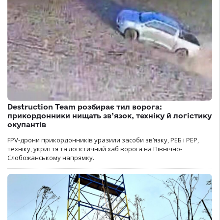
Destruction Team розбирає тил ворога:
прикордонники нищать зв’язок, техніку й логістику
окупантів
FPV-дрони прикордонників уразили засоби зв’язку, РЕБ і РЕР,
техніку, укриття та логістичний хаб ворога на Північно-
Слобожанському напрямку.