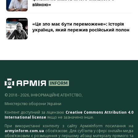
війною»
«Це зло має бути переможене»: історія
українця, який пережив російський полон
© 2018 - 2026, ІНФОРМАЦІЙНЕ АГЕНТСТВО,
Міністерство оборони України
Контент доступний за ліцензією
Creative Commons Attribution 4.0
International license
якщо не зазначено інше.
При використанні контенту з сайту АрміяInform посилання на
armyinform.com.ua
обов’язкове. Для суб’єктів у сфері онлайн-медіа
обов’язковим є розміщення у першому абзаці матеріалу прямого та