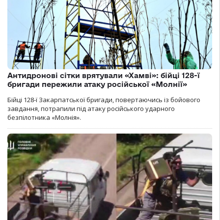
Антидронові сітки врятували «Хамві»: бійці 128-ї
бригади пережили атаку російської «Молнії»
Бійці 128-ї Закарпатської бригади, повертаючись із бойового
завдання, потрапили під атаку російського ударного
безпілотника «Молнія».