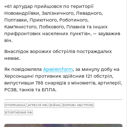
«61 артудар прийшовся по території
Новоандріївки, Залізничного, Левадного,
Полтавки, Приютного, Роботиного,
Кам’янистого, Лобкового, Плавнів та інших
прифронтових населених пунктів», — зауважив
він.
Внаслідок ворожих обстрілів постраждалих
немає.
Як повідомляла
АрміяInform
, за минулу добу на
Херсонщині противник здійснив 121 обстріл,
випустивши 788 снарядів з мінометів, артилерії,
РСЗВ, танків та БПЛА.
STOPRUSSIA
АГРЕСІЯ РФ
ВІЙНА
ВОРОЖІ ОБСТРІЛИ
ВТОРГНЕННЯ РФ