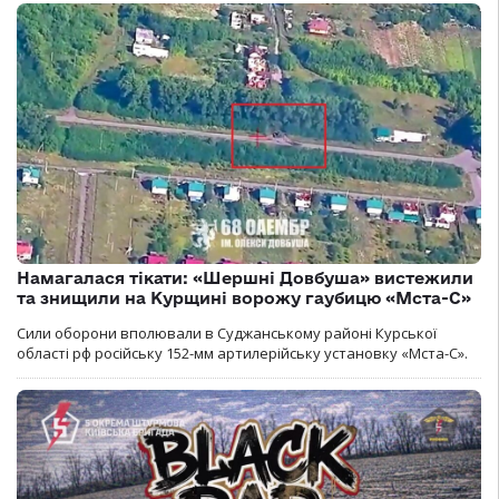
Намагалася тікати: «Шершні Довбуша» вистежили
та знищили на Курщині ворожу гаубицю «Мста-С»
Сили оборони вполювали в Суджанському районі Курської
області рф російську 152-мм артилерійську установку «Мста-С».