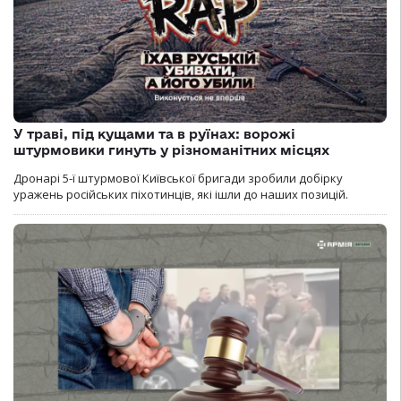
У траві, під кущами та в руїнах: ворожі
штурмовики гинуть у різноманітних місцях
Дронарі 5-ї штурмової Київської бригади зробили добірку
уражень російських піхотинців, які ішли до наших позицій.