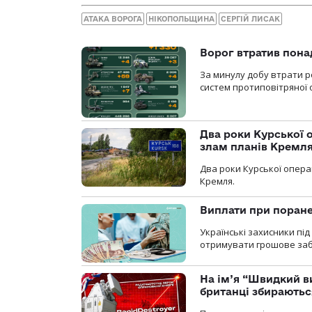
АТАКА ВОРОГА
НІКОПОЛЬЩИНА
СЕРГІЙ ЛИСАК
Ворог втратив пона
За минулу добу втрати ро
систем протиповітряної 
Два роки Курської о
злам планів Кремл
Два роки Курської опера
Кремля.
Виплати при поране
Українські захисники пі
отримувати грошове заб
На ім’я “Швидкий в
британці збираютьс