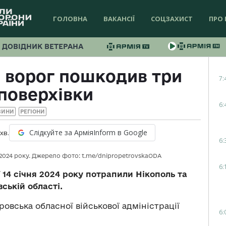
ГОЛОВНА
ВАКАНСІЇ
СОЦЗАХИСТ
ПРО 
ДОВІДНИК ВЕТЕРАНА
 ворог пошкодив три
7:
поверхівки
6:
ВИНИ
РЕГІОНИ
Слідкуйте за АрміяInform в Google
хв.
6:
2024 року. Джерело фото: t.me/dnipropetrovskaODA
6:
ї 14 січня 2024 року потрапили Нікополь та
ській області.
овська обласної військової адміністрації
6: