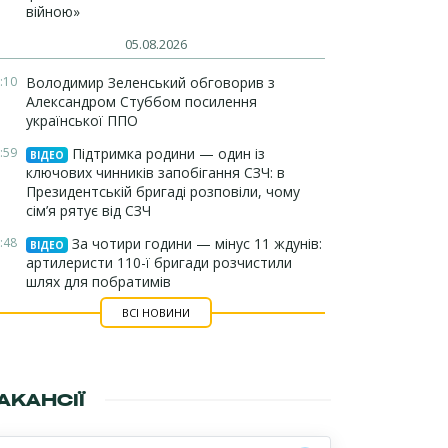
війною»
05.08.2026
:10
Володимир Зеленський обговорив з
Александром Стуббом посилення
української ППО
:59
Підтримка родини — один із
ВІДЕО
ключових чинників запобігання СЗЧ: в
Президентській бригаді розповіли, чому
сім’я рятує від СЗЧ
:48
За чотири години — мінус 11 ждунів:
ВІДЕО
артилеристи 110-ї бригади розчистили
шлях для побратимів
ВСІ НОВИНИ
АКАНСІЇ