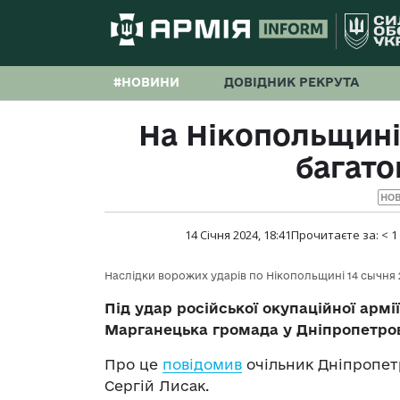
#НОВИНИ
ДОВІДНИК РЕКРУТА
На Нікопольщині
багато
НО
14 Січня 2024, 18:41
Прочитаєте за:
< 1
Наслідки ворожих ударів по Нікопольщині 14 сычня 
Під удар російської окупаційної армі
Марганецька громада у Дніпропетров
Про це
повідомив
очільник Дніпропетр
Сергій Лисак.