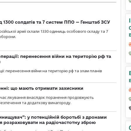
д 1300 солдатів та 7 систем ППО — Генштаб ЗСУ
сійської армії склали 1330 одиниць особового складу та 7
оборони.
перації: перенесення війни на територію рф та
я
ції: перенесення війни на територію рф та злам планів
нні: що мають отримати захисники
д час лікування внаслідок поранення продовжують
езпечення та додаткову винагороду.
инищувач”: у потенційній боротьбі з дронами
я розраховувати на радіочастотну зброю