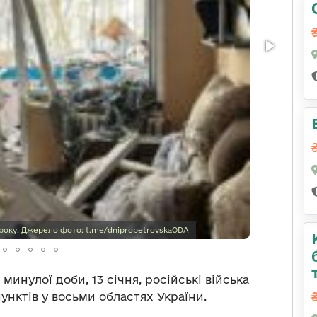
4 року. Джерело фото: t.me/dnipropetrovskaODA
минулої доби, 13 січня, російські війська
унктів у восьми областях України.