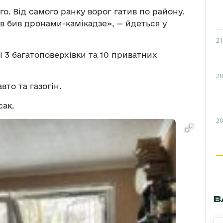
о. Від самого ранку ворог гатив по району.
зів бив дронами-камікадзе», — йдеться у
21
 3 багатоповерхівки та 10 приватних
20
вто та газогін.
сак.
20
В