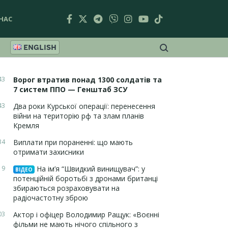
НАС
ENGLISH
43
Ворог втратив понад 1300 солдатів та
7 систем ППО — Генштаб ЗСУ
43
Два роки Курської операції: перенесення
війни на територію рф та злам планів
Кремля
34
Виплати при пораненні: що мають
отримати захисники
19
На ім’я “Швидкий винищувач”: у
ВІДЕО
потенційній боротьбі з дронами британці
збираються розраховувати на
радіочастотну зброю
03
Актор і офіцер Володимир Ращук: «Воєнні
фільми не мають нічого спільного з