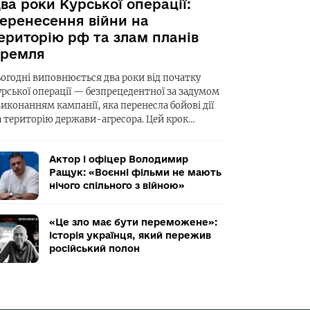
ва роки Курської операції:
еренесення війни на
ериторію рф та злам планів
ремля
ьогодні виповнюється два роки від початку
урської операції — безпрецедентної за задумом
виконанням кампанії, яка перенесла бойові дії
а територію держави-агресора. Цей крок…
Актор і офіцер Володимир
Ращук: «Воєнні фільми не мають
нічого спільного з війною»
«Це зло має бути переможене»:
історія українця, який пережив
російський полон