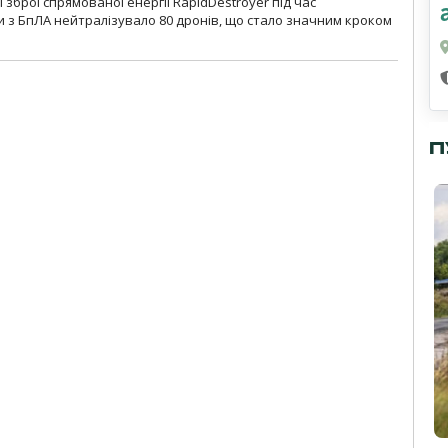
зброї спрямованої енергії RapidDestroyer під час
 з БпЛА нейтралізувало 80 дронів, що стало значним кроком
П