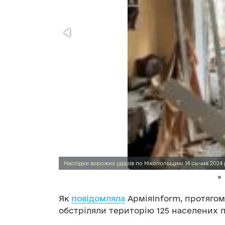
Наслідки ворожих ударів по Нікопольщині 14 сычня 202
Як
повідомляла
АрміяInform, протягом 
обстріляли територію 125 населених п