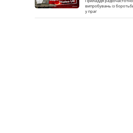
Приладдя радіочастотної 
випробувань із боротьби
у праг