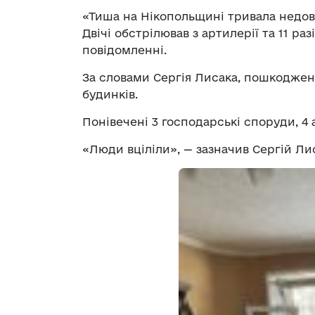
«Тиша на Нікопольщині тривала недовг
Двічі обстрілював з артилерії та 11 ра
повідомленні.
За словами Сергія Лисака, пошкоджені
будинків.
Понівечені 3 господарські споруди, 4 а
«Люди вціліли», — зазначив Сергій Ли