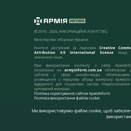
© 2018 - 2026, ІНФОРМАЦІЙНЕ АГЕНТСТВО,
Міністерство оборони України
Контент доступний за ліцензією
Creative Comm
Attribution 4.0 International license
якщо 
зазначено інше.
При використанні контенту з сайту АрміяInf
посилання на
armyinform.com.ua
обов’язкове. 
суб’єктів у сфері онлайн-медіа обов’язкови
розміщення у першому абзаці матеріалу прямого
відкритого для пошукових систем гіперпосилання
цитований матеріал.
Політика користування сайтом АрміяInform
Політика використання файлів cookie
Зауваження та пропозиції по роботі сайту надсилайте
Ми використовуємо файли cookie, щоб забезпе
адресу:
webmaster@armyinform.com.ua
використанн