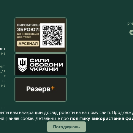
pr
ons
не
orm
Для
м є
 та
 на
 на
чити вам найкращий досвід роботи на нашому сайті. Продовжу
я файлів cookie. Детальніше про
політику використання фай
Погоджуюсь