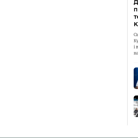
Д
п
т
К
С
К
і 
н