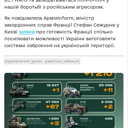
ЄС і НАТО та залишатиметься пліч-о-пліч у
нашій боротьбі з російським агресором.
Як повідомляла АрміяInform, міністр
закордонних справ Франції Стефан Сежурне у
Києві
заявив
про готовність Франції спільно
посилювати можливості України виготовляти
системи озброєння на українській території.
ВІДНОВЛЕННЯ
ДЕНИС ШМИГАЛЬ
ФРАНЦІЯ