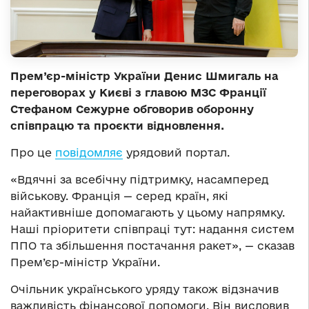
Прем’єр-міністр України Денис Шмигаль на
переговорах у Києві з главою МЗС Франції
Стефаном Сежурне обговорив оборонну
співпрацю та проєкти відновлення.
Про це
повідомляє
урядовий портал.
«Вдячні за всебічну підтримку, насамперед
військову. Франція — серед країн, які
найактивніше допомагають у цьому напрямку.
Наші пріоритети співпраці тут: надання систем
ППО та збільшення постачання ракет», — сказав
Прем’єр-міністр України.
Очільник українського уряду також відзначив
важливість фінансової допомоги. Він висловив