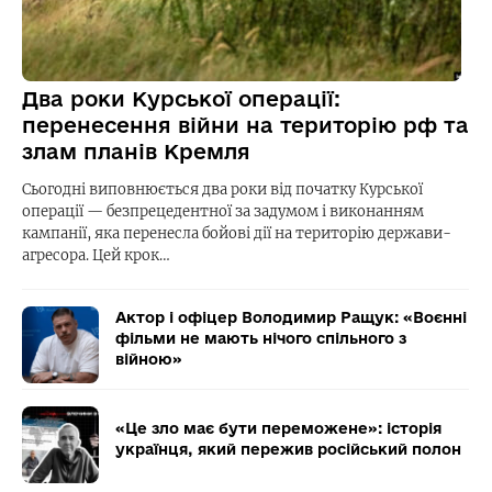
Два роки Курської операції:
перенесення війни на територію рф та
злам планів Кремля
Сьогодні виповнюється два роки від початку Курської
операції — безпрецедентної за задумом і виконанням
кампанії, яка перенесла бойові дії на територію держави-
агресора. Цей крок…
Актор і офіцер Володимир Ращук: «Воєнні
фільми не мають нічого спільного з
війною»
«Це зло має бути переможене»: історія
українця, який пережив російський полон