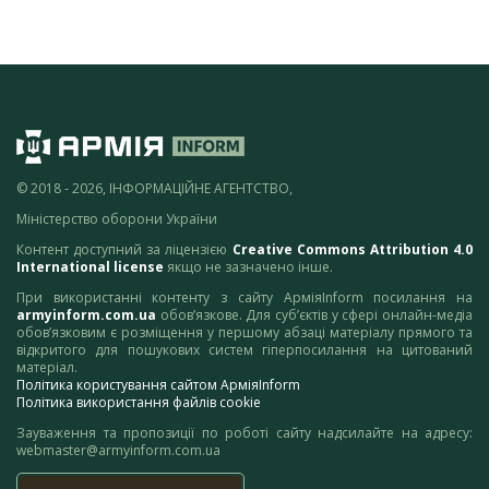
© 2018 - 2026, ІНФОРМАЦІЙНЕ АГЕНТСТВО,
Міністерство оборони України
Контент доступний за ліцензією
Creative Commons Attribution 4.0
International license
якщо не зазначено інше.
При використанні контенту з сайту АрміяInform посилання на
armyinform.com.ua
обов’язкове. Для суб’єктів у сфері онлайн-медіа
обов’язковим є розміщення у першому абзаці матеріалу прямого та
відкритого для пошукових систем гіперпосилання на цитований
матеріал.
Політика користування сайтом АрміяInform
Політика використання файлів cookie
Зауваження та пропозиції по роботі сайту надсилайте на адресу:
webmaster@armyinform.com.ua