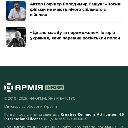
Актор і офіцер Володимир Ращук: «Воєнні
фільми не мають нічого спільного з
війною»
«Це зло має бути переможене»: історія
українця, який пережив російський полон
© 2018 - 2026, ІНФОРМАЦІЙНЕ АГЕНТСТВО,
Міністерство оборони України
Контент доступний за ліцензією
Creative Commons Attribution 4.0
International license
якщо не зазначено інше.
При використанні контенту з сайту АрміяInform посилання на