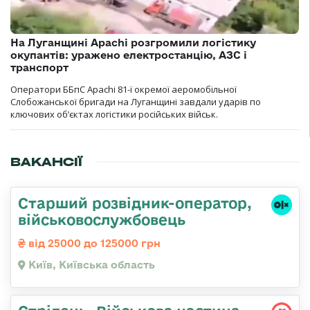
На Луганщині Apachi розгромили логістику
окупантів: уражено електростанцію, АЗС і
транспорт
Оператори ББпС Apachi 81-ї окремої аеромобільної
Слобожанської бригади на Луганщині завдали ударів по
ключових об’єктах логістики російських військ.
ВАКАНСІЇ
Стаpший pозвідник-опеpатоp,
військовослужбовець
від 25000 до 125000 грн
Київ, Київська область