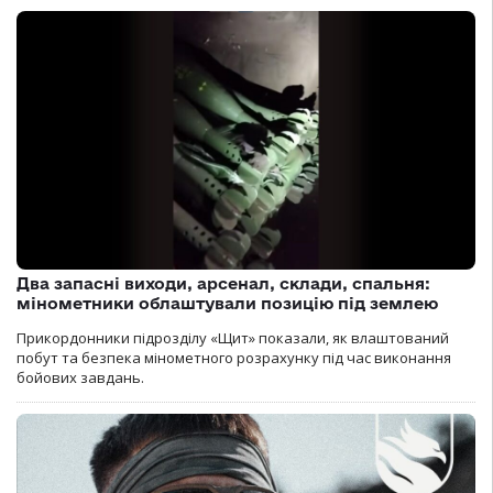
Два запасні виходи, арсенал, склади, спальня:
мінометники облаштували позицію під землею
Прикордонники підрозділу «Щит» показали, як влаштований
побут та безпека мінометного розрахунку під час виконання
бойових завдань.