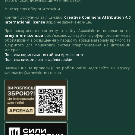
© 2018 - 2026, ІНФОРМАЦІЙНЕ АГЕНТСТВО,
Міністерство оборони України
Контент доступний за ліцензією
Creative Commons Attribution 4.0
International license
якщо не зазначено інше.
При використанні контенту з сайту АрміяInform посилання на
armyinform.com.ua
обов’язкове. Для суб’єктів у сфері онлайн-медіа
обов’язковим є розміщення у першому абзаці матеріалу прямого та
відкритого для пошукових систем гіперпосилання на цитований
матеріал.
Політика користування сайтом АрміяInform
Політика використання файлів cookie
Зауваження та пропозиції по роботі сайту надсилайте на адресу:
webmaster@armyinform.com.ua