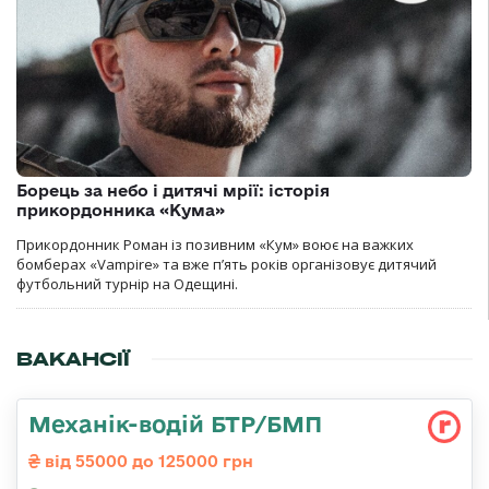
Борець за небо і дитячі мрії: історія
прикордонника «Кума»
Прикордонник Роман із позивним «Кум» воює на важких
бомберах «Vampire» та вже п’ять років організовує дитячий
футбольний турнір на Одещині.
ВАКАНСІЇ
Механік-водій БТР/БМП
від 55000 до 125000 грн