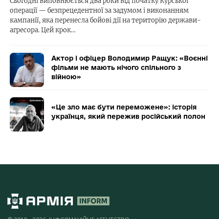
Сьогодні виповнюється два роки від початку Курської
операції — безпрецедентної за задумом і виконанням
кампанії, яка перенесла бойові дії на територію держави-
агресора. Цей крок…
Актор і офіцер Володимир Ращук: «Воєнні
фільми не мають нічого спільного з
війною»
«Це зло має бути переможене»: історія
українця, який пережив російський полон