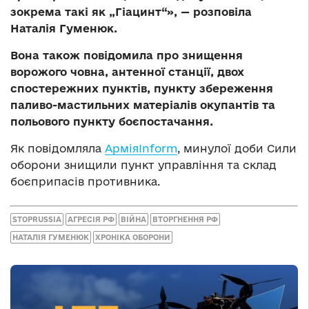
зокрема такі як „Гіацинт“», — розповіла
Наталія Гуменюк.
Вона також повідомила про знищення
ворожого човна, антенної станції, двох
спостережних пунктів, пункту збереження
паливо-мастильних матеріалів окупантів та
польового пункту боєпостачання.
Як повідомляла
АрміяInform
, минулої доби Сили
оборони знищили пункт управління та склад
боєприпасів противника.
STOPRUSSIA
АГРЕСІЯ РФ
ВІЙНА
ВТОРГНЕННЯ РФ
НАТАЛІЯ ГУМЕНЮК
ХРОНІКА ОБОРОНИ