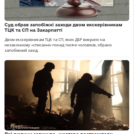
Суд обрав запобіжні заходи двом екскерівникам
ТЦК та СП на Закарпатті
Двом екскерівникам ТЦК та СП, яких ДБР викрило на
незаконному «списанні» понад тисячі чоловіків, обрано
запобіжний захід.