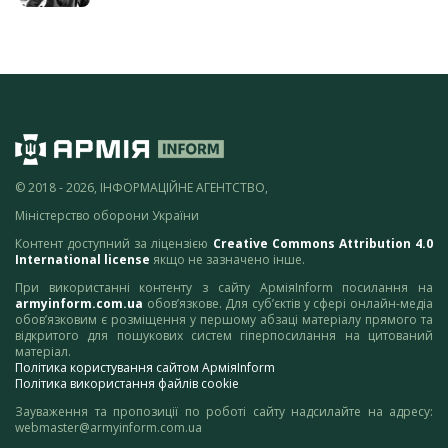
© 2018 - 2026, ІНФОРМАЦІЙНЕ АГЕНТСТВО,
Міністерство оборони України
Контент доступний за ліцензією
Creative Commons Attribution 4.0
International license
якщо не зазначено інше.
При використанні контенту з сайту АрміяInform посилання на
armyinform.com.ua
обов’язкове. Для суб’єктів у сфері онлайн-медіа
обов’язковим є розміщення у першому абзаці матеріалу прямого та
відкритого для пошукових систем гіперпосилання на цитований
матеріал.
Політика користування сайтом АрміяInform
Політика використання файлів cookie
Зауваження та пропозиції по роботі сайту надсилайте на адресу:
webmaster@armyinform.com.ua