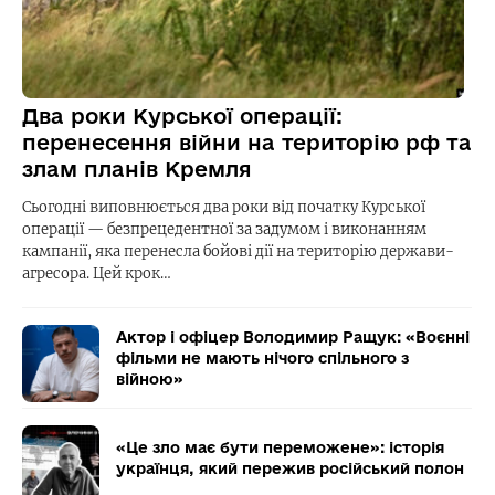
Два роки Курської операції:
перенесення війни на територію рф та
злам планів Кремля
Сьогодні виповнюється два роки від початку Курської
операції — безпрецедентної за задумом і виконанням
кампанії, яка перенесла бойові дії на територію держави-
агресора. Цей крок…
Актор і офіцер Володимир Ращук: «Воєнні
фільми не мають нічого спільного з
війною»
«Це зло має бути переможене»: історія
українця, який пережив російський полон