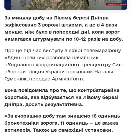
За минулу добу на Лівому березі Дніпра
зафіксовано 3 ворожі штурми, а це в 4 рази
менше, ніж було в попередні дні, коли ворог
намагався штурмувати по 10-12 разів на добу.
Про це під час виступу в ефірі телемарафону
«Єдині новини» розповіла начальник
об’єднаного координаційного пресцентру Сил
оборони півдня України полковник Наталія
Гуменюк, передає АрміяInform.
Вона повідомила про те, що контрбатарейна
боротьба, яка відбувається на Лівому березі
Дніпра, досить результативна.
«За вчорашню добу там знищено 18 одиниць
бронетехніки ворога, 11 одиниць — це важка
артилерія. Також це самохідні установки,