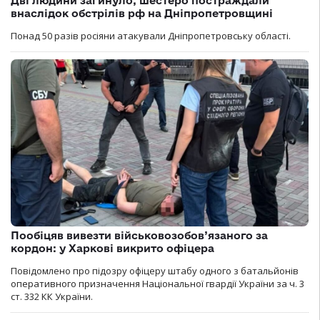
Дві людини загинуло, шестеро постраждали
внаслідок обстрілів рф на Дніпропетровщині
Понад 50 разів росіяни атакували Дніпропетровську області.
Пообіцяв вивезти військовозобов’язаного за
кордон: у Харкові викрито офіцера
Повідомлено про підозру офіцеру штабу одного з батальйонів
оперативного призначення Національної гвардії України за ч. 3
ст. 332 КК України.