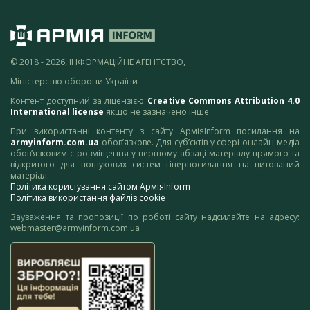
© 2018 - 2026, ІНФОРМАЦІЙНЕ АГЕНТСТВО,
Міністерство оборони України
Контент доступний за ліцензією
Creative Commons Attribution 4.0
International license
якщо не зазначено інше.
При використанні контенту з сайту АрміяInform посилання на
armyinform.com.ua
обов’язкове. Для суб’єктів у сфері онлайн-медіа
обов’язковим є розміщення у першому абзаці матеріалу прямого та
відкритого для пошукових систем гіперпосилання на цитований
матеріал.
Політика користування сайтом АрміяInform
Політика використання файлів cookie
Зауваження та пропозиції по роботі сайту надсилайте на адресу:
webmaster@armyinform.com.ua