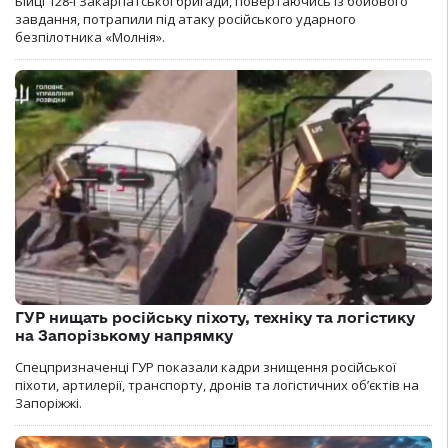
Бійці 128-ї Закарпатської бригади, повертаючись із бойового
завдання, потрапили під атаку російського ударного
безпілотника «Молнія».
ГУР нищать російську піхоту, техніку та логістику
на Запорізькому напрямку
Спецпризначенці ГУР показали кадри знищення російської
піхоти, артилерії, транспорту, дронів та логістичних об’єктів на
Запоріжжі.