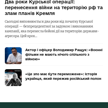
Два роки Курської операції:
перенесення війни на територію рф та
злам планів Кремля
Сьогодні виповнюється два роки від початку Курської
операції — безпрецедентної за задумом і виконанням
кампанії, яка перенесла бойові дії на територію держави-
агресора. Цей крок…
Актор і офіцер Володимир Ращук: «Воєнні
фільми не мають нічого спільного з
війною»
«Це зло має бути переможене»: історія
українця, який пережив російський полон