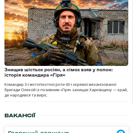
Знищив шістьох росіян, а сімох взяв у полон:
історія командира «Гіря»
Командир 3-ї мотопіхотної роти 43-ї окремої механізованої
бригади Олексій із позивним «Гіря» захищає Харківщину — край,
де народився та виріс.
ВАКАНСІЇ