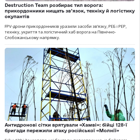
Destruction Team розбирає тил ворога:
прикордонники нищать зв’язок, техніку й логістику
окупантів
FPV-дрони прикордонників уразили засоби зв’язку, РЕБ і РЕР,
техніку, укриття та логістичний хаб ворога на Північно-
Слобожанському напрямку.
Антидронові сітки врятували «Хамві»: бійці 128-ї
бригади пережили атаку російської «Молнії»