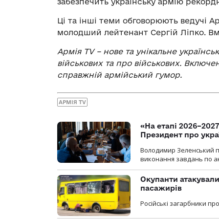
забезпечить українську армію рекордн
Ці та інші теми обговорюють ведучі А
молодший лейтенант Сергій Ліпко. В
Армія TV – нове та унікальне українсь
військових та про військових. Включен
справжній армійський гумор.
АРМІЯ TV
«На етапі 2026–2027
Президент про укра
Володимир Зеленський пр
виконання завдань по ан
Окупанти атакували
пасажирів
Російські загарбники п