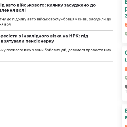
ід авто військового: киянку засуджено до
влення волі
тну до підриву авто військовослужбовця у Києві, засудили до
я волі.
есісти з інвалідного візка на НРК: під
 врятували пенсіонерку
нку похилого віку з зони бойових дій, довелося провести цілу