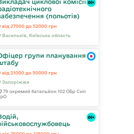
Викладач циклової комісії
радіотехнічного
забезпечення (польотів)
від 27000 до 52000 грн
Васильків, Київська область
Офіцер групи планування
штабу
від 21000 до 50000 грн
Запоріжжя
79 окремий батальйон 102 ОБр Сил
ТрО
Водій,
військовослужбовець
від 25000 до 125000 грн