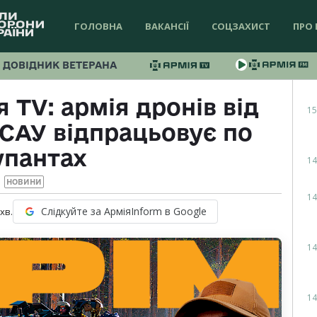
ГОЛОВНА
ВАКАНСІЇ
СОЦЗАХИСТ
ПРО 
ДОВІДНИК ВЕТЕРАНА
 TV: армія дронів від
15
 САУ відпрацьовує по
упантах
14
НОВИНИ
14
Слідкуйте за АрміяInform в Google
хв.
14
14