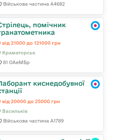
Військова частина А4682
Стрілець, помічник
гранатометника
від 21000 до 121000 грн
Краматорськ
81 ОАеМБр
Лаборант киснедобувної
станції
від 20000 до 25000 грн
Васильків
Військова частина А1789