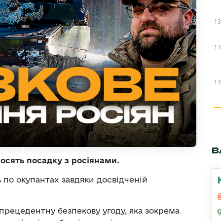
13
13
13
В
носять посадку з росіянами.
 по окупантах завдяки досвідченій
зпрецедентну безпекову угоду, яка зокрема