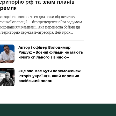
ериторію рф та злам планів
ремля
ьогодні виповнюється два роки від початку
урської операції — безпрецедентної за задумом
виконанням кампанії, яка перенесла бойові дії
а територію держави-агресора. Цей крок…
Актор і офіцер Володимир
Ращук: «Воєнні фільми не мають
нічого спільного з війною»
«Це зло має бути переможене»:
історія українця, який пережив
російський полон