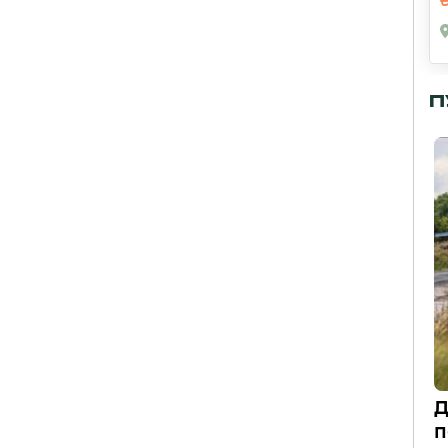
П
Д
п