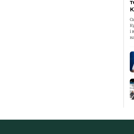
т
К
С
К
і 
н