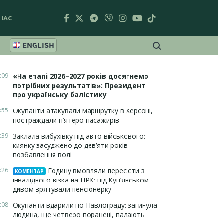
НАС
ENGLISH
:09
«На етапі 2026–2027 років досягнемо
потрібних результатів»: Президент
про українську балістику
:55
Окупанти атакували маршрутку в Херсоні,
постраждали п’ятеро пасажирів
:39
Заклала вибухівку під авто військового:
киянку засуджено до дев’яти років
позбавлення волі
:26
Годину вмовляли пересісти з
КОМЕНТАР
інвалідного візка на НРК: під Куп’янськом
дивом врятували пенсіонерку
:08
Окупанти вдарили по Павлограду: загинула
людина, ще четверо поранені, палають