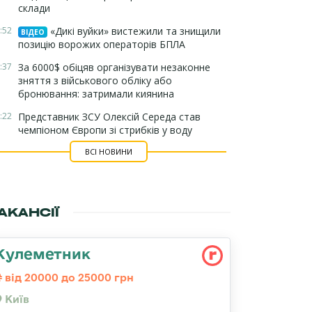
склади
:52
«Дикі вуйки» вистежили та знищили
ВІДЕО
позицію ворожих операторів БПЛА
:37
За 6000$ обіцяв організувати незаконне
зняття з військового обліку або
бронювання: затримали киянина
:22
Представник ЗСУ Олексій Середа став
чемпіоном Європи зі стрибків у воду
ВСІ НОВИНИ
АКАНСІЇ
Кулеметник
від 20000 до 25000 грн
Київ