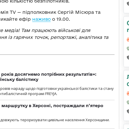
ою кількістю безпілотників.
рмія TV — підполковник Сергій Місюра та
микайте ефір
наживо
о 19.00.
ке медіа! Там працюють військові для
ня із гарячих точок, репортажі, аналітика та
 років досягнемо потрібних результатів»:
їнську балістику
овів нараду щодо підготовки української балістики та стану
тибалістичній програмі FREYJA.
 маршрутку в Херсоні, постраждали п’ятеро
родовжують тероризувати цивільне населення Херсонщини.