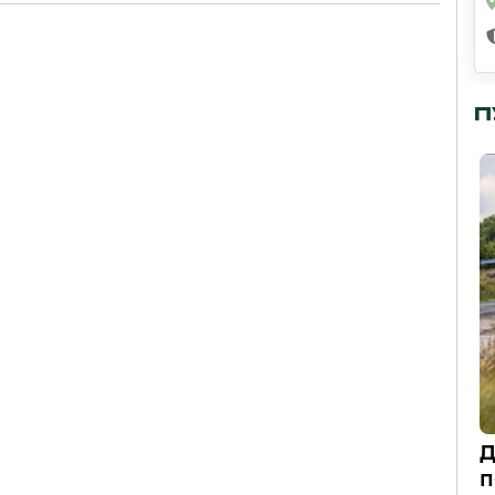
П
Д
п