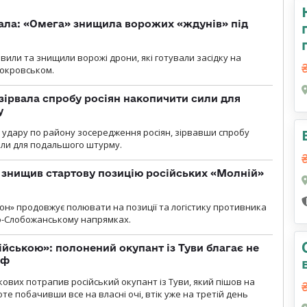
ала: «Омега» знищила ворожих «ждунів» під
вили та знищили ворожі дрони, які готували засідку на
Покровськом.
зірвала спробу росіян накопичити сили для
у
и удару по району зосередження росіян, зірвавши спробу
или для подальшого штурму.
 знищив стартову позицію російських «Молній»
н» продовжує полювати на позиції та логістику противника
но-Слобожанському напрямках.
ійською»: полонений окупант із Туви благає не
рф
кових потрапив російський окупант із Туви, який пішов на
те побачивши все на власні очі, втік уже на третій день