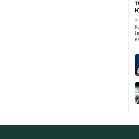
т
К
С
К
і 
н