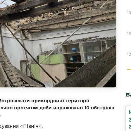
13
13
12
В
бстрілювати прикордонні території
Усього протягом доби нараховано 10 обстрілів
.
ування «Північ».