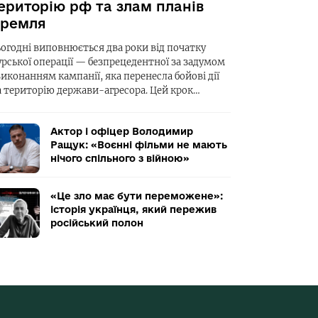
ериторію рф та злам планів
ремля
ьогодні виповнюється два роки від початку
урської операції — безпрецедентної за задумом
виконанням кампанії, яка перенесла бойові дії
а територію держави-агресора. Цей крок…
Актор і офіцер Володимир
Ращук: «Воєнні фільми не мають
нічого спільного з війною»
«Це зло має бути переможене»:
історія українця, який пережив
російський полон