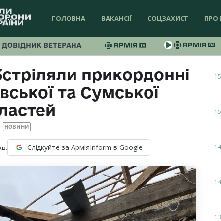
ГОЛОВНА
ВАКАНСІЇ
СОЦЗАХИСТ
ПРО 
ДОВІДНИК ВЕТЕРАНА
обстріляли прикордонні
15
вської та Сумської
ластей
15
НОВИНИ
14
Слідкуйте за АрміяInform в Google
хв.
14
13