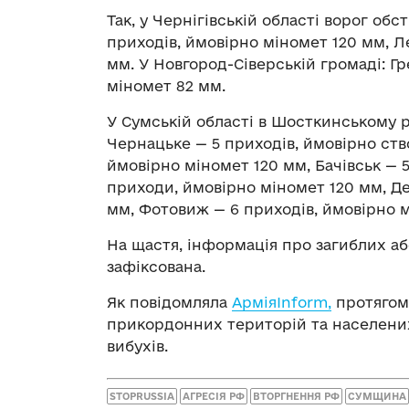
Так, у Чернігівській області ворог обс
приходів, ймовірно міномет 120 мм, Л
мм. У Новгород-Сіверській громаді: Гр
міномет 82 мм.
У Сумській області в Шосткинському р
Чернацьке — 5 приходів, ймовірно ств
ймовірно міномет 120 мм, Бачівськ — 5
приходи, ймовірно міномет 120 мм, Де
мм, Фотовиж — 6 приходів, ймовірно 
На щастя, інформація про загиблих а
зафіксована.
Як повідомляла
АрміяInform,
протягом 
прикордонних територій та населених 
вибухів.
STOPRUSSIA
АГРЕСІЯ РФ
ВТОРГНЕННЯ РФ
СУМЩИНА