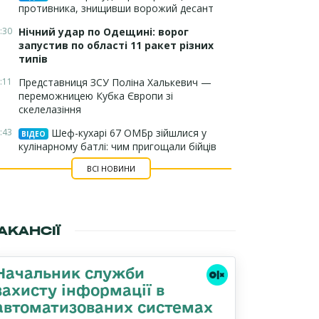
противника, знищивши ворожий десант
:30
Нічний удар по Одещині: ворог
запустив по області 11 ракет різних
типів
:11
Представниця ЗСУ Поліна Халькевич —
переможницею Кубка Європи зі
скелелазіння
:43
Шеф-кухарі 67 ОМБр зійшлися у
ВІДЕО
кулінарному батлі: чим пригощали бійців
ВСІ НОВИНИ
АКАНСІЇ
Начальник служби
захисту інформації в
автоматизованих системах