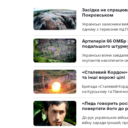
Засідка не спрацюв
Покровськом
Українські захисники вия
одному з териконів під 
Артилерія 66 ОМБр 
подальшого штурм
Українські воїни завдал
окупантів накопичити с
«Сталевий Кордон»
та інші ворожі цілі
Бригада «Сталевий Кордо
на Курському та Північ
«Ледь говорить рос
повертати його до 
До рук українських війсь
війну заради грошей, про