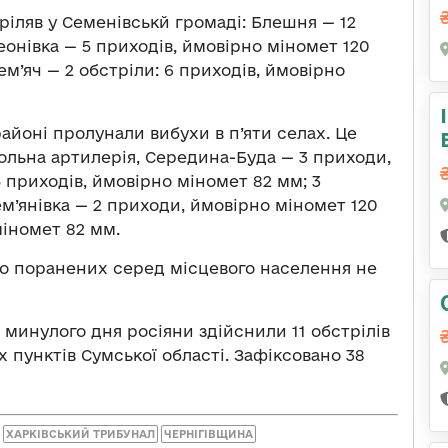
тріляв у Семенівськй громаді: Блешня — 12
еонівка — 5 приходів, ймовірно міномет 120
ем’яч — 2 обстріли: 6 приходів, ймовірно
айоні пролунали вибухи в п’яти селах. Це
ольна артилерія, Середина-Буда — 3 приходи,
 приходів, ймовірно міномет 82 мм; 3
м’янівка — 2 приходи, ймовірно міномет 120
міномет 82 мм.
бо поранених серед місцевого населення не
минулого дня росіяни здійснили 11 обстрілів
пунктів Сумської області. Зафіксовано 38
ХАРКІВСЬКИЙ ТРИБУНАЛ
ЧЕРНІГІВЩИНА