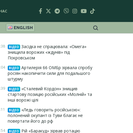
НАС
ENGLISH
:38
Засідка не спрацювала: «Омега»
ВІДЕО
знищила ворожих «ждунів» під
Покровськом
:04
Артилерія 66 ОМБр зірвала спробу
ВІДЕО
росіян накопичити сили для подальшого
штурму
:39
«Сталевий Кордон» знищив
ВІДЕО
стартову позицію російських «Молній» та
інші ворожі цілі
:11
«Ледь говорить російською»:
ВІДЕО
полонений окупант із Туви благає не
повертати його до рф
:54
Рій «Баракуд» зірвав ротацію
ВІДЕО