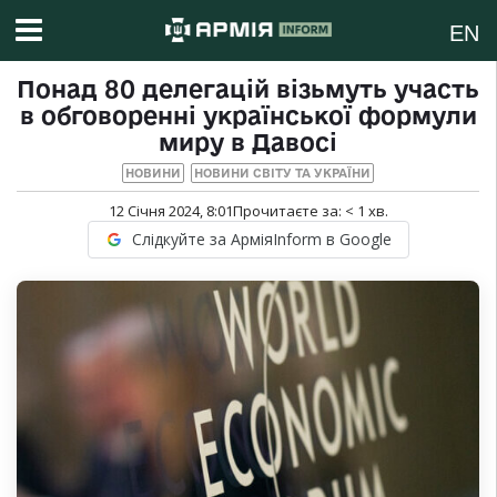
EN
Понад 80 делегацій візьмуть участь
в обговоренні української формули
миру в Давосі
НОВИНИ
НОВИНИ СВІТУ ТА УКРАЇНИ
12 Січня 2024, 8:01
Прочитаєте за:
< 1
хв.
Слідкуйте за АрміяInform в Google