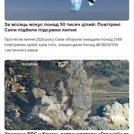
За місяць мінус понад 50 тисяч цілей: Повітряні
Сили підбили підсумки липня
Протягом липня 2026 року Cили оборони знищили понад 5300
повітряних цілей, крім того, знешкодили понад 48 000 БПЛА
тактичного рівня.
Уражено РЛС у Криму, ретранслятори «Гераней» та