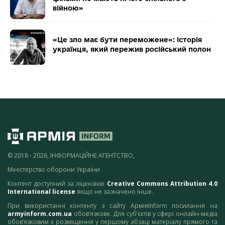
війною»
«Це зло має бути переможене»: історія
українця, який пережив російський полон
© 2018 - 2026, ІНФОРМАЦІЙНЕ АГЕНТСТВО,
Міністерство оборони України
Контент доступний за ліцензією
Creative Commons Attribution 4.0
International license
якщо не зазначено інше.
При використанні контенту з сайту АрміяInform посилання на
armyinform.com.ua
обов’язкове. Для суб’єктів у сфері онлайн-медіа
обов’язковим є розміщення у першому абзаці матеріалу прямого та