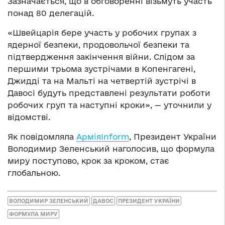
Зазначається, що в обговоренні візьмуть участь
понад 80 делегацій.
«Швейцарія бере участь у робочих групах з
ядерної безпеки, продовольчої безпеки та
підтвердження закінчення війни. Слідом за
першими трьома зустрічами в Копенгагені,
Джидді та на Мальті на четвертій зустрічі в
Давосі будуть представлені результати роботи
робочих груп та наступні кроки», — уточнили у
відомстві.
Як повідомляла
АрміяInform
, Президент України
Володимир Зеленський наголосив, що формула
миру поступово, крок за кроком, стає
глобальною.
ВОЛОДИМИР ЗЕЛЕНСЬКИЙ
ДАВОС
ПРЕЗИДЕНТ УКРАЇНИ
ФОРМУЛА МИРУ