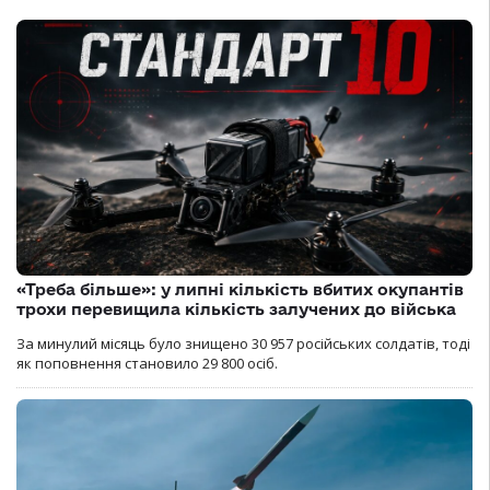
«Треба більше»: у липні кількість вбитих окупантів
трохи перевищила кількість залучених до війська
За минулий місяць було знищено 30 957 російських солдатів, тоді
як поповнення становило 29 800 осіб.