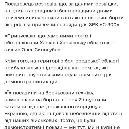
Посадовець розповів, що, за даними розвідки,
на один з аеродромів бєлгородщини днями
приземлилися чотири вантажні повітряні борти
вкс рф, які привезли снаряди для ЗРК «С-300».
«Припускаю, що саме ними потім і
обстрілювали Харків і Харківську область», —
заявив Олег Синєгубов.
Крім того, на територію бєлгородської області
прибуло кілька підрозділів «шторм-z», які
використовуються командуванням суто для
демонстраційних дій.
«Їх посадили на броньовану техніку,
намалювали на бортах літеру Z і пустили
кататися вздовж державного кордону з
Україною, однак на доволі небезпечній відстані
від наших військових. Тобто, це були
демонстративні покази — ми тут, ми нікуди не