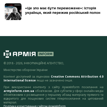
«Це зло має бути переможене»: історія
українця, який пережив російський полон
© 2018 - 2026, ІНФОРМАЦІЙНЕ АГЕНТСТВО,
Міністерство оборони України
Контент доступний за ліцензією
Creative Commons Attribution 4.0
International license
якщо не зазначено інше.
При використанні контенту з сайту АрміяInform посилання на
armyinform.com.ua
обов’язкове. Для суб’єктів у сфері онлайн-медіа
обов’язковим є розміщення у першому абзаці матеріалу прямого та
відкритого для пошукових систем гіперпосилання на цитований
матеріал.
Політика користування сайтом АрміяInform