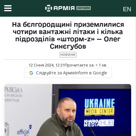
EN
На бєлгородщині приземлилися
чотири вантажні літаки і кілька
підрозділів «шторм-z» — Олег
Синєгубов
НОВИНИ
12 Січня 2024, 12:31
Прочитаєте за:
< 1
хв.
Слідкуйте за АрміяInform в Google