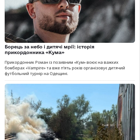
Борець за небо і дитячі мрії: історія
прикордонника «Кума»
Прикордонник Роман із позивним «Кум» воює на важких
бомберах «Vampire» та вже п’ять років організовує дитячий
футбольний турнір на Одещині.