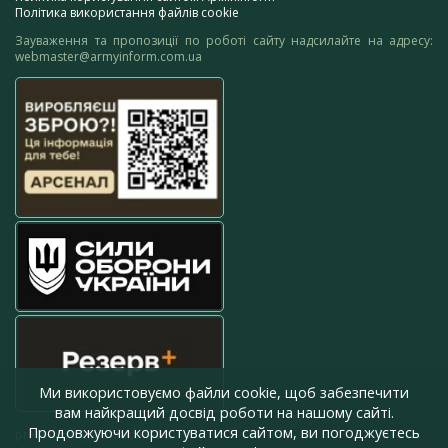
Політика використання файлів cookie
Зауваження та пропозиції по роботі сайту надсилайте на адресу:
webmaster@armyinform.com.ua
Ми використовуємо файли cookie, щоб забезпечити
вам найкращий досвід роботи на нашому сайті.
Продовжуючи користуватися сайтом, ви погоджуєтесь
press@armyinform.com.ua