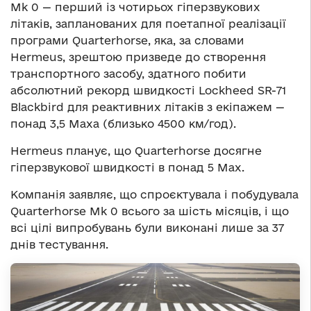
Mk 0 — перший із чотирьох гіперзвукових
літаків, запланованих для поетапної реалізації
програми Quarterhorse, яка, за словами
Hermeus, зрештою призведе до створення
транспортного засобу, здатного побити
абсолютний рекорд швидкості Lockheed SR-71
Blackbird для реактивних літаків з екіпажем —
понад 3,5 Маха (близько 4500 км/год).
Hermeus планує, що Quarterhorse досягне
гіперзвукової швидкості в понад 5 Мах.
Компанія заявляє, що спроєктувала і побудувала
Quarterhorse Mk 0 всього за шість місяців, і що
всі цілі випробувань були виконані лише за 37
днів тестування.