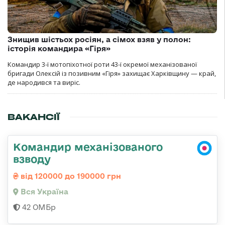
Знищив шістьох росіян, а сімох взяв у полон:
історія командира «Гіря»
Командир 3-ї мотопіхотної роти 43-ї окремої механізованої
бригади Олексій із позивним «Гіря» захищає Харківщину — край,
де народився та виріс.
ВАКАНСІЇ
Командир механізованого
взводу
від 120000 до 190000 грн
Вся Україна
42 ОМБр