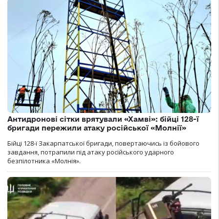
Антидронові сітки врятували «Хамві»: бійці 128-ї
бригади пережили атаку російської «Молнії»
Бійці 128-ї Закарпатської бригади, повертаючись із бойового
завдання, потрапили під атаку російського ударного
безпілотника «Молнія».