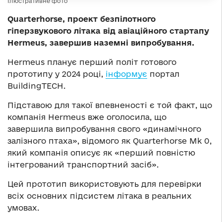
Ілюстративне фото
Quarterhorse, проект безпілотного
гіперзвукового літака від авіаційного стартапу
Hermeus, завершив наземні випробування.
Hermeus планує перший політ готового
прототипу у 2024 році,
інформує
портал
BuildingTECH.
Підставою для такої впевненості є той факт, що
компанія Hermeus вже оголосила, що
завершила випробування свого «динамічного
залізного птаха», відомого як Quarterhorse Mk 0,
який компанія описує як «перший повністю
інтегрований транспортний засіб».
Цей прототип використовують для перевірки
всіх основних підсистем літака в реальних
умовах.