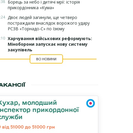
:38
Борець за небо і дитячі мрії: історія
прикордонника «Кума»
:24
Двоє людей загинули, ще четверо
постраждали внаслідок ворожого удару
РСЗВ «Торнадо-С» по Ізюму
:10
Харчування військових реформують:
Міноборони запускає нову систему
закупівель
ВСІ НОВИНИ
АКАНСІЇ
Кухар, молодший
інспектор прикордонної
служби
від 51000 до 51000 грн