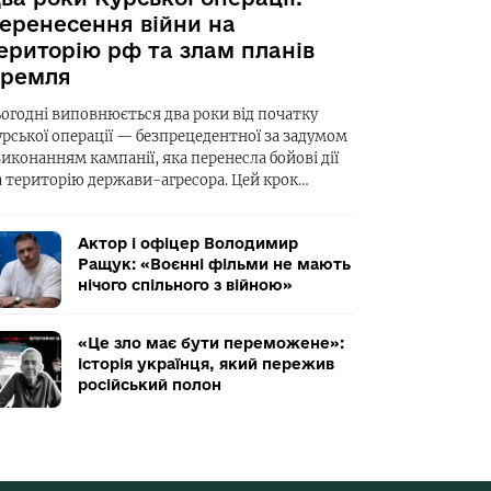
еренесення війни на
ериторію рф та злам планів
ремля
ьогодні виповнюється два роки від початку
урської операції — безпрецедентної за задумом
виконанням кампанії, яка перенесла бойові дії
а територію держави-агресора. Цей крок…
Актор і офіцер Володимир
Ращук: «Воєнні фільми не мають
нічого спільного з війною»
«Це зло має бути переможене»:
історія українця, який пережив
російський полон