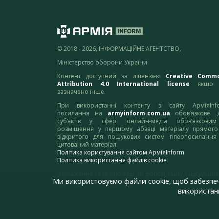
© 2018 - 2026, ІНФОРМАЦІЙНЕ АГЕНТСТВО,
Міністерство оборони України
Контент доступний за ліцензією
Creative Comm
Attribution 4.0 International license
якщо 
зазначено інше.
При використанні контенту з сайту АрміяInf
посилання на
armyinform.com.ua
обов’язкове. 
суб’єктів у сфері онлайн-медіа обов’язкови
розміщення у першому абзаці матеріалу прямого
відкритого для пошукових систем гіперпосилання
цитований матеріал.
Політика користування сайтом АрміяInform
Політика використання файлів cookie
Зауваження та пропозиції по роботі сайту надсилайте
Ми використовуємо файли cookie, щоб забезпе
адресу:
webmaster@armyinform.com.ua
використанн