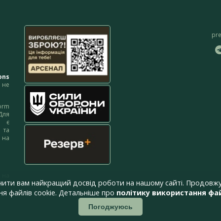
pr
ons
не
orm
Для
м є
 та
 на
 на
чити вам найкращий досвід роботи на нашому сайті. Продовжу
я файлів cookie. Детальніше про
політику використання фай
Погоджуюсь