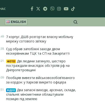
НАС
ENGLISH
:49
7 корпус ДШВ розгортає власну мобільну
мережу сотового зв’язку
:38
Суд обрав запобіжні заходи двом
екскерівникам ТЦК та СП на Закарпатті
:21
Дві людини загинуло, шестеро
ФОТО
постраждали внаслідок обстрілів рф на
Дніпропетровщині
:09
Пообіцяв вивезти військовозобов’язаного
за кордон: у Харкові викрито офіцера
:51
Два запасні виходи, арсенал, склади,
ВІДЕО
спальня: мінометники облаштували
позицію під землею