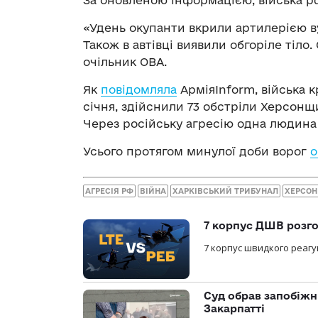
За оновленою інформацією, війська 
«Удень окупанти вкрили артилерією ву
Також в автівці виявили обгоріле тіл
очільник ОВА.
Як
повідомляла
АрміяInform, війська к
січня, здійснили 73 обстріли Херсонщ
Через російську агресію одна людина 
Усього протягом минулої доби ворог
о
АГРЕСІЯ РФ
ВІЙНА
ХАРКІВСЬКИЙ ТРИБУНАЛ
ХЕРСО
7 корпус ДШВ розго
7 корпус швидкого реагу
Суд обрав запобіжн
Закарпатті