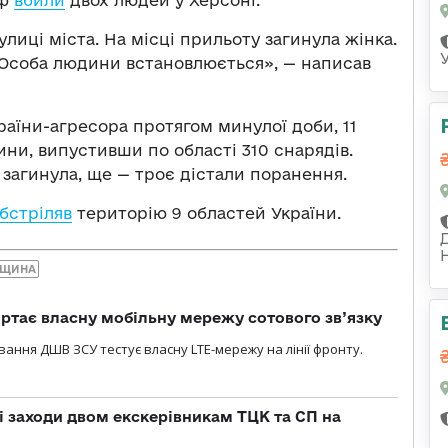
рф
вбили
двох людей у Херсоні.
лиці міста. На місці прильоту загинула жінка.
о. Особа людини встановлюється», — написав
раїни-агресора протягом минулої доби, 11
ини, випустивши по області 310 снарядів.
загинула, ще — троє дістали поранення.
бстріляв
територію 9 областей України.
НЩИНА
ртає власну мобільну мережу сотового зв’язку
вання ДШВ ЗСУ тестує власну LTE-мережу на лінії фронту.
і заходи двом екскерівникам ТЦК та СП на