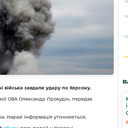
19
19
19
В
йні війська завдали удару по Херсону.
кої ОВА Олександр Прокудін, передає
а. Наразі інформація уточнюється.