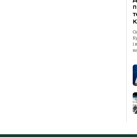
п
т
К
С
К
і 
н