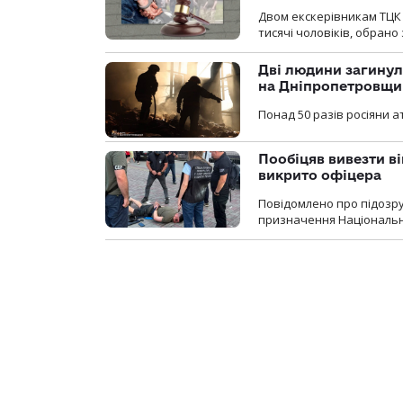
Двом екскерівникам ТЦК 
тисячі чоловіків, обрано
Дві людини загинул
на Дніпропетровщи
Понад 50 разів росіяни 
Пообіцяв вивезти ві
викрито офіцера
Повідомлено про підозр
призначення Національної 