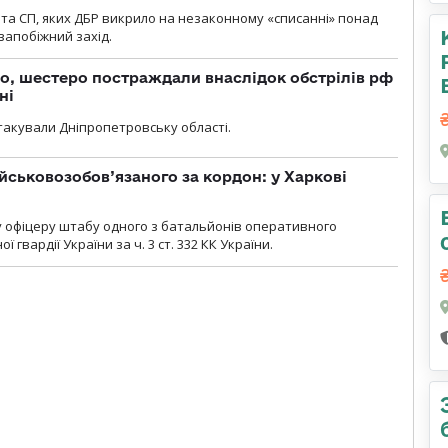
та СП, яких ДБР викрило на незаконному «списанні» понад
 запобіжний захід.
о, шестеро постраждали внаслідок обстрілів рф
ні
атакували Дніпропетровську області.
йськовозобов’язаного за кордон: у Харкові
у офіцеру штабу одного з батальйонів оперативного
гвардії України за ч. 3 ст. 332 КК України.