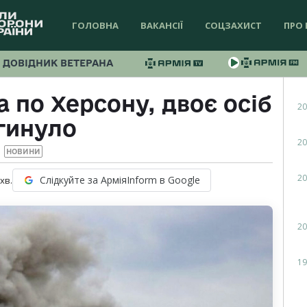
ГОЛОВНА
ВАКАНСІЇ
СОЦЗАХИСТ
ПРО 
ДОВІДНИК ВЕТЕРАНА
а по Херсону, двоє осіб
20
гинуло
20
НОВИНИ
20
Слідкуйте за АрміяInform в Google
хв.
20
19