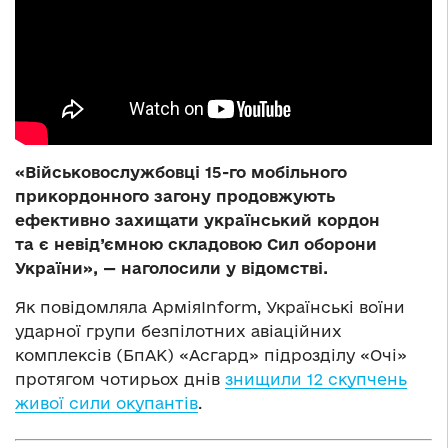
«Військовослужбовці 15-го мобільного
прикордонного загону продовжують
ефективно захищати український кордон
та є невід’ємною складовою Сил оборони
України», — наголосили у відомстві.
Як повідомляла АрміяInform, Українські воїни
ударної групи безпілотних авіаційних
комплексів (БпАК) «Асгард» підрозділу «Очі»
протягом чотирьох днів
знищили 12 скупчень
живої сили окупантів
.