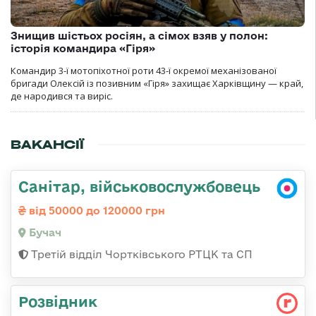
Знищив шістьох росіян, а сімох взяв у полон:
історія командира «Гіря»
Командир 3-ї мотопіхотної роти 43-ї окремої механізованої
бригади Олексій із позивним «Гіря» захищає Харківщину — край,
де народився та виріс.
ВАКАНСІЇ
Санітар, військовослужбовець
від 50000 до 120000 грн
Бучач
Третій відділ Чортківського РТЦК та СП
Розвідник