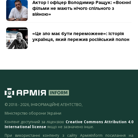
Актор і офіцер Володимир Ращук: «Воєнні
фільми не мають нічого спільного з
війною»
«Це зло має бути переможене»: історія
українця, який пережив російський полон
© 2018 - 2026, ІНФОРМАЦІЙНЕ АГЕНТСТВО,
Міністерство оборони України
Контент доступний за ліцензією
Creative Commons Attribution 4.0
International license
якщо не зазначено інше.
При використанні контенту з сайту АрміяInform посилання на