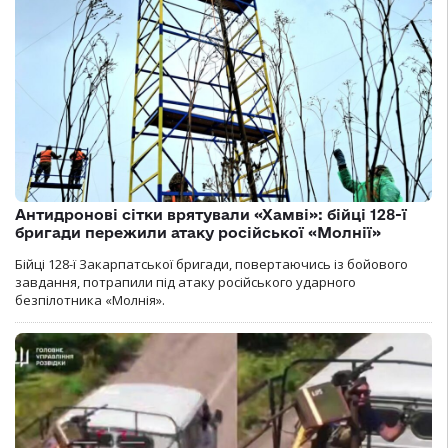
Антидронові сітки врятували «Хамві»: бійці 128-ї
бригади пережили атаку російської «Молнії»
Бійці 128-ї Закарпатської бригади, повертаючись із бойового
завдання, потрапили під атаку російського ударного
безпілотника «Молнія».