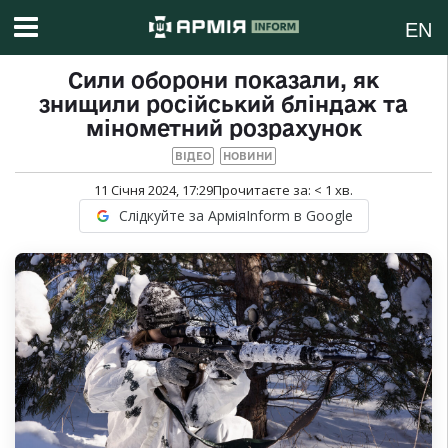
EN
Сили оборони показали, як
знищили російський бліндаж та
мінометний розрахунок
ВІДЕО
НОВИНИ
11 Січня 2024, 17:29
Прочитаєте за:
< 1
хв.
Слідкуйте за АрміяInform в Google