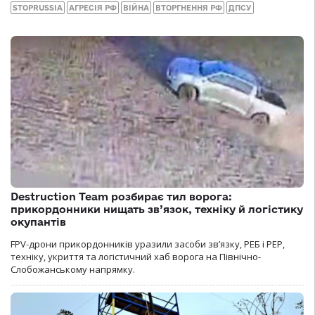
STOPRUSSIA
АГРЕСІЯ РФ
ВІЙНА
ВТОРГНЕННЯ РФ
ДПСУ
Destruction Team розбирає тил ворога:
прикордонники нищать зв’язок, техніку й логістику
окупантів
FPV-дрони прикордонників уразили засоби зв’язку, РЕБ і РЕР,
техніку, укриття та логістичний хаб ворога на Північно-
Слобожанському напрямку.