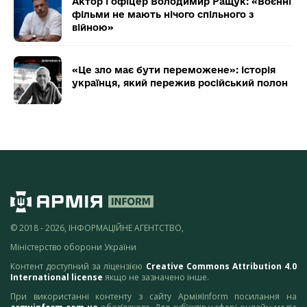
Актор і офіцер Володимир Ращук: «Воєнні
фільми не мають нічого спільного з
війною»
«Це зло має бути переможене»: історія
українця, який пережив російський полон
© 2018 - 2026, ІНФОРМАЦІЙНЕ АГЕНТСТВО,
Міністерство оборони України
Контент доступний за ліцензією
Creative Commons Attribution 4.0
International license
якщо не зазначено інше.
При використанні контенту з сайту АрміяInform посилання на