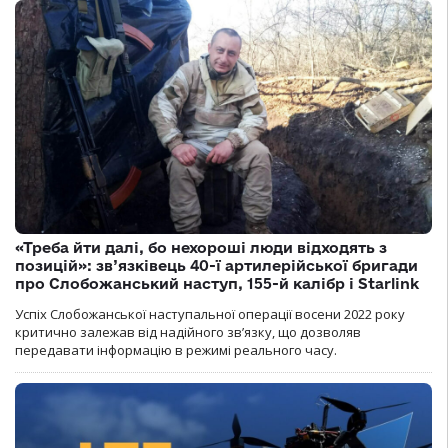
«Треба йти далі, бо нехороші люди відходять з
позицій»: зв’язківець 40-ї артилерійської бригади
про Слобожанський наступ, 155-й калібр і Starlink
Успіх Слобожанської наступальної операції восени 2022 року
критично залежав від надійного зв’язку, що дозволяв
передавати інформацію в режимі реального часу.