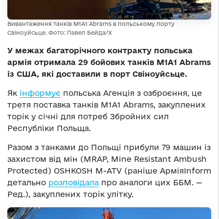
Вивантаження танків M1A1 Abrams в польському порту
Свіноуйсьце. Фото: Павел Бейда/Х
У межах багаторічного контракту польська
армія отримала 29 бойових танків M1A1 Abrams
із США, які доставили в порт Свіноуйсьце.
Як
інформує
польська Агенція з озброєння, це
третя поставка танків M1A1 Abrams, закуплених
торік у січні для потреб Збройних сил
Республіки Польща.
Разом з танками до Польщі прибули 79 машин із
захистом від мін (MRAP, Mine Resistant Ambush
Protected) OSHKOSH M-ATV (раніше АрміяInform
детально
розповідала
про аналоги цих ББМ. —
Ред.), закуплених торік улітку.