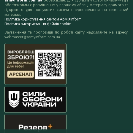
armyinform.com.ua
обов’язкове. Для суб’єктів у сфері онлайн-медіа
обов’язковим є розміщення у першому абзаці матеріалу прямого та
відкритого для пошукових систем гіперпосилання на цитований
матеріал.
Політика користування сайтом АрміяInform
Політика використання файлів cookie
Зауваження та пропозиції по роботі сайту надсилайте на адресу:
webmaster@armyinform.com.ua