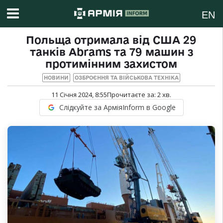
EN
Польща отримала від США 29
танків Abrams та 79 машин з
протимінним захистом
НОВИНИ
ОЗБРОЄННЯ ТА ВІЙСЬКОВА ТЕХНІКА
11 Січня 2024, 8:55
Прочитаєте за:
2
хв.
Слідкуйте за АрміяInform в Google