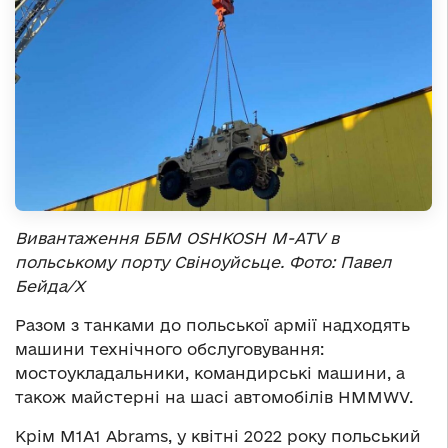
Вивантаження ББМ OSHKOSH M-ATV в
польському порту Свіноуйсьце. Фото: Павел
Бейда/Х
Разом з танками до польської армії надходять
машини технічного обслуговування:
мостоукладальники, командирські машини, а
також майстерні на шасі автомобілів HMMWV.
Крім M1A1 Abrams, у квітні 2022 року польський