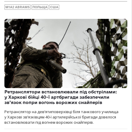
M1А2 ABRAMS
ПОЛЬЩА
США
Ретранслятори встановлювали під обстрілами:
у Харкові бійці 40-ї артбригади забезпечили
зв’язок попри вогонь ворожих снайперів
Ретранслятор на дев’ятиповерхівці біля танкового училища
у Харкові зв’язківцям 40-ї артилерійської бригади довелося
встановлювати під вогнем ворожих снайперів.