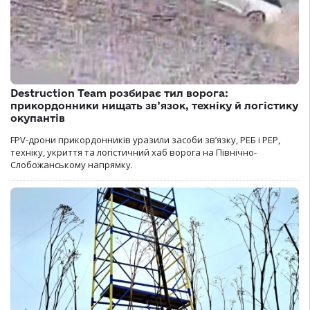
Destruction Team розбирає тил ворога:
прикордонники нищать зв’язок, техніку й логістику
окупантів
FPV-дрони прикордонників уразили засоби зв’язку, РЕБ і РЕР,
техніку, укриття та логістичний хаб ворога на Північно-
Слобожанському напрямку.