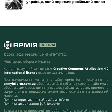
українця, який пережив російський полон
© 2018 - 2026, ІНФОРМАЦІЙНЕ АГЕНТСТВО,
Міністерство оборони України
Контент доступний за ліцензією
Creative Commons Attribution 4.0
International license
якщо не зазначено інше.
При використанні контенту з сайту АрміяInform посилання на
armyinform.com.ua
обов’язкове. Для суб’єктів у сфері онлайн-медіа
обов’язковим є розміщення у першому абзаці матеріалу прямого та
відкритого для пошукових систем гіперпосилання на цитований
матеріал.
Політика користування сайтом АрміяInform
Політика використання файлів cookie
Зауваження та пропозиції по роботі сайту надсилайте на адресу: