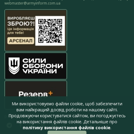
webmaster@armyinform.com.ua
Ми використовуємо файли cookie, щоб забезпечити
вам найкращий досвід роботи на нашому сайті.
Продовжуючи користуватися сайтом, ви погоджуєтесь
press@armyinform.com.ua
на використання файлів cookie. Детальніше про
політику використання файлів cookie
.