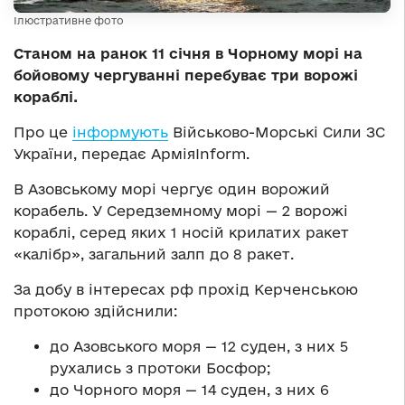
Ілюстративне фото
Станом на ранок 11 січня в Чорному морі на
бойовому чергуванні перебуває три ворожі
кораблі.
Про це
інформують
Військово-Морські Сили ЗС
України, передає АрміяInform.
В Азовському морі чергує один ворожий
корабель. У Середземному морі — 2 ворожі
кораблі, серед яких 1 носій крилатих ракет
«калібр», загальний залп до 8 ракет.
За добу в інтересах рф прохід Керченською
протокою здійснили:
до Азовського моря — 12 суден, з них 5
рухались з протоки Босфор;
до Чорного моря — 14 суден, з них 6