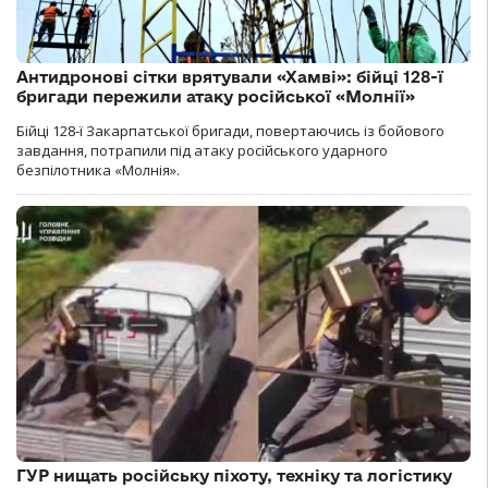
Антидронові сітки врятували «Хамві»: бійці 128-ї
бригади пережили атаку російської «Молнії»
Бійці 128-ї Закарпатської бригади, повертаючись із бойового
завдання, потрапили під атаку російського ударного
безпілотника «Молнія».
ГУР нищать російську піхоту, техніку та логістику