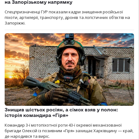
на Запорізькому напрямку
Спецпризначенці ГУР показали кадри знищення російської
піхоти, артилерії, транспорту, дронів та логістичних об’єктів на
Запоріжжі.
Знищив шістьох росіян, а сімох взяв у полон:
історія командира «Гіря»
Командир 3-ї мотопіхотної роти 43-ї окремої механізованої
бригади Олексій із позивним «Гіря» захищає Харківщину — край,
де народився та виріс.