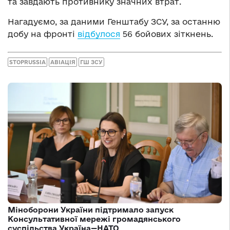
та завдають противнику значних втрат.
Нагадуємо, за даними Генштабу ЗСУ, за останню
добу на фронті
відбулося
56 бойових зіткнень.
STOPRUSSIA
АВІАЦІЯ
ГШ ЗСУ
Міноборони України підтримало запуск
Консультативної мережі громадянського
суспільства Україна—НАТО