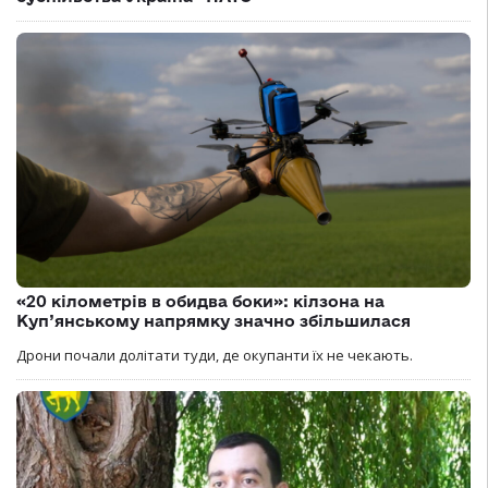
«20 кілометрів в обидва боки»: кілзона на
Куп’янському напрямку значно збільшилася
Дрони почали долітати туди, де окупанти їх не чекають.