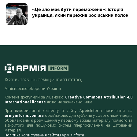
«Це зло має бути переможене»: історія
українця, який пережив російський полон
© 2018 - 2026, ІНФОРМАЦІЙНЕ АГЕНТСТВО,
Міністерство оборони України
Контент доступний за ліцензією
Creative Commons Attribution 4.0
International license
якщо не зазначено інше.
При використанні контенту з сайту АрміяInform посилання на
armyinform.com.ua
обов’язкове. Для суб’єктів у сфері онлайн-медіа
обов’язковим є розміщення у першому абзаці матеріалу прямого та
відкритого для пошукових систем гіперпосилання на цитований
матеріал.
Політика користування сайтом АрміяInform