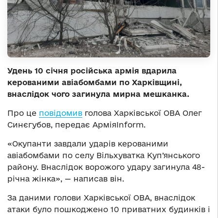
Удень 10 січня російська армія вдарила
керованими авіабомбами по Харківщині,
внаслідок чого загинула мирна мешканка.
Про це
повідомив
голова Харківської ОВА Олег
Синєгубов, передає АрміяInform.
«Окупанти завдали ударів керованими
авіабомбами по селу Вільхуватка Куп’янського
району. Внаслідок ворожого удару загинула 48-
річна жінка», — написав він.
За даними голови Харківської ОВА, внаслідок
атаки було пошкоджено 10 приватних будинків і