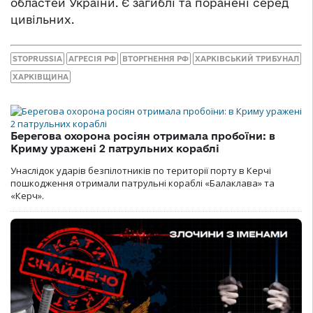
областей України. Є загиблі та поранені серед
цивільних.
STOPRUSSIA
АГРЕСІЯ РФ
ВТОРГНЕННЯ РФ
ХАРКІВСЬКИЙ ТРИБУНАЛ
ХАРКІВЩИНА
Берегова охорона росіян отримала пробоїни: в
Криму уражені 2 патрульних кораблі
Унаслідок ударів безпілотників по території порту в Керчі
пошкодження отримали патрульні кораблі «Балаклава» та
«Керч».