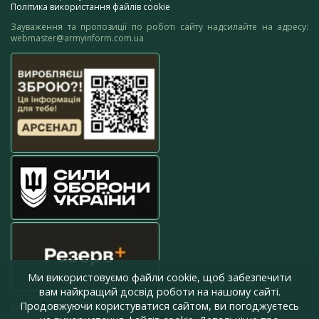
Політика використання файлів cookie
Зауваження та пропозиції по роботі сайту надсилайте на адресу:
webmaster@armyinform.com.ua
Ми використовуємо файли cookie, щоб забезпечити
вам найкращий досвід роботи на нашому сайті.
Продовжуючи користуватися сайтом, ви погоджуєтесь
press@armyinform.com.ua