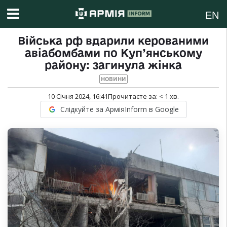
EN
Війська рф вдарили керованими
авіабомбами по Куп’янському
району: загинула жінка
НОВИНИ
10 Січня 2024, 16:41
Прочитаєте за:
< 1
хв.
Слідкуйте за АрміяInform в Google