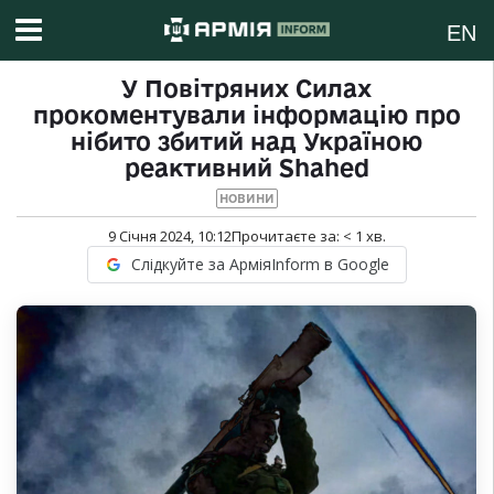
EN
У Повітряних Силах
прокоментували інформацію про
нібито збитий над Україною
реактивний Shahed
НОВИНИ
9 Січня 2024, 10:12
Прочитаєте за:
< 1
хв.
Слідкуйте за АрміяInform в Google