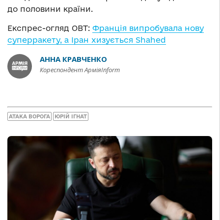
до половини країни.
Експрес-огляд ОВТ:
Франція випробувала нову
суперракету, а Іран хизується Shahed
АННА КРАВЧЕНКО
Кореспондент АрміяInform
АТАКА ВОРОГА
ЮРІЙ ІГНАТ