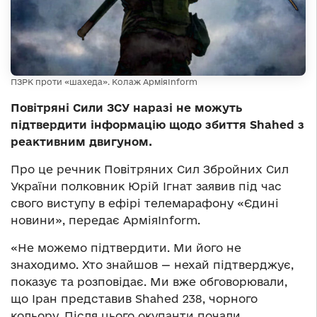
ПЗРК проти «шахеда». Колаж АрміяInform
Повітряні Сили ЗСУ наразі не можуть
підтвердити інформацію щодо збиття Shahed з
реактивним двигуном.
Про це речник Повітряних Сил Збройних Сил
України полковник Юрій Ігнат заявив під час
свого виступу в ефірі телемарафону «Єдині
новини», передає АрміяInform.
«Не можемо підтвердити. Ми його не
знаходимо. Хто знайшов — нехай підтверджує,
показує та розповідає. Ми вже обговорювали,
що Іран представив Shahed 238, чорного
кольору. Після цього окупанти почали