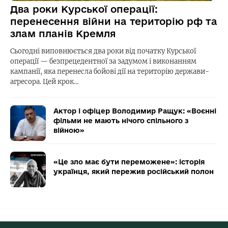
Два роки Курської операції:
перенесення війни на територію рф та
злам планів Кремля
Сьогодні виповнюється два роки від початку Курської
операції — безпрецедентної за задумом і виконанням
кампанії, яка перенесла бойові дії на територію держави-
агресора. Цей крок…
Актор і офіцер Володимир Ращук: «Воєнні
фільми не мають нічого спільного з
війною»
«Це зло має бути переможене»: історія
українця, який пережив російський полон