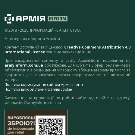
© 2018 - 2026, ІНФОРМАЦІЙНЕ АГЕНТСТВО,
Міністерство оборони України
Контент доступний за ліцензією
Creative Commons Attribution 4.0
International license
якщо не зазначено інше.
При використанні контенту з сайту АрміяInform посилання на
armyinform.com.ua
обов’язкове. Для суб’єктів у сфері онлайн-медіа
обов’язковим є розміщення у першому абзаці матеріалу прямого та
відкритого для пошукових систем гіперпосилання на цитований
матеріал.
Політика користування сайтом АрміяInform
Політика використання файлів cookie
Зауваження та пропозиції по роботі сайту надсилайте на адресу:
webmaster@armyinform.com.ua