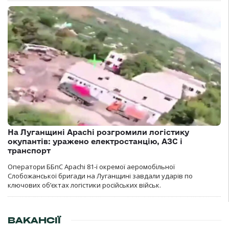
На Луганщині Apachi розгромили логістику
окупантів: уражено електростанцію, АЗС і
транспорт
Оператори ББпС Apachi 81-ї окремої аеромобільної
Слобожанської бригади на Луганщині завдали ударів по
ключових об’єктах логістики російських військ.
ВАКАНСІЇ