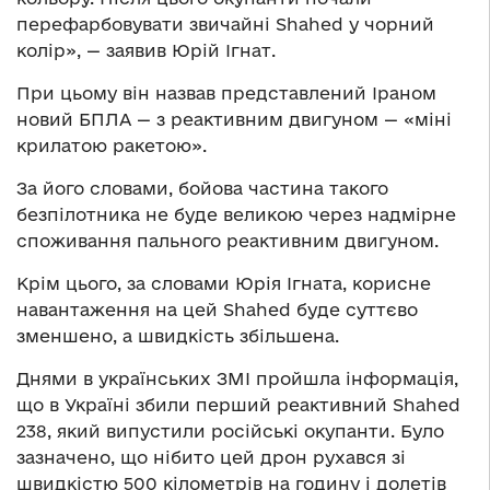
перефарбовувати звичайні Shahed у чорний
колір», — заявив Юрій Ігнат.
При цьому він назвав представлений Іраном
новий БПЛА — з реактивним двигуном — «міні
крилатою ракетою».
За його словами, бойова частина такого
безпілотника не буде великою через надмірне
споживання пального реактивним двигуном.
Крім цього, за словами Юрія Ігната, корисне
навантаження на цей Shahed буде суттєво
зменшено, а швидкість збільшена.
Днями в українських ЗМІ пройшла інформація,
що в Україні збили перший реактивний Shahed
238, який випустили російські окупанти. Було
зазначено, що нібито цей дрон рухався зі
швидкістю 500 кілометрів на годину і долетів