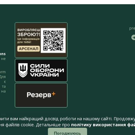
pr
ons
не
orm
Для
м є
 та
 на
 на
чити вам найкращий досвід роботи на нашому сайті. Продовжу
я файлів cookie. Детальніше про
політику використання фай
Погоджуюсь