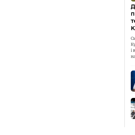
Д
п
т
К
С
К
і 
н