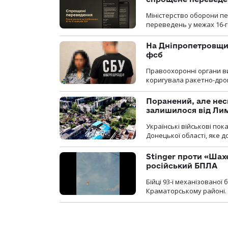
Міністерство оборони п
переведень у межах 16-го
На Дніпропетровщин
фсб
Правоохоронні органи ви
коригувала ракетно-дро
Поранений, але нес
залишилося від Ли
Українські військові по
Донецької області, яке 
Stinger проти «Шах
російський БПЛА
Бійці 93-ї механізовано
Краматорському районі.