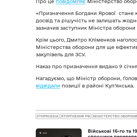
Про це
повідомляє
Міністерство оборо
«‎Призначення Богдани Ярової стане к
досвід та рішучість не залишать жодно
зазначив заступник Міністра оборони
Крім цього, Дмитро Кліменков наголо
Міністерства оборони для ще ефектив
закупівель для ЗСУ.
Наказ про призначення видано 9 січня
Нагадуємо, що Міністр оборони, Голо
відвідали
позиції в районі Куп’янська.
STOPRUSSIA
ВТОРГНЕННЯ РФ
МІНІСТЕРСТВО ОБОРОНИ
Військові 16-го та 
спрощене перевед