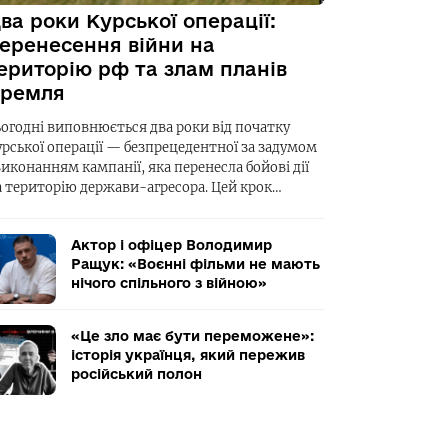
ва роки Курської операції:
еренесення війни на
ериторію рф та злам планів
ремля
ьогодні виповнюється два роки від початку
урської операції — безпрецедентної за задумом
виконанням кампанії, яка перенесла бойові дії
а територію держави-агресора. Цей крок…
Актор і офіцер Володимир
Ращук: «Воєнні фільми не мають
нічого спільного з війною»
«Це зло має бути переможене»:
історія українця, який пережив
російський полон