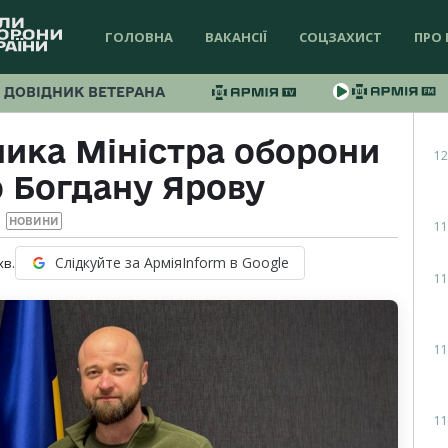
ГОЛОВНА
ВАКАНСІЇ
СОЦЗАХИСТ
ПРО 
ДОВІДНИК ВЕТЕРАНА
ика Міністра оборони
12
 Богдану Ярову
НОВИНИ
11
Слідкуйте за АрміяInform в Google
хв.
11
11
11