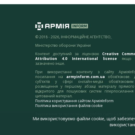
© 2018 - 2026, ІНФОРМАЦІЙНЕ АГЕНТСТВО,
Міністерство оборони України
Контент доступний за ліцензією
Creative Comm
Attribution 4.0 International license
якщо 
зазначено інше.
При використанні контенту з сайту АрміяInf
посилання на
armyinform.com.ua
обов’язкове. 
суб’єктів у сфері онлайн-медіа обов’язкови
розміщення у першому абзаці матеріалу прямого
відкритого для пошукових систем гіперпосилання
цитований матеріал.
Політика користування сайтом АрміяInform
Політика використання файлів cookie
Зауваження та пропозиції по роботі сайту надсилайте
Ми використовуємо файли cookie, щоб забезпе
адресу:
webmaster@armyinform.com.ua
використанн