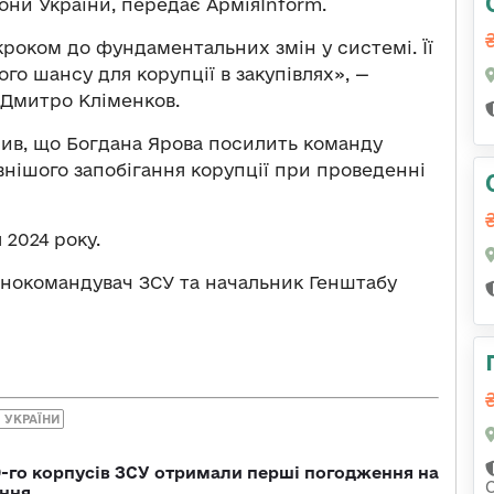
ни України, передає АрміяInform.
роком до фундаментальних змін у системі. Її
го шансу для корупції в закупівлях», —
 Дмитро Кліменков.
сив, що Богдана Ярова посилить команду
нішого запобігання корупції при проведенні
 2024 року.
внокомандувач ЗСУ та начальник Генштабу
 УКРАЇНИ
19-го корпусів ЗСУ отримали перші погодження на
ення