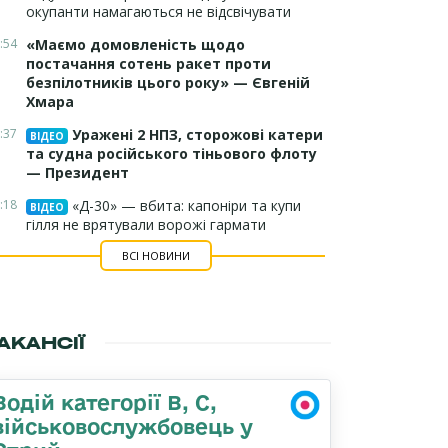
окупанти намагаються не відсвічувати
:54
«Маємо домовленість щодо
постачання сотень ракет проти
безпілотників цього року» — Євгеній
Хмара
:37
Уражені 2 НПЗ, сторожові катери
ВІДЕО
та судна російського тіньового флоту
— Президент
:18
«Д-30» — вбита: капоніри та купи
ВІДЕО
гілля не врятували ворожі гармати
ВСІ НОВИНИ
АКАНСІЇ
Водій категорії B, C,
військовослужбовець у