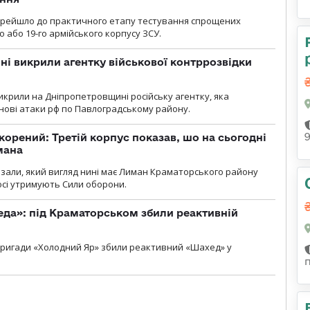
ерейшло до практичного етапу тестування спрощених
 або 19-го армійського корпусу ЗСУ.
і викрили агентку військової контррозвідки
крили на Дніпропетровщині російську агентку, яка
нові атаки рф по Павлоградському району.
корений: Третій корпус показав, шо на сьогодні
мана
казали, який вигляд нині має Лиман Краматорського району
досі утримують Сили оборони.
еда»: під Краматорськом збили реактивній
ї бригади «Холодний Яр» збили реактивний «Шахед» у