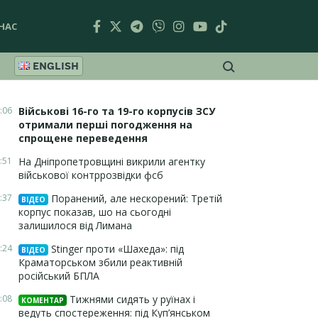
НАС
ENGLISH
:06
Військові 16-го та 19-го корпусів ЗСУ
отримали перші погодження на
спрощене переведення
:51
На Дніпропетровщині викрили агентку
військової контррозвідки фсб
:37
Поранений, але нескорений: Третій
ВІДЕО
корпус показав, шо на сьогодні
залишилося від Лимана
:24
Stinger проти «Шахеда»: під
ВІДЕО
Краматорськом збили реактивній
російський БПЛА
:08
Тижнями сидять у руїнах і
КОМЕНТАР
ведуть спостереження: під Куп’янськом