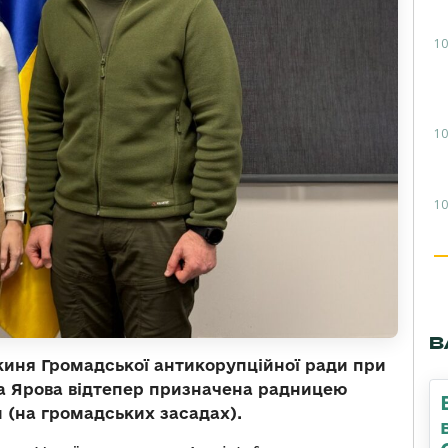
10
10
10
В
нкиня Громадської антикорупційної ради при
на Ярова відтепер призначена радницею
 (на громадських засадах).