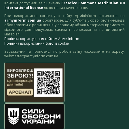
Контент доступний за ліцензією
Creative Commons Attribution 4.0
International license
якщо не зазначено інше.
При використанні контенту з сайту АрміяInform посилання на
armyinform.com.ua
обов’язкове. Для суб’єктів у сфері онлайн-медіа
обов’язковим є розміщення у першому абзаці матеріалу прямого та
відкритого для пошукових систем гіперпосилання на цитований
матеріал.
Політика користування сайтом АрміяInform
Політика використання файлів cookie
Зауваження та пропозиції по роботі сайту надсилайте на адресу:
webmaster@armyinform.com.ua