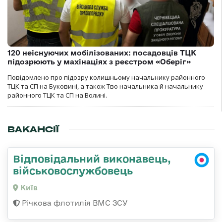
120 неіснуючих мобілізованих: посадовців ТЦК
підозрюють у махінаціях з реєстром «Оберіг»
Повідомлено про підозру колишньому начальнику районного
ТЦК та СП на Буковині, а також Тво начальника й начальнику
районного ТЦК та СП на Волині.
ВАКАНСІЇ
Відповідальний виконавець,
військовослужбовець
Київ
Річкова флотилія ВМС ЗСУ