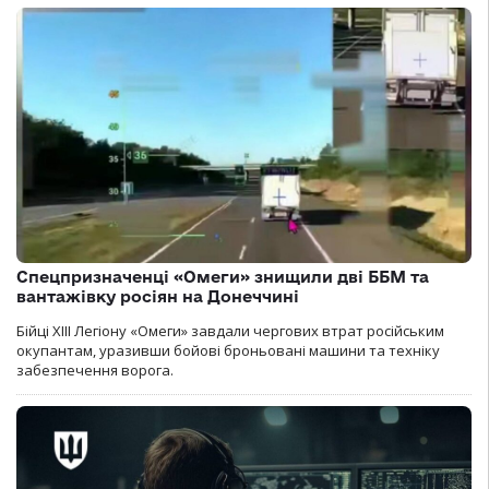
Спецпризначенці «Омеги» знищили дві ББМ та
вантажівку росіян на Донеччині
Бійці ХІІІ Легіону «Омеги» завдали чергових втрат російським
окупантам, уразивши бойові броньовані машини та техніку
забезпечення ворога.