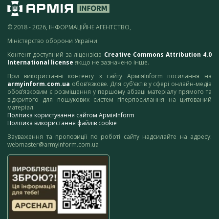
© 2018 - 2026, ІНФОРМАЦІЙНЕ АГЕНТСТВО,
Міністерство оборони України
Контент доступний за ліцензією
Creative Commons Attribution 4.0
International license
якщо не зазначено інше.
При використанні контенту з сайту АрміяInform посилання на
armyinform.com.ua
обов’язкове. Для суб’єктів у сфері онлайн-медіа
обов’язковим є розміщення у першому абзаці матеріалу прямого та
відкритого для пошукових систем гіперпосилання на цитований
матеріал.
Політика користування сайтом АрміяInform
Політика використання файлів cookie
Зауваження та пропозиції по роботі сайту надсилайте на адресу:
webmaster@armyinform.com.ua