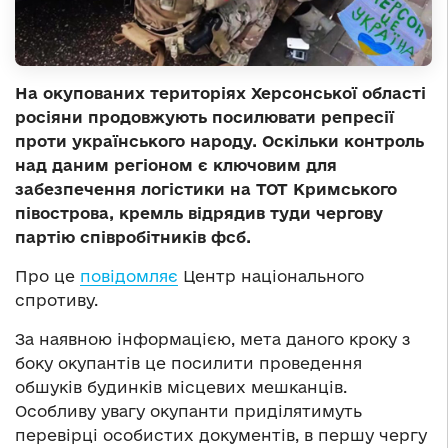
На окупованих територіях Херсонської області
росіяни продовжують посилювати репресії
проти українського народу. Оскільки контроль
над даним регіоном є ключовим для
забезпечення логістики на ТОТ Кримського
півострова, кремль відрядив туди чергову
партію співробітників фсб.
Про це
повідомляє
Центр національного
спротиву.
За наявною інформацією, мета даного кроку з
боку окупантів це посилити проведення
обшуків будинків місцевих мешканців.
Особливу увагу окупанти приділятимуть
перевірці особистих документів, в першу чергу