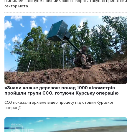
військами загинув 52-річний чоловік. Ворог атакував приватний
сектор міста.
«Знали кожне дерево»: понад 1000 кілометрів
пройшли групи ССО, готуючи Курську операцію
ССО показали архівне відео процесу підготовки Курської
операції.