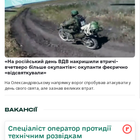
«На російський день ВДВ накришили втричі-
вчетверо більше окупантів»: окупанти феєрично
«відсвяткували»
На Олександрівському напрямку ворог спробував атакувати у
день свого свята, але зазнав великих втрат.
ВАКАНСІЇ
Спеціаліст оператор протидії
технічним розвідкам