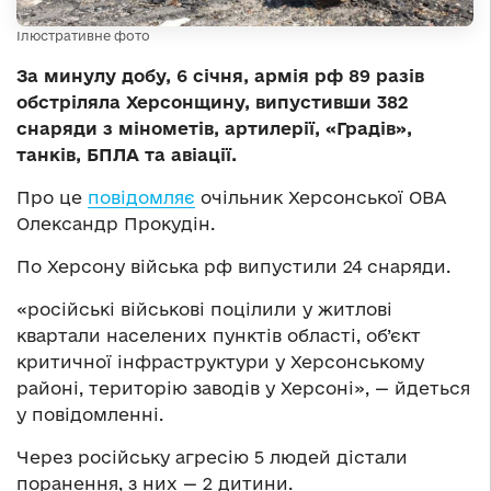
Ілюстративне фото
За минулу добу, 6 січня, армія рф 89 разів
обстріляла Херсонщину, випустивши 382
снаряди з мінометів, артилерії, «Градів»,
танків, БПЛА та авіації.
Про це
повідомляє
очільник Херсонської ОВА
Олександр Прокудін.
По Херсону війська рф випустили 24 снаряди.
«російські військові поцілили у житлові
квартали населених пунктів області, об’єкт
критичної інфраструктури у Херсонському
районі, територію заводів у Херсоні», — йдеться
у повідомленні.
Через російську агресію 5 людей дістали
поранення, з них — 2 дитини.