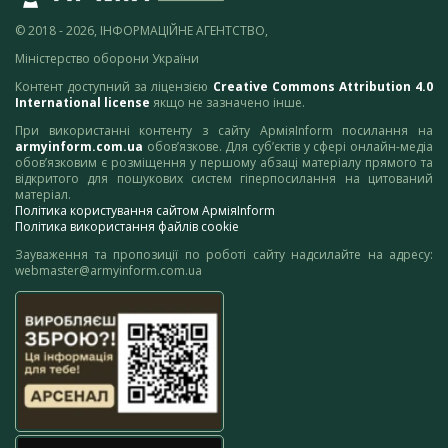
© 2018 - 2026, ІНФОРМАЦІЙНЕ АГЕНТСТВО,
Міністерство оборони України
Контент доступний за ліцензією
Creative Commons Attribution 4.0
International license
якщо не зазначено інше.
При використанні контенту з сайту АрміяInform посилання на
armyinform.com.ua
обов’язкове. Для суб’єктів у сфері онлайн-медіа
обов’язковим є розміщення у першому абзаці матеріалу прямого та
відкритого для пошукових систем гіперпосилання на цитований
матеріал.
Політика користування сайтом АрміяInform
Політика використання файлів cookie
Зауваження та пропозиції по роботі сайту надсилайте на адресу:
webmaster@armyinform.com.ua