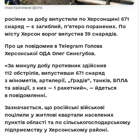
Ілюстративне фото
росіяни за добу випустили по Херсонщині 671
снаряд — є загиблий, п’ятеро поранених. По
місту Херсон ворог випустив 39 снарядів.
Про це повідомив в Telegram Голова
Херсонської ОДА Олег Синєгубов.
«За минулу добу противник здійснив
112 обстрілів, випустивши 671 снаряд
з мінометів, артилерії, „Градів“, танків, БПЛА
та авіації, з них — 1 ракетний», — йдеться
в повідомленні.
Зазначається, що російські військові
поцілили у житлові квартали населених
пунктів області та по сільськогосподарському
підприємству у Херсонському районі.