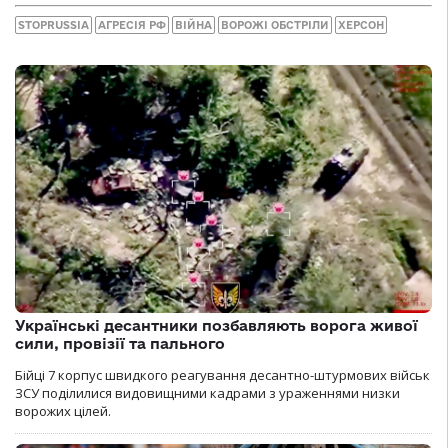
STOPRUSSIA
АГРЕСІЯ РФ
ВІЙНА
ВОРОЖІ ОБСТРІЛИ
ХЕРСОН
Українські десантники позбавляють ворога живої
сили, провізії та пального
Бійці 7 корпус швидкого реагування десантно-штурмових військ
ЗСУ поділилися видовищними кадрами з ураженнями низки
ворожих цілей.