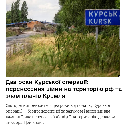
Два роки Курської операції:
перенесення війни на територію рф та
злам планів Кремля
Сьогодні виповнюється два роки від початку Курської
операції — безпрецедентної за задумом і виконанням
кампанії, яка перенесла бойові дії на територію держави-
агресора. Цей крок…