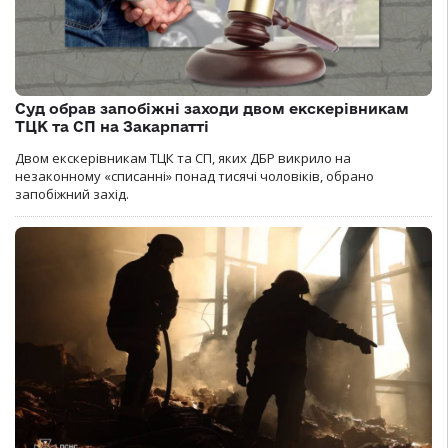
Суд обрав запобіжні заходи двом екскерівникам
ТЦК та СП на Закарпатті
Двом екскерівникам ТЦК та СП, яких ДБР викрило на
незаконному «списанні» понад тисячі чоловіків, обрано
запобіжний захід.