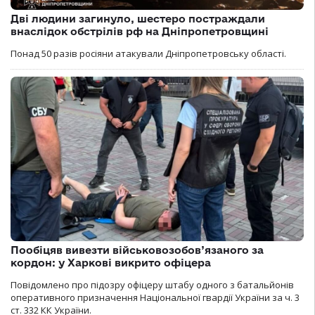
Дві людини загинуло, шестеро постраждали
внаслідок обстрілів рф на Дніпропетровщині
Понад 50 разів росіяни атакували Дніпропетровську області.
Пообіцяв вивезти військовозобов’язаного за
кордон: у Харкові викрито офіцера
Повідомлено про підозру офіцеру штабу одного з батальйонів
оперативного призначення Національної гвардії України за ч. 3
ст. 332 КК України.