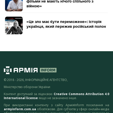
фільми не мають нічого спільного з
війною»
«Це зло має бути переможене»: історія
українця, який пережив російський полон
© 2018 - 2026, ІНФОРМАЦІЙНЕ АГЕНТСТВО,
Міністерство оборони України
Контент доступний за ліцензією
Creative Commons Attribution 4.0
International license
якщо не зазначено інше.
При використанні контенту з сайту АрміяInform посилання на
armyinform.com.ua
обов’язкове. Для суб’єктів у сфері онлайн-медіа