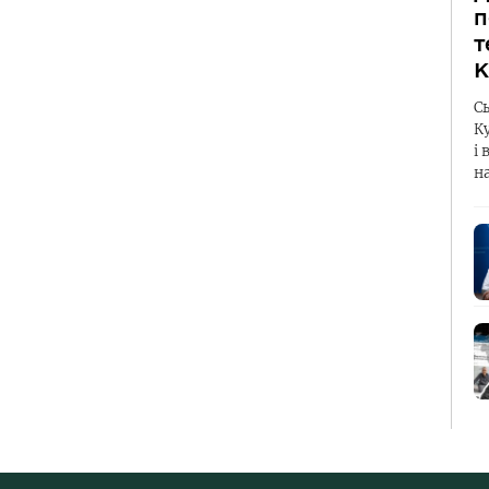
п
т
К
С
К
і 
н