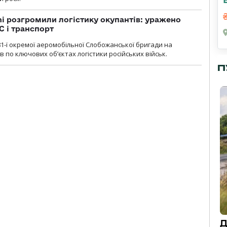
i розгромили логістику окупантів: уражено
С і транспорт
1-ї окремої аеромобільної Слобожанської бригади на
 по ключових об’єктах логістики російських військ.
П
Д