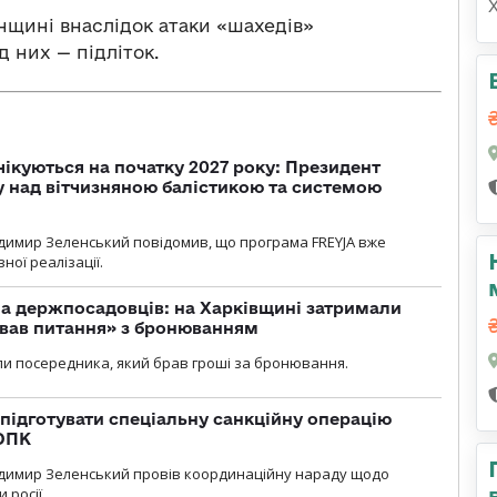
нщині внаслідок атаки «шахедів»
 них — підліток.
чікуються на початку 2027 року: Президент
у над вітчизняною балістикою та системою
димир Зеленський повідомив, що програма FREYJA вже
ної реалізації.
а держпосадовців: на Харківщині затримали
ував питання» з бронюванням
и посередника, який брав гроші за бронювання.
підготувати спеціальну санкційну операцію
 ОПК
димир Зеленський провів координаційну нараду щодо
 росії.