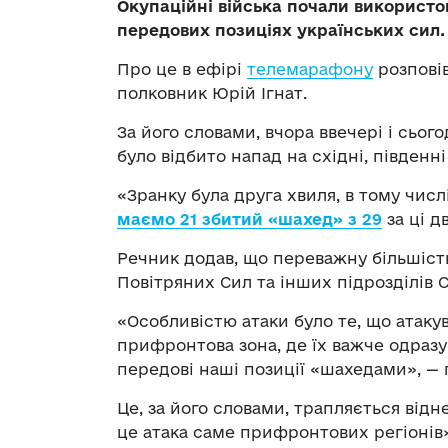
Окупаційні війська почали використо
передових позиціях українських сил.
Про це в ефірі
телемарафону
розпові
полковник Юрій Ігнат.
За його словами, вчора ввечері і сього
було відбито напад на східні, південні
«Зранку була друга хвиля, в тому числ
маємо 21 збитий «шахед» з 29
за ці д
Речник додав, що переважну більшіст
Повітряних Сил та інших підрозділів 
«Особливістю атаки було те, що атаку
прифронтова зона, де їх важче одразу
передові наші позиції «шахедами», — 
Це, за його словами, трапляється відн
це атака саме прифронтових регіонів»