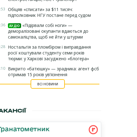
:53
Обіцяв «списати» за $11 тисяч:
підполковник НГУ постане перед судом
:36
«Підірвали собі ноги» —
АУДІО
деморалізовані окупанти вдаються до
самокаліцтва, щоб не йти у штурми
:28
Ностальгія за пломбіром і виправдання
росії коштували студенту семи років
тюрми: у Харкові засуджено «блогера»
:10
Викрито «батюшку» — зрадника: агент фсб
отримав 15 років ув’язнення
ВСІ НОВИНИ
АКАНСІЇ
Гранатометник