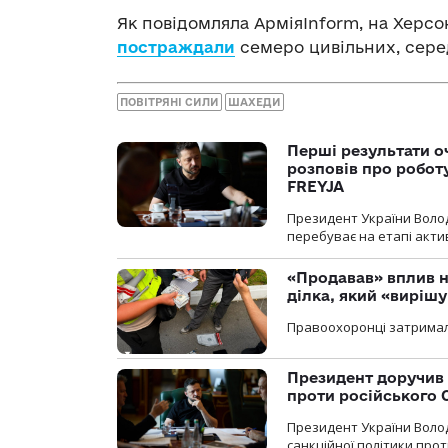
Як повідомляла АрміяInform, на Херсо
постраждали
семеро цивільних, серед
ПОВІТРЯНІ СИЛИ
ШАХЕДИ
Перші результати о
розповів про робот
FREYJA
Президент України Воло
перебуває на етапі актив
«Продавав» вплив н
ділка, який «виріш
Правоохоронці затримал
Президент доручив 
проти російського
Президент України Воло
санкційної політики проти