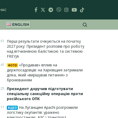
НАС
ENGLISH
:51
Перші результати очікуються на початку
2027 року: Президент розповів про роботу
над вітчизняною балістикою та системою
FREYJA
:41
«Продавав» вплив на
ФОТО
держпосадовців: на Харківщині затримали
ділка, який «вирішував питання» з
бронюванням
:25
Президент доручив підготувати
спеціальну санкційну операцію проти
російського ОПК
:11
На Луганщині Apachi розгромили
ВІДЕО
логістику окупантів: уражено
електростанцію, АЗС і транспорт