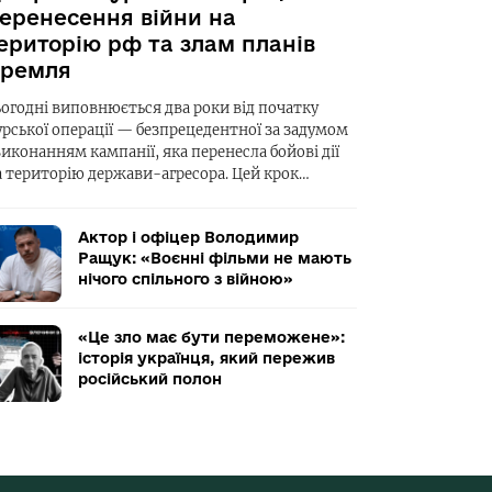
еренесення війни на
ериторію рф та злам планів
ремля
ьогодні виповнюється два роки від початку
урської операції — безпрецедентної за задумом
виконанням кампанії, яка перенесла бойові дії
а територію держави-агресора. Цей крок…
Актор і офіцер Володимир
Ращук: «Воєнні фільми не мають
нічого спільного з війною»
«Це зло має бути переможене»:
історія українця, який пережив
російський полон