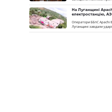
На Луганщині Apach
електростанцію, АЗ
Оператори ББпС Apachi 8
Луганщині завдали ударів