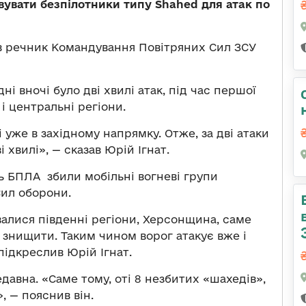
вувати безпілотники типу Shahed для атак по
в речник Командування Повітряних Сил ЗСУ
дні вночі було дві хвилі атак, під час першої
 і центральні регіони.
і уже в західному напрямку. Отже, за дві атаки
ві хвилі», — сказав Юрій Ігнат.
ь БПЛА збили мобільні вогневі групи
Сил оборони.
валися південні регіони, Херсонщина, саме
 знищити. Таким чином ворог атакує вже і
підкреслив Юрій Ігнат.
едавна. «Саме тому, оті 8 незбитих «шахедів»,
, — пояснив він.