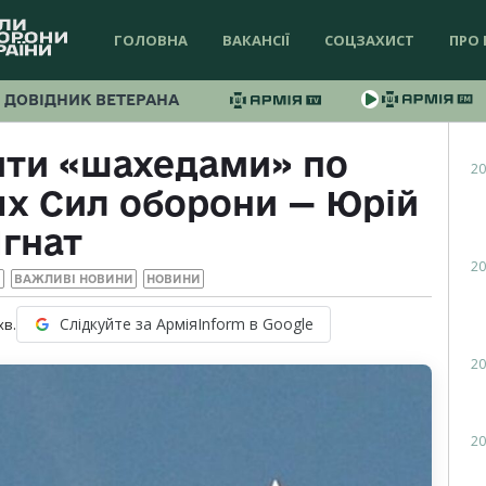
ГОЛОВНА
ВАКАНСІЇ
СОЦЗАХИСТ
ПРО 
ДОВІДНИК ВЕТЕРАНА
ити «шахедами» по
20
ях Сил оборони — Юрій
Ігнат
20
И
ВАЖЛИВІ НОВИНИ
НОВИНИ
Слідкуйте за АрміяInform в Google
хв.
20
20