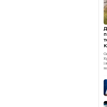
Д
п
т
К
С
К
і 
н