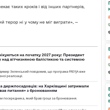
екає таких кроків і від інших партнерів,
ий терор ні у чому не міг виграти», —
чікуються на початку 2027 року: Президент
у над вітчизняною балістикою та системою
димир Зеленський повідомив, що програма FREYJA вже
ної реалізації.
а держпосадовців: на Харківщині затримали
ував питання» з бронюванням
и посередника, який брав гроші за бронювання.