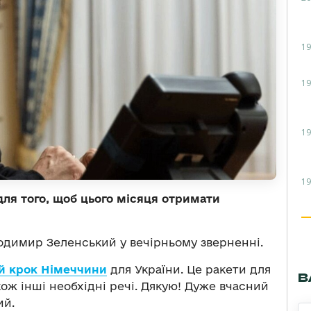
19
19
19
19
ля того, щоб цього місяця отримати
одимир Зеленський у вечірньому зверненні.
й крок Німеччини
для України. Це ракети для
В
акож інші необхідні речі. Дякую! Дуже вчасний
ий.