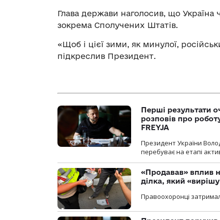
Глава держави наголосив, що Україна ч
зокрема Сполучених Штатів.
«Щоб і цієї зими, як минулої, російськ
підкреслив Президент.
Перші результати о
розповів про робот
FREYJA
Президент України Воло
перебуває на етапі актив
«Продавав» вплив н
ділка, який «виріш
Правоохоронці затримал