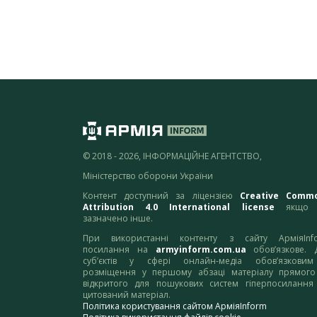
© 2018 - 2026, ІНФОРМАЦІЙНЕ АГЕНТСТВО,
Міністерство оборони України
Контент доступний за ліцензією
Creative Comm
Attribution 4.0 International license
якщо 
зазначено інше.
При використанні контенту з сайту АрміяInf
посилання на
armyinform.com.ua
обов’язкове. 
суб’єктів у сфері онлайн-медіа обов’язкови
розміщення у першому абзаці матеріалу прямого
відкритого для пошукових систем гіперпосилання
цитований матеріал.
Політика користування сайтом АрміяInform