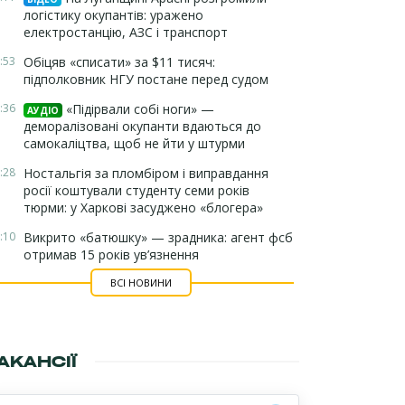
логістику окупантів: уражено
електростанцію, АЗС і транспорт
:53
Обіцяв «списати» за $11 тисяч:
підполковник НГУ постане перед судом
:36
«Підірвали собі ноги» —
АУДІО
деморалізовані окупанти вдаються до
самокаліцтва, щоб не йти у штурми
:28
Ностальгія за пломбіром і виправдання
росії коштували студенту семи років
тюрми: у Харкові засуджено «блогера»
:10
Викрито «батюшку» — зрадника: агент фсб
отримав 15 років ув’язнення
ВСІ НОВИНИ
АКАНСІЇ