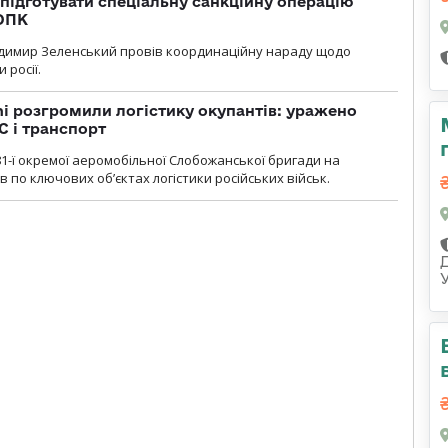
підготувати спеціальну санкційну операцію
 ОПК
димир Зеленський провів координаційну нараду щодо
 росії.
i розгромили логістику окупантів: уражено
С і транспорт
1-ї окремої аеромобільної Слобожанської бригади на
 по ключових об’єктах логістики російських військ.