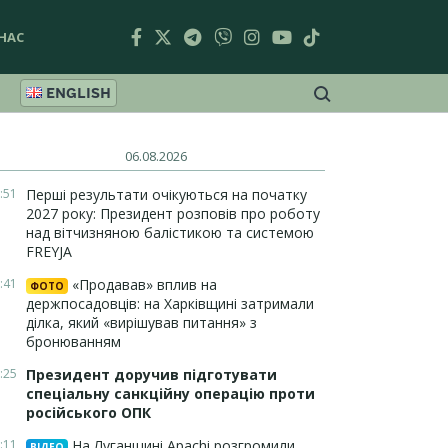
НАС
ENGLISH
06.08.2026
:51
Перші результати очікуються на початку
2027 року: Президент розповів про роботу
над вітчизняною балістикою та системою
FREYJA
:41
«Продавав» вплив на
ФОТО
держпосадовців: на Харківщині затримали
ділка, який «вирішував питання» з
бронюванням
:25
Президент доручив підготувати
спеціальну санкційну операцію проти
російського ОПК
:11
На Луганщині Apachi розгромили
ВІДЕО