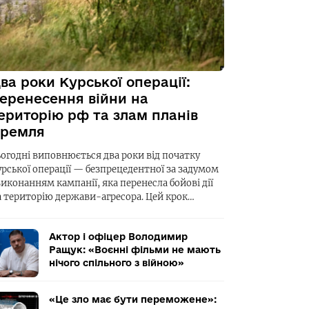
ва роки Курської операції:
еренесення війни на
ериторію рф та злам планів
ремля
ьогодні виповнюється два роки від початку
урської операції — безпрецедентної за задумом
виконанням кампанії, яка перенесла бойові дії
а територію держави-агресора. Цей крок…
Актор і офіцер Володимир
Ращук: «Воєнні фільми не мають
нічого спільного з війною»
«Це зло має бути переможене»: