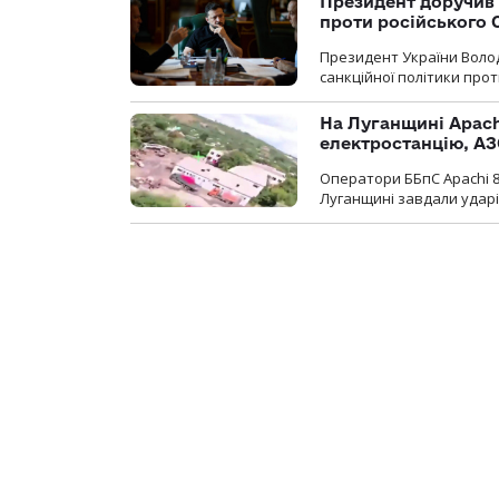
Президент доручив 
проти російського
Президент України Воло
санкційної політики проти
На Луганщині Apach
електростанцію, АЗ
Оператори ББпС Apachi 8
Луганщині завдали ударів