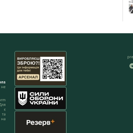
pr
ons
не
orm
Для
м є
 та
 на