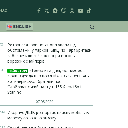
НАС
ENGLISH
30
Ретранслятори встановлювали під
обстрілами: у Харкові бійці 40-ї артбригади
забезпечили зв’язок попри вогонь
ворожих снайперів
14
«Треба йти далі, бо нехороші
ЛАЙФСТОРІ
люди відходять з позицій»: зв’язківець 40-ї
артилерійської бригади про
Слобожанський наступ, 155-й калібр і
Starlink
07.08.2026
:49
7 корпус ДШВ розгортає власну мобільну
мережу сотового зв’язку
:38
Суд обрав запобіжні заходи двом