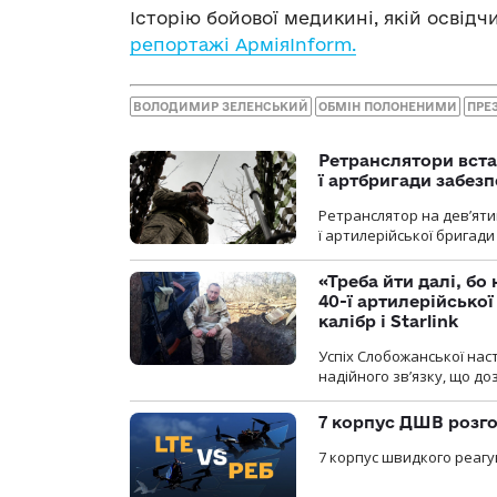
Історію бойової медикині, якій освідч
репортажі АрміяInform.
ВОЛОДИМИР ЗЕЛЕНСЬКИЙ
ОБМІН ПОЛОНЕНИМИ
ПРЕ
Ретранслятори вста
ї артбригади забез
Ретранслятор на дев’ятип
ї артилерійської бригад
«Треба йти далі, бо
40-ї артилерійсько
калібр і Starlink
Успіх Слобожанської нас
надійного зв’язку, що д
7 корпус ДШВ розго
7 корпус швидкого реагу