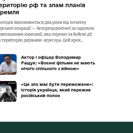
ериторію рф та злам планів
ремля
ьогодні виповнюється два роки від початку
урської операції — безпрецедентної за задумом
виконанням кампанії, яка перенесла бойові дії
а територію держави-агресора. Цей крок…
Актор і офіцер Володимир
Ращук: «Воєнні фільми не мають
нічого спільного з війною»
«Це зло має бути переможене»:
історія українця, який пережив
російський полон