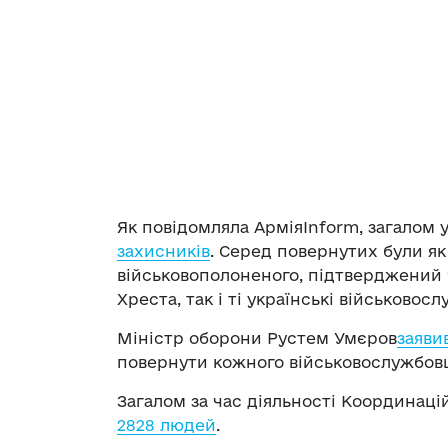
Як повідомляла АрміяInform, загалом 
за
хисників
. Серед повернутих були як
військовополоненого, підтверджений
Хреста, так і ті українські військовос
Міністр оборони Рустем Умєров
заяви
повернути кожного військовослужбовц
Загалом за час діяльності Координац
2828 людей
.