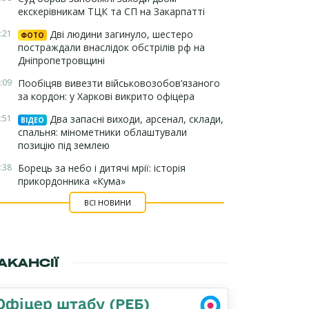
екскерівникам ТЦК та СП на Закарпатті
:21
Дві людини загинуло, шестеро
ФОТО
постраждали внаслідок обстрілів рф на
Дніпропетровщині
:09
Пообіцяв вивезти військовозобов’язаного
за кордон: у Харкові викрито офіцера
:51
Два запасні виходи, арсенал, склади,
ВІДЕО
спальня: мінометники облаштували
позицію під землею
:38
Борець за небо і дитячі мрії: історія
прикордонника «Кума»
ВСІ НОВИНИ
АКАНСІЇ
Офіцер штабу (РЕБ)