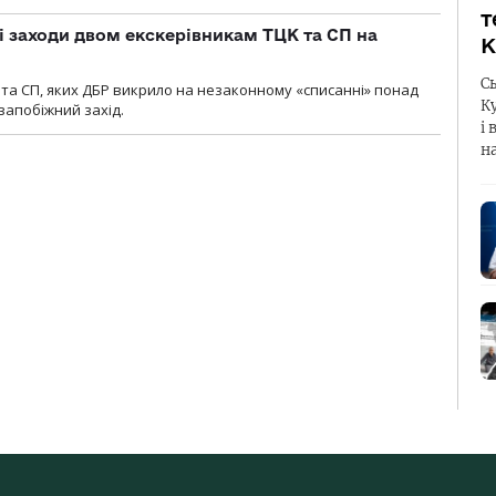
т
і заходи двом екскерівникам ТЦК та СП на
К
С
та СП, яких ДБР викрило на незаконному «списанні» понад
К
 запобіжний захід.
і 
н