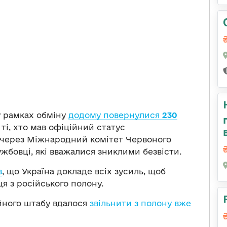
у рамках обміну
дод
ому
повернулися
230
 ті, хто мав офіційний статус
 через Міжнародний комітет Червоного
лужбовці, які вважалися зниклими безвісти.
в
, що Україна докладе всіх зусиль, щоб
я з російського полону.
ійного штабу вдалося
звільнити з полону вже