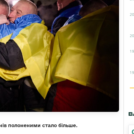
20
20
19
19
В
нів полоненими стало більше.