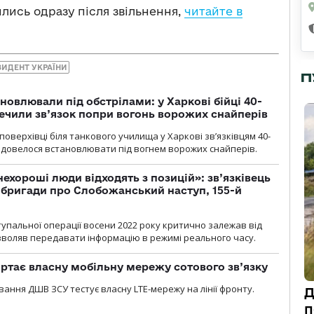
ились одразу після звільнення,
читайте в
ЗИДЕНТ УКРАЇНИ
П
новлювали під обстрілами: у Харкові бійці 40-
печили зв’язок попри вогонь ворожих снайперів
оверхівці біля танкового училища у Харкові зв’язківцям 40-
и довелося встановлювати під вогнем ворожих снайперів.
 нехороші люди відходять з позицій»: зв’язківець
ї бригади про Слобожанський наступ, 155-й
тупальної операції восени 2022 року критично залежав від
озволяв передавати інформацію в режимі реального часу.
ртає власну мобільну мережу сотового зв’язку
вання ДШВ ЗСУ тестує власну LTE-мережу на лінії фронту.
Д
п