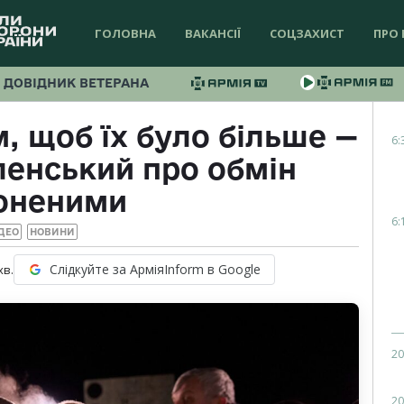
ГОЛОВНА
ВАКАНСІЇ
СОЦЗАХИСТ
ПРО 
ДОВІДНИК ВЕТЕРАНА
 щоб їх було більше —
6:
енський про обмін
оненими
6:
ДЕО
НОВИНИ
Слідкуйте за АрміяInform в Google
хв.
20
20