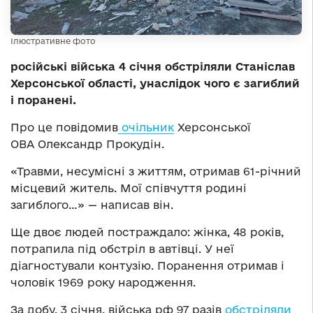
Ілюстративне фото
російські війська 4 січня обстріляли Станіслав
Херсонської області, унаслідок чого є загиблий
і поранені.
Про це повідомив
очільник
Херсонської
ОВА Олександр Прокудін.
«Травми, несумісні з життям, отримав 61-річний
місцевий житель. Мої співчуття родині
загиблого…» — написав він.
Ще двоє людей постраждало: жінка, 48 років,
потрапила під обстріл в автівці. У неї
діагностували контузію. Поранення отримав і
чоловік 1969 року народження.
За добу, 3 січня, війська рф 97 разів
обстріляли