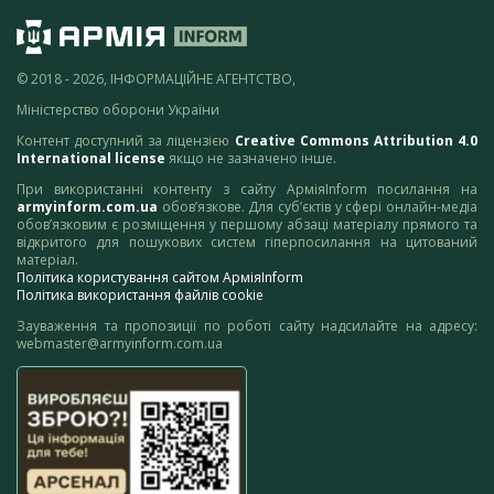
© 2018 - 2026, ІНФОРМАЦІЙНЕ АГЕНТСТВО,
Міністерство оборони України
Контент доступний за ліцензією
Creative Commons Attribution 4.0
International license
якщо не зазначено інше.
При використанні контенту з сайту АрміяInform посилання на
armyinform.com.ua
обов’язкове. Для суб’єктів у сфері онлайн-медіа
обов’язковим є розміщення у першому абзаці матеріалу прямого та
відкритого для пошукових систем гіперпосилання на цитований
матеріал.
Політика користування сайтом АрміяInform
Політика використання файлів cookie
Зауваження та пропозиції по роботі сайту надсилайте на адресу:
webmaster@armyinform.com.ua