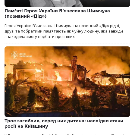
Пам’яті Героя України В’ячеслава Шимчука
(позивний «Дід»)
Героя України В’ячеслава Шимчука на позивний «Дід» рідні,
друзі та побратими пам’ятають як чуйну людину, яка завжди
знаходила змогу подбати про інших.
Троє загиблих, серед них дитина: наслідки атаки
росії на Київщину