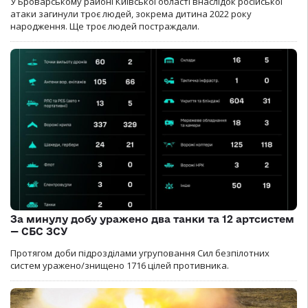
У Броварському районі Київської області внаслідок російської
атаки загинули троє людей, зокрема дитина 2022 року
народження. Ще троє людей постраждали.
За минулу добу уражено два танки та 12 артсистем
— СБС ЗСУ
Протягом доби підрозділами угруповання Сил безпілотних
систем уражено/знищено 1716 цілей противника.