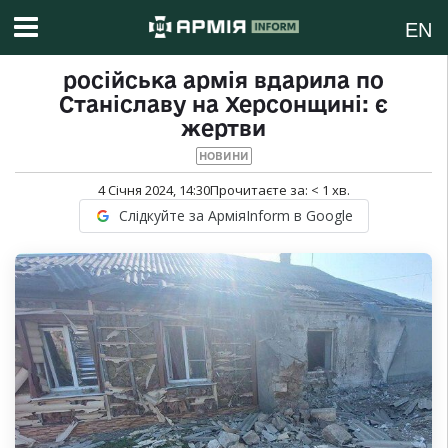
EN
російська армія вдарила по
Станіславу на Херсонщині: є
жертви
НОВИНИ
4 Січня 2024, 14:30
Прочитаєте за:
< 1
хв.
Слідкуйте за АрміяInform в Google