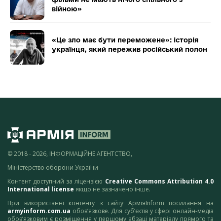
війною»
«Це зло має бути переможене»: історія
українця, який пережив російський полон
© 2018 - 2026, ІНФОРМАЦІЙНЕ АГЕНТСТВО,
Міністерство оборони України
Контент доступний за ліцензією
Creative Commons Attribution 4.0
International license
якщо не зазначено інше.
При використанні контенту з сайту АрміяInform посилання на
armyinform.com.ua
обов’язкове. Для суб’єктів у сфері онлайн-медіа
обов’язковим є розміщення у першому абзаці матеріалу прямого та