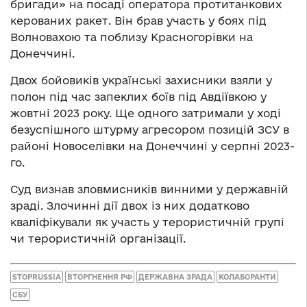
бригади» на посаді оператора протитанкових
керованих ракет. Він брав участь у боях під
Волновахою та поблизу Красногорівки на
Донеччині.
Двох бойовиків українські захисники взяли у
полон під час запеклих боїв під Авдіївкою у
жовтні 2023 року. Ще одного затримали у ході
безуспішного штурму агресором позицій ЗСУ в
районі Новоселівки на Донеччині у серпні 2023-
го.
Суд визнав зловмисників винними у державній
зраді. Злочинні дії двох із них додатково
кваліфікували як участь у терористичній групі
чи терористичній організації.
STOPRUSSIA
ВТОРГНЕННЯ РФ
ДЕРЖАВНА ЗРАДА
КОЛАБОРАНТИ
СБУ