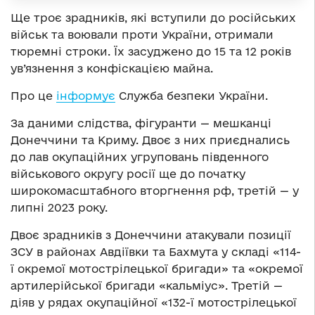
Ще троє зрадників, які вступили до російських
військ та воювали проти України, отримали
тюремні строки. Їх засуджено до 15 та 12 років
ув’язнення з конфіскацією майна.
Про це
інформує
Служба безпеки України.
За даними слідства, фігуранти — мешканці
Донеччини та Криму. Двоє з них приєднались
до лав окупаційних угруповань південного
військового округу росії ще до початку
широкомасштабного вторгнення рф, третій — у
липні 2023 року.
Двоє зрадників з Донеччини атакували позиції
ЗСУ в районах Авдіївки та Бахмута у складі «114-
ї окремої мотострілецької бригади» та «окремої
артилерійської бригади «кальміус». Третій —
діяв у рядах окупаційної «132-ї мотострілецької