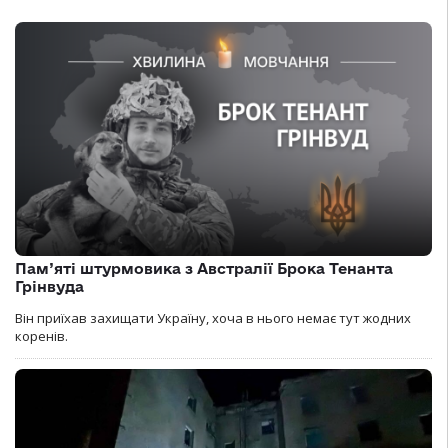
Пам’яті штурмовика з Австралії Брока Тенанта
Грінвуда
Він приїхав захищати Україну, хоча в нього немає тут жодних
коренів.