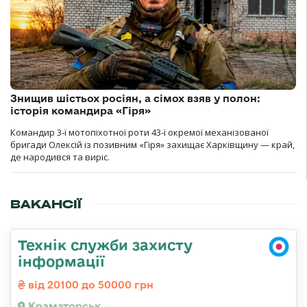
Знищив шістьох росіян, а сімох взяв у полон:
історія командира «Гіря»
Командир 3-ї мотопіхотної роти 43-ї окремої механізованої
бригади Олексій із позивним «Гіря» захищає Харківщину — край,
де народився та виріс.
ВАКАНСІЇ
Технік служби захисту
інформації
від 20100 до 50000 грн
Краматорськ