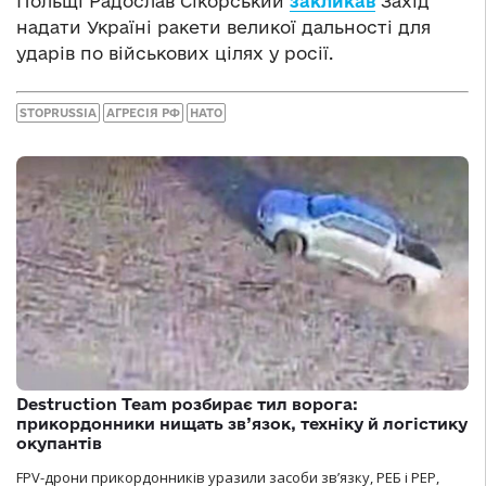
Польщі Радослав Сікорський
закликав
Захід
надати Україні ракети великої дальності для
ударів по військових цілях у росії.
STOPRUSSIA
АГРЕСІЯ РФ
НАТО
Destruction Team розбирає тил ворога:
прикордонники нищать зв’язок, техніку й логістику
окупантів
FPV-дрони прикордонників уразили засоби зв’язку, РЕБ і РЕР,