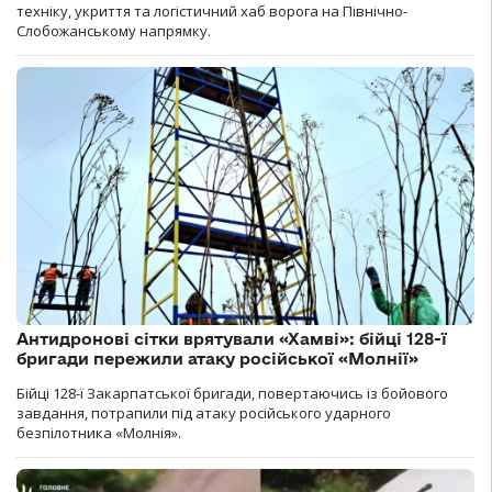
техніку, укриття та логістичний хаб ворога на Північно-
Слобожанському напрямку.
Антидронові сітки врятували «Хамві»: бійці 128-ї
бригади пережили атаку російської «Молнії»
Бійці 128-ї Закарпатської бригади, повертаючись із бойового
завдання, потрапили під атаку російського ударного
безпілотника «Молнія».