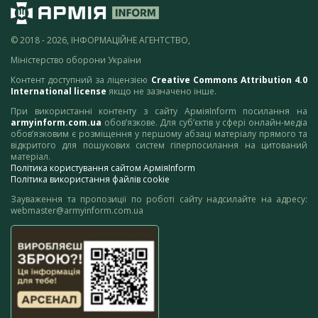
© 2018 - 2026, ІНФОРМАЦІЙНЕ АГЕНТСТВО,
Міністерство оборони України
Контент доступний за ліцензією
Creative Commons Attribution 4.0
International license
якщо не зазначено інше.
При використанні контенту з сайту АрміяInform посилання на
armyinform.com.ua
обов’язкове. Для суб’єктів у сфері онлайн-медіа
обов’язковим є розміщення у першому абзаці матеріалу прямого та
відкритого для пошукових систем гіперпосилання на цитований
матеріал.
Політика користування сайтом АрміяInform
Політика використання файлів cookie
Зауваження та пропозиції по роботі сайту надсилайте на адресу:
webmaster@armyinform.com.ua