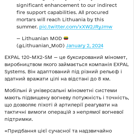
significant enhancement to our indirect
fire support capabilities. All procured
mortars will reach Lithuania by this
summer.
pic.twitter.com/xXW2JRyJmw
— Lithuanian MOD
(@Lithuanian_MoD)
January 2, 2024
EXPAL 120-MX2-SM — це буксирований міномет,
виробництвом якого займається компанія EXPAL
Systems. Він адаптований під різний рельєф і
здатний вражати цілі на відстані до 8 км.
Мобільні й універсальні мінометні системи
мають підвищену вогневу потужність і точність,
що дозволяє піхоті й артилерії реагувати на
тактичні вимоги операцій з непрямої вогневої
підтримки.
«Придбання цієї сучасної та надзвичайно