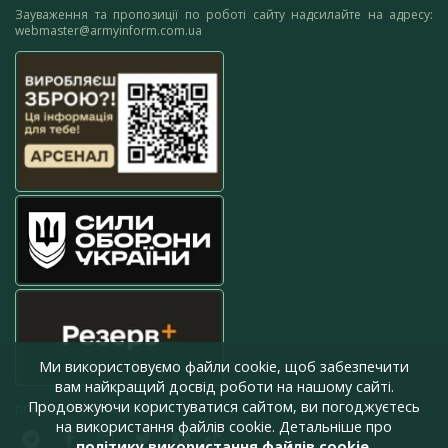
Зауваження та пропозиції по роботі сайту надсилайте на адресу:
webmaster@armyinform.com.ua
Ми використовуємо файли cookie, щоб забезпечити
вам найкращий досвід роботи на нашому сайті.
Продовжуючи користуватися сайтом, ви погоджуєтесь
press@armyinform.com.ua
на використання файлів cookie. Детальніше про
політику використання файлів cookie
.