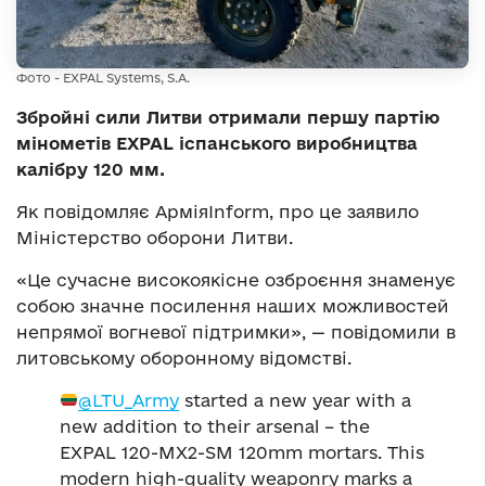
Фото - EXPAL Systems, S.A.
Збройні сили Литви отримали першу партію
мінометів EXPAL іспанського виробництва
калібру 120 мм.
Як повідомляє АрміяInform, про це заявило
Міністерство оборони Литви.
«Це сучасне високоякісне озброєння знаменує
собою значне посилення наших можливостей
непрямої вогневої підтримки», — повідомили в
литовському оборонному відомстві.
@LTU_Army
started a new year with a
new addition to their arsenal – the
EXPAL 120-MX2-SM 120mm mortars. This
modern high-quality weaponry marks a