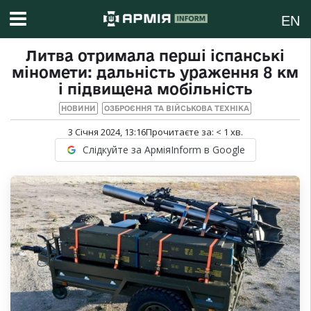
EN
Литва отримала перші іспанські
міномети: дальність ураження 8 км
і підвищена мобільність
НОВИНИ
ОЗБРОЄННЯ ТА ВІЙСЬКОВА ТЕХНІКА
3 Січня 2024, 13:16
Прочитаєте за:
< 1
хв.
Слідкуйте за АрміяInform в Google