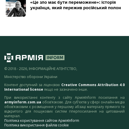
«Це зло має бути переможене»: історія
українця, який пережив російський полон
© 2018 - 2026, ІНФОРМАЦІЙНЕ АГЕНТСТВО,
Міністерство оборони України
Контент доступний за ліцензією
Creative Commons Attribution 4.0
International license
якщо не зазначено інше.
При використанні контенту з сайту АрміяInform посилання на
armyinform.com.ua
обов’язкове. Для суб’єктів у сфері онлайн-медіа
обов’язковим є розміщення у першому абзаці матеріалу прямого та
відкритого для пошукових систем гіперпосилання на цитований
матеріал.
Політика користування сайтом АрміяInform
Політика використання файлів cookie