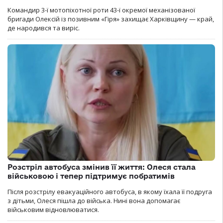
Командир 3-ї мотопіхотної роти 43-ї окремої механізованої
бригади Олексій із позивним «Гіря» захищає Харківщину — край,
де народився та виріс.
Розстріл автобуса змінив її життя: Олеся стала
військовою і тепер підтримує побратимів
Після розстрілу евакуаційного автобуса, в якому їхала її подруга
з дітьми, Олеся пішла до війська. Нині вона допомагає
військовим відновлюватися.