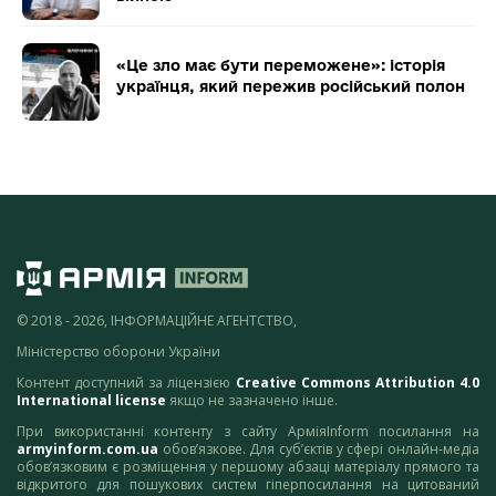
«Це зло має бути переможене»: історія
українця, який пережив російський полон
© 2018 - 2026, ІНФОРМАЦІЙНЕ АГЕНТСТВО,
Міністерство оборони України
Контент доступний за ліцензією
Creative Commons Attribution 4.0
International license
якщо не зазначено інше.
При використанні контенту з сайту АрміяInform посилання на
armyinform.com.ua
обов’язкове. Для суб’єктів у сфері онлайн-медіа
обов’язковим є розміщення у першому абзаці матеріалу прямого та
відкритого для пошукових систем гіперпосилання на цитований