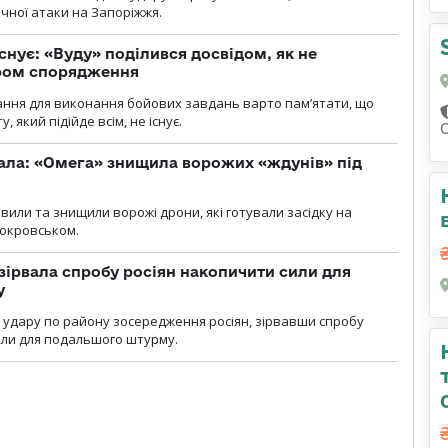
ічної атаки на Запоріжжя.
снує: «Вуду» поділився досвідом, як не
ром спорядження
ання для виконання бойових завдань варто пам’ятати, що
 який підійде всім, не існує.
ала: «Омега» знищила ворожих «ждунів» під
вили та знищили ворожі дрони, які готували засідку на
Покровськом.
зірвала спробу росіян накопичити сили для
у
и удару по району зосередження росіян, зірвавши спробу
или для подальшого штурму.