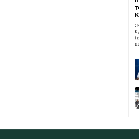
п
т
К
С
К
і 
н