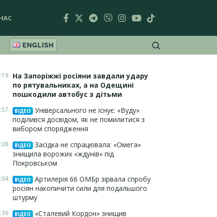
НАС
ENGLISH
:19
На Запоріжжі росіяни завдали удару
по рятувальниках, а на Одещині
пошкодили автобус з дітьми
:57
Універсального не існує: «Вуду»
ВІДЕО
поділився досвідом, як не помилитися з
вибором спорядження
:38
Засідка не спрацювала: «Омега»
ВІДЕО
знищила ворожих «ждунів» під
Покровськом
:04
Артилерія 66 ОМБр зірвала спробу
ВІДЕО
росіян накопичити сили для подальшого
штурму
:39
«Сталевий Кордон» знищив
ВІДЕО