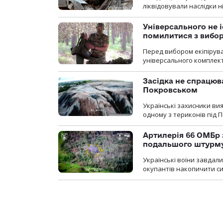
ліквідовували наслідки н
Універсального не і
помилитися з вибо
Перед вибором екіпірув
універсального комплекту,
Засідка не спрацюв
Покровськом
Українські захисники вия
одному з териконів під 
Артилерія 66 ОМБр 
подальшого штурм
Українські воїни завдал
окупантів накопичити с