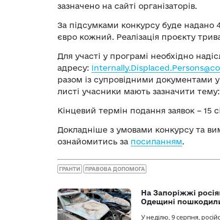
зазначено на сайті організаторів.
За підсумками конкурсу буде надано 4
євро кожний. Реалізація проєкту трива
Для участі у програмі необхідно наді
адресу:
Internally.Displaced.Persons@co
разом із супровідними документами у 
листі учасники мають зазначити тему: 
Кінцевий термін подання заявок – 15 с
Докладніше з умовами конкурсу та в
ознайомитись за
посиланням
.
ГРАНТИ
ПРАВОВА ДОПОМОГА
На Запоріжжі росія
Одещині пошкодили
У неділю, 9 серпня, росі