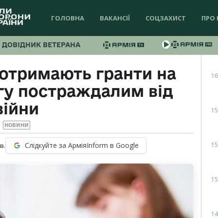
ГОЛОВНА
ВАКАНСІЇ
СОЦЗАХИСТ
ПРО 
ДОВІДНИК ВЕТЕРАНА
 отримають гранти на
16
гу постраждалим від
війни
15
НОВИНИ
15
Слідкуйте за АрміяInform в Google
в.
15
14