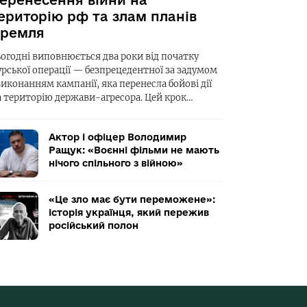
еренесення війни на
ериторію рф та злам планів
ремля
ьогодні виповнюється два роки від початку
урської операції — безпрецедентної за задумом
виконанням кампанії, яка перенесла бойові дії
а територію держави-агресора. Цей крок…
Актор і офіцер Володимир
Ращук: «Воєнні фільми не мають
нічого спільного з війною»
«Це зло має бути переможене»:
історія українця, який пережив
російський полон