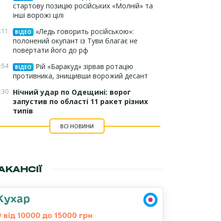
стартову позицію російських «Молній» та
інші ворожі цілі
:11
«Ледь говорить російською»:
ВІДЕО
полонений окупант із Туви благає не
повертати його до рф
:54
Рій «Баракуд» зірвав ротацію
ВІДЕО
противника, знищивши ворожий десант
:30
Нічний удар по Одещині: ворог
запустив по області 11 ракет різних
типів
ВСІ НОВИНИ
АКАНСІЇ
Кухар
від 10000 до 15000 грн