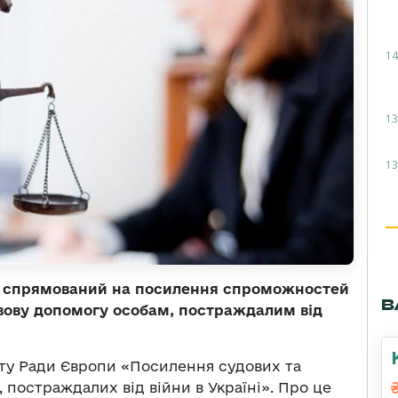
14
13
13
с, спрямований на посилення спроможностей
В
вову допомогу особам, постраждалим від
кту Ради Європи «Посилення судових та
, постраждалих від війни в Україні». Про це