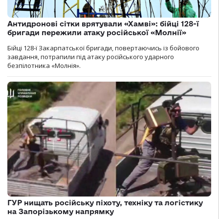
Антидронові сітки врятували «Хамві»: бійці 128-ї
бригади пережили атаку російської «Молнії»
Бійці 128-ї Закарпатської бригади, повертаючись із бойового
завдання, потрапили під атаку російського ударного
безпілотника «Молнія».
ГУР нищать російську піхоту, техніку та логістику
на Запорізькому напрямку