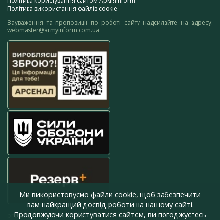
Політика користування сайтом АрміяInform
Політика використання файлів cookie
Зауваження та пропозиції по роботі сайту надсилайте на адресу:
webmaster@armyinform.com.ua
Ми використовуємо файли cookie, щоб забезпечити
вам найкращий досвід роботи на нашому сайті.
Продовжуючи користуватися сайтом, ви погоджуєтесь
press@armyinform.com.ua