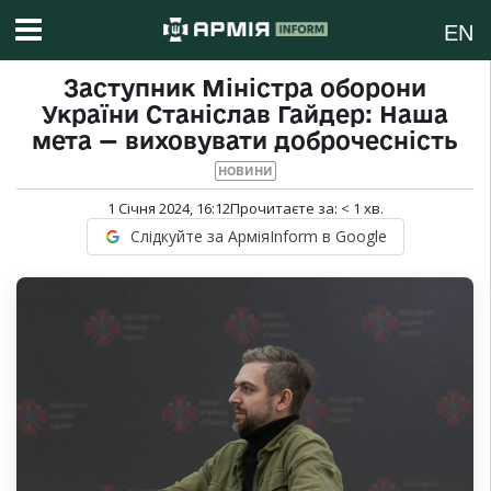
EN
Заступник Міністра оборони
України Станіслав Гайдер: Наша
мета — виховувати доброчесність
НОВИНИ
1 Січня 2024, 16:12
Прочитаєте за:
< 1
хв.
Слідкуйте за АрміяInform в Google