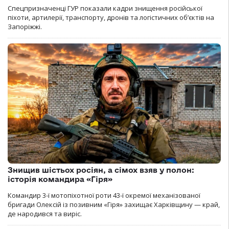
Спецпризначенці ГУР показали кадри знищення російської
піхоти, артилерії, транспорту, дронів та логістичних об’єктів на
Запоріжжі.
Знищив шістьох росіян, а сімох взяв у полон:
історія командира «Гіря»
Командир 3-ї мотопіхотної роти 43-ї окремої механізованої
бригади Олексій із позивним «Гіря» захищає Харківщину — край,
де народився та виріс.