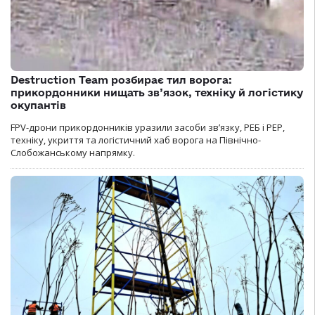
Destruction Team розбирає тил ворога:
прикордонники нищать зв’язок, техніку й логістику
окупантів
FPV-дрони прикордонників уразили засоби зв’язку, РЕБ і РЕР,
техніку, укриття та логістичний хаб ворога на Північно-
Слобожанському напрямку.