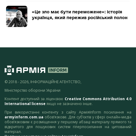
«Це зло має бути переможене»: історія
українця, який пережив російський полон
© 2018 - 2026, ІНФОРМАЦІЙНЕ АГЕНТСТВО,
Міністерство оборони України
Контент доступний за ліцензією
Creative Commons Attribution 4.0
International license
якщо не зазначено інше.
При використанні контенту з сайту АрміяInform посилання на
armyinform.com.ua
обов’язкове. Для суб’єктів у сфері онлайн-медіа
обов’язковим є розміщення у першому абзаці матеріалу прямого та
відкритого для пошукових систем гіперпосилання на цитований
матеріал.