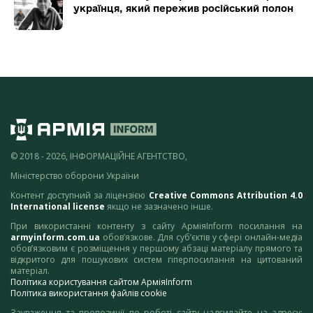
українця, який пережив російський полон
© 2018 - 2026, ІНФОРМАЦІЙНЕ АГЕНТСТВО,
Міністерство оборони України
Контент доступний за ліцензією
Creative Commons Attribution 4.0
International license
якщо не зазначено інше.
При використанні контенту з сайту АрміяInform посилання на
armyinform.com.ua
обов’язкове. Для суб’єктів у сфері онлайн-медіа
обов’язковим є розміщення у першому абзаці матеріалу прямого та
відкритого для пошукових систем гіперпосилання на цитований
матеріал.
Політика користування сайтом АрміяInform
Політика використання файлів cookie
Зауваження та пропозиції по роботі сайту надсилайте на адресу: