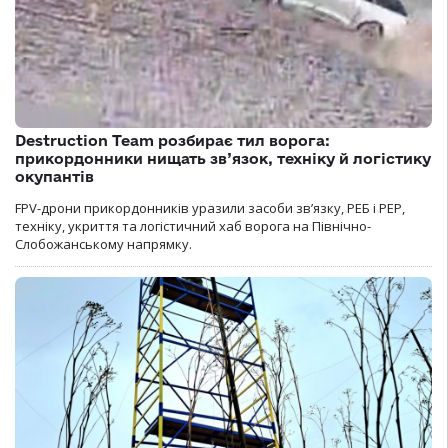
Destruction Team розбирає тил ворога:
прикордонники нищать зв’язок, техніку й логістику
окупантів
FPV-дрони прикордонників уразили засоби зв’язку, РЕБ і РЕР,
техніку, укриття та логістичний хаб ворога на Північно-
Слобожанському напрямку.