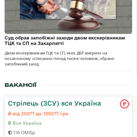
Суд обрав запобіжні заходи двом екскерівникам
ТЦК та СП на Закарпатті
Двом екскерівникам ТЦК та СП, яких ДБР викрило на
незаконному «списанні» понад тисячі чоловіків, обрано
запобіжний захід.
ВАКАНСІЇ
Стрілець (ЗСУ) вся Україна
від 20277 до 120277 грн
Вся Україна
116 ОМБр