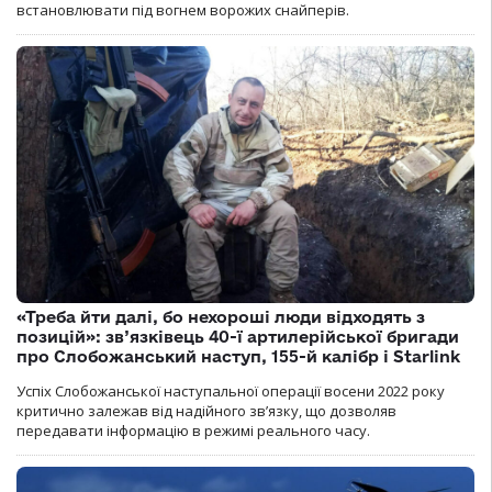
встановлювати під вогнем ворожих снайперів.
«Треба йти далі, бо нехороші люди відходять з
позицій»: зв’язківець 40-ї артилерійської бригади
про Слобожанський наступ, 155-й калібр і Starlink
Успіх Слобожанської наступальної операції восени 2022 року
критично залежав від надійного зв’язку, що дозволяв
передавати інформацію в режимі реального часу.