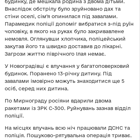
будинку, де мешкала родина з двома дітьми.
Внаслідок обстрілу було зруйновано дах та
стіни оселі, сім’я опинилася під завалами.
Парамедик поліції допоміг вибратися з-під руїн
чоловіку, в якого на руках було закривавлене
немовля. Оглянувши хлопчика, поліцейський
закутав його та швидко доставив до лікарні.
Загрози життю піврічного Ілая немає.
У Новоградівці є влучання у багатоповерховий
будинок. Поранено 13-річну дитину. Під
завалами імовірно можуть знаходитися ще 5
осіб, серед них дитина.
По Мирнограду росіяни вдарили двома
ракетами із ЗРК С-300. Руйнувань зазнав відділ
поліції.
На місцях влучань всю ніч працювали ДСНС та
поліція. Пошуково-рятувальна операція триває.