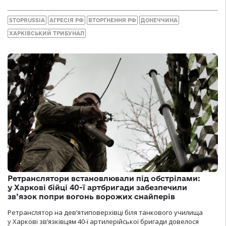
STOPRUSSIA
АГРЕСІЯ РФ
ВТОРГНЕННЯ РФ
ДОНЕЧЧИНА
ХАРКІВСЬКИЙ ТРИБУНАЛ
Ретранслятори встановлювали під обстрілами:
у Харкові бійці 40-ї артбригади забезпечили
зв’язок попри вогонь ворожих снайперів
Ретранслятор на дев’ятиповерхівці біля танкового училища
у Харкові зв’язківцям 40-ї артилерійської бригади довелося