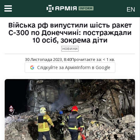
EN
Війська рф випустили шість ракет
С-300 по Донеччині: постраждали
10 осіб, зокрема діти
НОВИНИ
30 Листопада 2023, 8:40
Прочитаєте за:
< 1
хв.
Слідкуйте за АрміяInform в Google