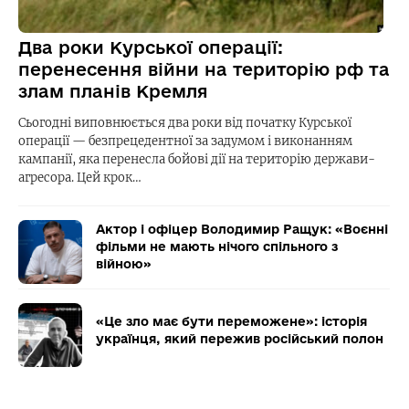
Два роки Курської операції:
перенесення війни на територію рф та
злам планів Кремля
Сьогодні виповнюється два роки від початку Курської
операції — безпрецедентної за задумом і виконанням
кампанії, яка перенесла бойові дії на територію держави-
агресора. Цей крок…
Актор і офіцер Володимир Ращук: «Воєнні
фільми не мають нічого спільного з
війною»
«Це зло має бути переможене»: історія
українця, який пережив російський полон