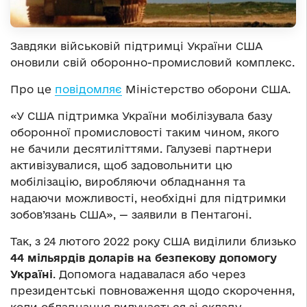
Завдяки військовій підтримці України США
оновили свій оборонно-промисловий комплекс.
Про це
повідомляє
Міністерство оборони США.
«У США підтримка України мобілізувала базу
оборонної промисловості таким чином, якого
не бачили десятиліттями. Галузеві партнери
активізувалися, щоб задовольнити цю
мобілізацію, виробляючи обладнання та
надаючи можливості, необхідні для підтримки
зобов’язань США», — заявили в Пентагоні.
Так, з 24 лютого 2022 року США виділили близько
44 мільярдів доларів на безпекову допомогу
Україні
. Допомога надавалася або через
президентські повноваження щодо скорочення,
коли обладнання вилучається зі складу