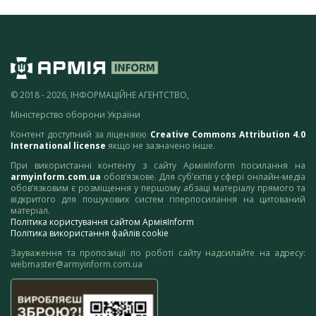
© 2018 - 2026, ІНФОРМАЦІЙНЕ АГЕНТСТВО,
Міністерство оборони України
Контент доступний за ліцензією
Creative Commons Attribution 4.0
International license
якщо не зазначено інше.
При використанні контенту з сайту АрміяInform посилання на
armyinform.com.ua
обов’язкове. Для суб’єктів у сфері онлайн-медіа
обов’язковим є розміщення у першому абзаці матеріалу прямого та
відкритого для пошукових систем гіперпосилання на цитований
матеріал.
Політика користування сайтом АрміяInform
Політика використання файлів cookie
Зауваження та пропозиції по роботі сайту надсилайте на адресу:
webmaster@armyinform.com.ua