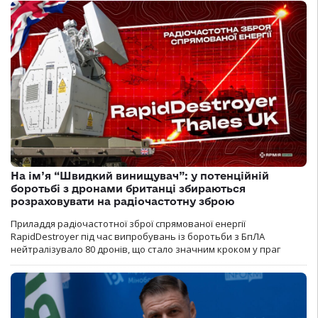
На ім’я “Швидкий винищувач”: у потенційній
боротьбі з дронами британці збираються
розраховувати на радіочастотну зброю
Приладдя радіочастотної зброї спрямованої енергії
RapidDestroyer під час випробувань із боротьби з БпЛА
нейтралізувало 80 дронів, що стало значним кроком у праг