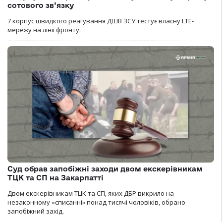
сотового зв’язку
7 корпус швидкого реагування ДШВ ЗСУ тестує власну LTE-
мережу на лінії фронту.
Суд обрав запобіжні заходи двом екскерівникам
ТЦК та СП на Закарпатті
Двом екскерівникам ТЦК та СП, яких ДБР викрило на
незаконному «списанні» понад тисячі чоловіків, обрано
запобіжний захід.