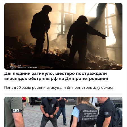
Дві людини загинуло, шестеро постраждали
внаслідок обстрілів рф на Дніпропетровщині
Понад 50 разів росіяни атакували Дніпропетровську області.